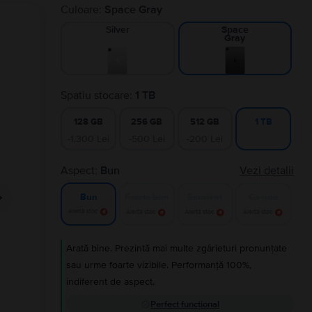
Culoare:
Space Gray
Silver
Space
Gray
Spatiu stocare:
1 TB
128 GB
256 GB
512 GB
1 TB
-1.300 Lei
-500 Lei
-200 Lei
Aspect:
Bun
Vezi detalii
Foarte bun
Excelent
Ca nou
Bun
Alertă stoc
Alertă stoc
Alertă stoc
Alertă stoc
Arată bine. Prezintă mai multe zgârieturi pronunțate
sau urme foarte vizibile. Performanță 100%,
indiferent de aspect.
Perfect funcțional