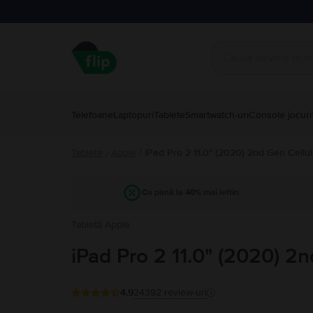
Telefoane
Laptopuri
Tablete
Smartwatch-uri
Console jocuri
Tablete
Apple
/
iPad Pro 2 11.0" (2020) 2nd Gen Cellul
/
Cu până la 40% mai ieftin
Tabletă Apple
iPad Pro 2 11.0" (2020) 2n
4.9
24392
review-uri