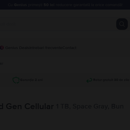
Cu
Genius
primești
50 lei
reducere garantată la orice comandă!
Genius Deals
Intrebari frecvente
Contact
ar
Garanție 2 ani
Retur gratuit 30 de zile
d Gen Cellular
1 TB, Space Gray, Bun