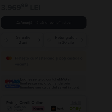
99
3.969
LEI
Anunță-mă când revine în stoc!
Garantie
Retur gratuit
❯
❯
2 ani
in 30 zile
Plătește cu Mastercard și poți câștiga o
vacanță!
Logheaza-te cu contul eMAG si
finalizeaza rapid comanda prin
finantare sau cu cardul salvat in cont.
Rate și Credit Online
detalii
Card de
credit