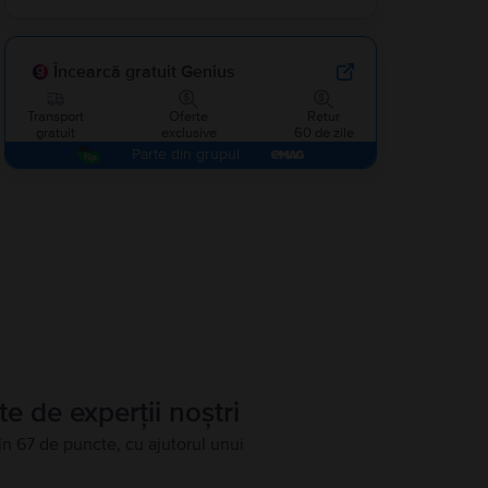
Încearcă gratuit Genius
Transport
Oferte
Retur
gratuit
exclusive
60 de zile
Parte din grupul
te de experții noștri
în 67 de puncte, cu ajutorul unui