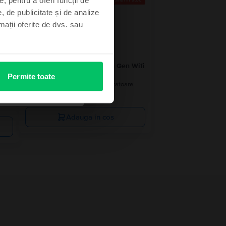
mitat
Ultimul în stoc
, de publicitate și de analize
rmații oferite de dvs. sau
Apple iPad 10.2” (2021) 9th Gen Wifi
64 GB, Silver, Foarte bun
Permite toate
Livrare estimata:
1-2 zile lucratoare
Rate de la 83 lei/luna
e
99
999
Lei
Adauga in cos