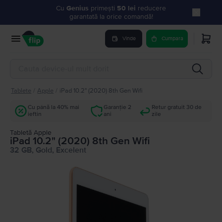
Cu
Genius
primești
50 lei
reducere
garantată la orice comandă!
Vinde
Cumpara
Tablete
/
Apple
/
iPad 10.2" (2020) 8th Gen Wifi
Cu până la 40% mai
Garanție 2
Retur gratuit 30 de
ieftin
ani
zile
Tabletă Apple
iPad 10.2" (2020) 8th Gen Wifi
32 GB, Gold, Excelent