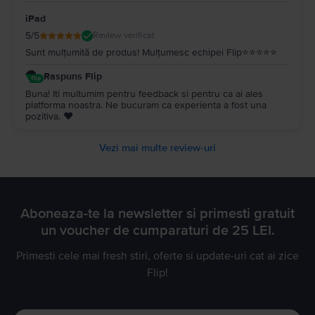
iPad
5
/5
Review verificat
Sunt mulțumită de produs! Mulțumesc echipei Flip⭐️⭐️⭐️⭐️⭐️
Raspuns Flip
Buna! Iti multumim pentru feedback si pentru ca ai ales
platforma noastra. Ne bucuram ca experienta a fost una
pozitiva. ❤️
Vezi mai multe review-uri
Aboneaza-te la newsletter si primesti gratuit
un voucher de cumparaturi de 25 LEI.
Primesti cele mai fresh stiri, oferte si update-uri cat ai zice
Flip!