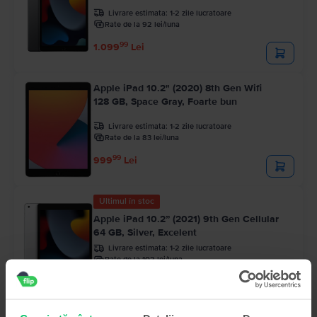
Livrare estimata:
1-2 zile lucratoare
Rate de la 92 lei/luna
99
1.099
Lei
Apple iPad 10.2" (2020) 8th Gen Wifi
128 GB, Space Gray, Foarte bun
Livrare estimata:
1-2 zile lucratoare
Rate de la 83 lei/luna
99
999
Lei
Ultimul în stoc
Apple iPad 10.2” (2021) 9th Gen Cellular
64 GB, Silver, Excelent
Livrare estimata:
1-2 zile lucratoare
Rate de la 102 lei/luna
99
1.229
Lei