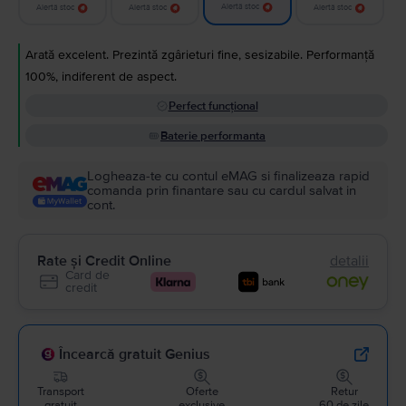
Alertă stoc
Alertă stoc
Alertă stoc
Alertă stoc
Arată excelent. Prezintă zgârieturi fine, sesizabile. Performanță
100%, indiferent de aspect.
Perfect funcțional
Baterie performanta
Logheaza-te cu contul eMAG si finalizeaza rapid
comanda prin finantare sau cu cardul salvat in
cont.
Rate și Credit Online
detalii
Card de
credit
Încearcă gratuit Genius
Transport
Oferte
Retur
gratuit
exclusive
60 de zile