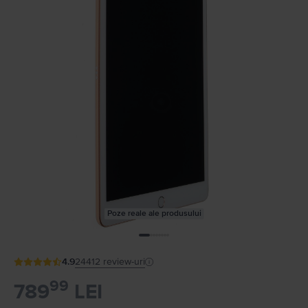
Poze reale ale produsului
4.9
24412
review-uri
99
789
LEI