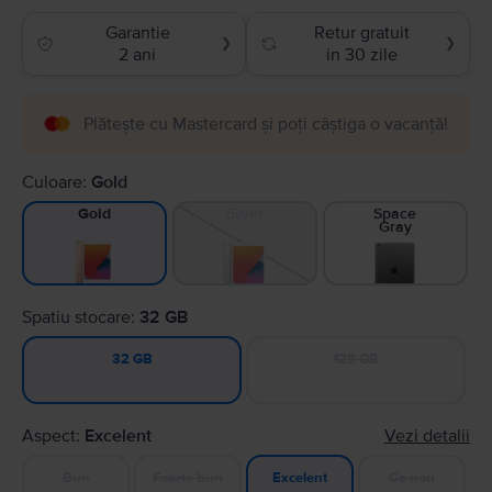
Garantie
Retur gratuit
❯
❯
2 ani
in 30 zile
Plătește cu Mastercard și poți câștiga o vacanță!
Culoare:
Gold
Silver
Space
Gold
Gray
Spatiu stocare:
32 GB
128 GB
32 GB
Aspect:
Excelent
Vezi detalii
Bun
Foarte bun
Ca nou
Excelent