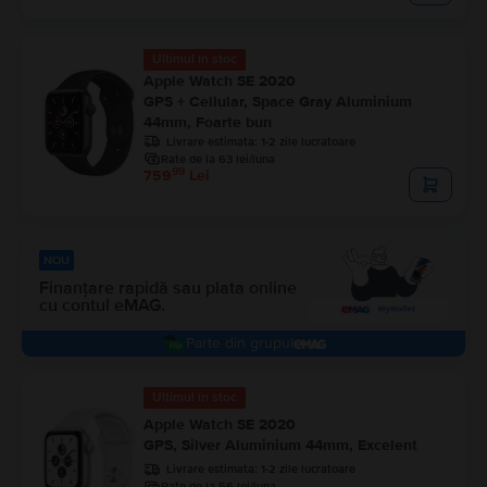
Ultimul în stoc
Apple Watch SE 2020
GPS + Cellular, Space Gray Aluminium
44mm, Foarte bun
Livrare estimata:
1-2 zile lucratoare
Rate de la 63 lei/luna
99
759
Lei
NOU
Finanțare rapidă sau plata online
cu contul eMAG.
parte din grupul
Ultimul în stoc
Apple Watch SE 2020
GPS, Silver Aluminium 44mm, Excelent
Livrare estimata:
1-2 zile lucratoare
Rate de la 56 lei/luna