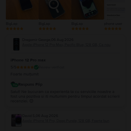
BigLap
BigLap
BigLap
phone user
Dragomir George
,
06 Aug 2026
Apple iPhone 12 Pro Max, Pacific Blue, 128 GB, Ca nou
iPhone 12 Pro max
5
/5
Review verificat
Foarte mulțumit
Raspuns Flip
Salut! Ne bucuram ca experienta ta cu serviciile noastre a
fost una pozitiva si iti multumim pentru timpul acordat scrierii
recenziei. 😊
David S
,
06 Aug 2026
Apple iPhone 14 Pro, Deep Purple, 128 GB, Foarte bun