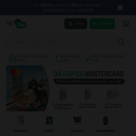
Cu
Genius
primești
50 lei
reducere
garantată la orice comandă!
Vinde
Cumpara
Cu până la 40% mai
Garanție 2
Retur gratuit 30 de
ieftin
ani
zile
Cons
Telefoane
Tablete
Laptopuri
Smartwatch
Jocu