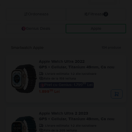
Ordoneaza
Filtreaza
2
Genius Deals
Apple
Recomandarea Flip
Pret descrescator
Smartwatch Apple
104
produse
Pret crescator
Apple Watch Ultra 2022
GPS + Cellular, Titanium 49mm, Ca nou
Livrare estimata:
1-2 zile lucratoare
Rate de la 158 lei/luna
99
Pret cu Genius: 1.799
Lei
99
1.899
Lei
Apple Watch Ultra 2 2023
GPS + Cellular, Titanium 49mm, Ca nou
Livrare estimata:
1-2 zile lucratoare
Rate de la 205 lei/luna