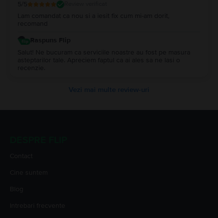
5
/5
Review verificat
Lam comandat ca nou si a iesit fix cum mi-am dorit,
recomand
Raspuns Flip
Salut! Ne bucuram ca serviciile noastre au fost pe masura
asteptarilor tale. Apreciem faptul ca ai ales sa ne lasi o
recenzie.
Vezi mai multe review-uri
DESPRE FLIP
Contact
Cine suntem
Blog
Intrebari frecvente