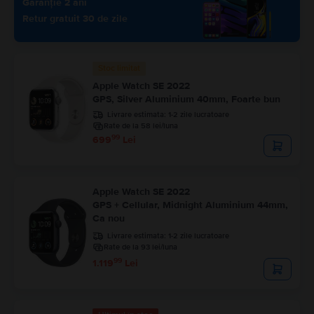
Garanție 2 ani
Retur gratuit 30 de zile
Stoc limitat
Apple Watch SE 2022
GPS, Silver Aluminium 40mm, Foarte bun
Livrare estimata:
1-2 zile lucratoare
Rate de la 58 lei/luna
99
699
Lei
Apple Watch SE 2022
GPS + Cellular, Midnight Aluminium 44mm,
Ca nou
Livrare estimata:
1-2 zile lucratoare
Rate de la 93 lei/luna
99
1.119
Lei