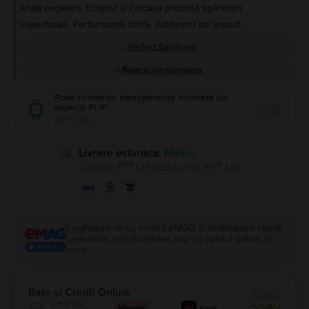
Arată excelent. Ecranul și carcasa prezintă zgârieturi
superficiale. Performanță 100%, indiferent de aspect.
Perfect funcțional
Baterie performanta
Folie Protecție transparentă montată de
experții FLIP
Enable
99
59
LEI
Livrare estimata:
Maine
99
99
Locker
:
11
LEI
sau
curier
19
LEI
Logheaza-te cu contul eMAG si finalizeaza rapid
comanda prin finantare sau cu cardul salvat in
cont.
Rate și Credit Online
detalii
Card de