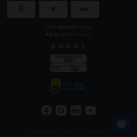
Peste
800.000
clienți
4.9
/5,
34267
recenzii
©
2026
Flip.ro
- All rights reserved.