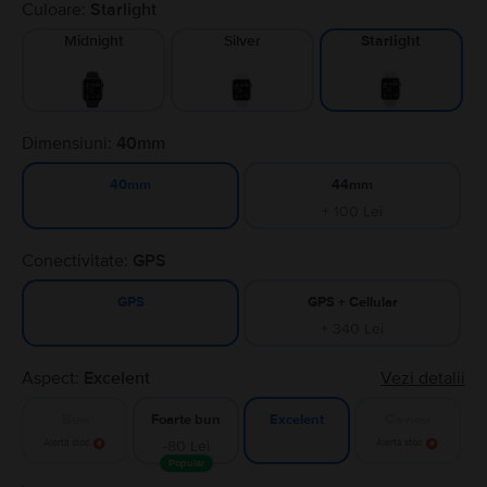
Culoare:
Starlight
Midnight
Silver
Starlight
Dimensiuni:
40mm
44mm
40mm
+ 100 Lei
Conectivitate:
GPS
GPS + Cellular
GPS
+ 340 Lei
Aspect:
Excelent
Vezi detalii
Bun
Foarte bun
Ca nou
Excelent
Alertă stoc
-80 Lei
Alertă stoc
Popular