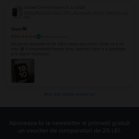
Flip.
Daniela Cristina Stadnic
,
11 Jul 2026
Apple Watch SE 2022, GPS, Aluminium 40mm, Starlight, Ca
nou
Super🌺
5
/5
Review verificat
Nu m-am așteptat să fie într-o stare așa bună. Chiar ca e ca
nou 😁 Funcționează foarte bine, bateria îi ține o zi jumătate
și e foarte frumușel.
Vezi mai multe review-uri
Aboneaza-te la newsletter si primesti gratuit
un voucher de cumparaturi de 25 LEI.