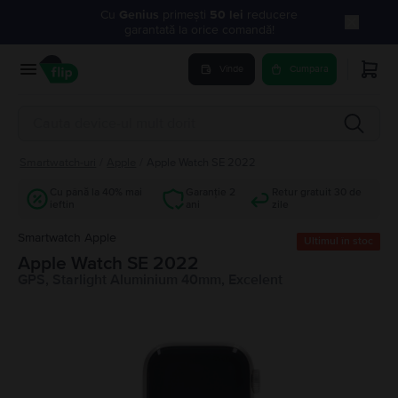
Cu
Genius
primești
50 lei
reducere
garantată la orice comandă!
Vinde
Cumpara
Smartwatch-uri
/
Apple
/
Apple Watch SE 2022
Cu până la 40% mai
Garanție 2
Retur gratuit 30 de
ieftin
ani
zile
Smartwatch Apple
Ultimul în stoc
Apple Watch SE 2022
GPS, Starlight Aluminium 40mm, Excelent