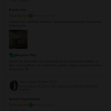
Foarte bun
5
/5
Review verificat
Foarte bun, defecte estetice aproape insesizabile, funcțional,
bateria ține
Raspuns Flip
Buna! Ne bucuram ca experienta ta cu serviciile noastre a
fost una pozitiva si iti multumim pentru timpul acordat scrierii
recenziei. 😊
Tudor Catalin
,
20 Dec 2025
Apple Watch SE 2022, GPS, Aluminium 40mm, Midnight,
Excelent
Servire ireprosabila
5
/5
Review verificat
.Foarte bun