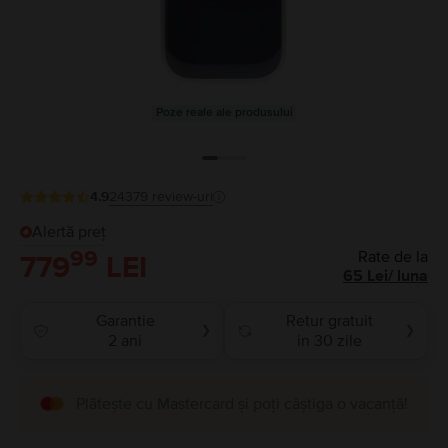
Poze reale ale produsului
4.9
24379
review-uri
Alertă preț
99
Rate de la
779
LEI
65
Lei
/
luna
Garantie
Retur gratuit
❯
❯
2 ani
in 30 zile
Plătește cu Mastercard și poți câștiga o vacanță!