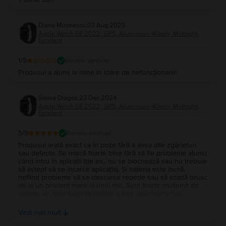
Diana Mironescu
,
03 Aug 2025
Apple Watch SE 2022, GPS, Aluminium 40mm, Midnight,
Excelent
1
/5
Review verificat
Produsul a ajuns la mine în stare de nefuncționare!
Stoica Dragos
,
23 Dec 2024
Apple Watch SE 2022, GPS, Aluminium 40mm, Midnight,
Excelent
5
/5
Review verificat
Produsul arată exact ca în poze fără a avea alte zgârieturi
sau defecte. Se mișcă foarte bine fără să fie probleme atunci
când intru în aplicații (de ex., nu se blochează sau nu trebuie
să aștept să se încarce aplicația). Și bateria este bună,
nefiind probleme să se descarce repede sau să scadă brusc
de la un procent mare la unul mic. Sunt foarte mulțumit de
acesta, iar raportul preț-calitate a fost unul foarte bun.
Livrarea acestuia a durat exact cât a fost specificat atunci
când am făcut comanda, adică 2 zile. Ambalajul în care a
Vezi mai mult
venit a fost unul foarte drăguț, bucurându-mă de design-ul
cutiei, dar și de supriza de a găsi niște stickere de la echipa