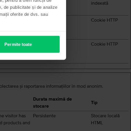
otifice
indexată
, de publicitate și de analize
hat.
rmații oferite de dvs. sau
website.
1 an
Cookie HTTP
age of the
rate ale
138 luni
Cookie HTTP
Permite toate
 afișeze
limbă.
 colectarea şi raportarea informaţiilor în mod anonim.
Durata maximă de
Tip
stocare
e visitor has
Persistente
Stocare locală
ed products and
HTML