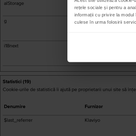
alStorage
rețele sociale și pentru a ana
informații cu privire la modul 
g
RTB House
culese în urma folosirii servici
i18next
flip.ro
Statistici (19)
Cookie-urile de statistică îi ajută pe proprietarii unui site să î
Denumire
Furnizor
$last_referrer
Klaviyo