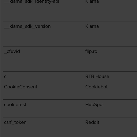
__klarna_sdk_identity-api
Klarna
__klarna_sdk_version
Klarna
_cfuvid
flip.ro
c
RTB House
CookieConsent
Cookiebot
cookietest
HubSpot
csrf_token
Reddit