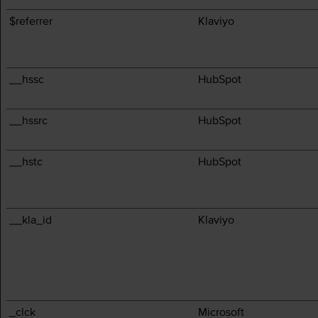
$referrer
Klaviyo
__hssc
HubSpot
__hssrc
HubSpot
__hstc
HubSpot
__kla_id
Klaviyo
_clck
Microsoft