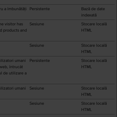
ru a îmbunătăți
Persistente
Bază de date
indexată
e visitor has
Sesiune
Stocare locală
ed products and
HTML
Sesiune
Stocare locală
HTML
ilizatori umani
Persistente
Stocare locală
 web, întrucât
HTML
 de utilizare a
ilizatori umani
Sesiune
Stocare locală
HTML
Sesiune
Stocare locală
HTML