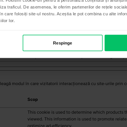
permițând echipei de asistență a site-ului web să n
liza traficul. De asemenea, le oferim partenerilor de rețele sociale
utilizatorul atunci când a fost oferit un răspuns în c
în care folosiți site-ul nostru. Aceștia le pot combina cu alte info
Used in context with the language setting on the 
ilor lor.
Facilitates the translation into the preferred langu
visitor.
Cookie-ul determină limba și setarea de țară prefe
Respinge
vizitatorului – acest lucru permite site-ului web să
conținutul cel mai relevant pentru acea regiune și 
nţeleagă modul în care vizitatorii interacţionează cu site-urile prin
Scop
This cookie is used to determine which products th
viewed. This information is used to promote relat
optimize ad-efficiency.