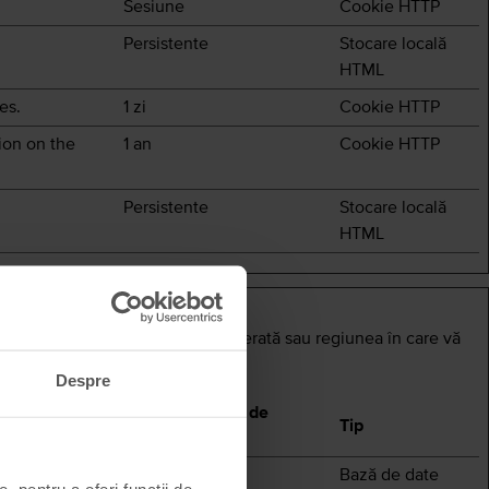
Sesiune
Cookie HTTP
Persistente
Stocare locală
HTML
es.
1 zi
Cookie HTTP
tion on the
1 an
Cookie HTTP
Persistente
Stocare locală
HTML
ă site-ul, precum limba dvs. preferată sau regiunea în care vă
Despre
Durata maximă de
Tip
stocare
 de chat,
Persistente
Bază de date
, pentru a oferi funcții de