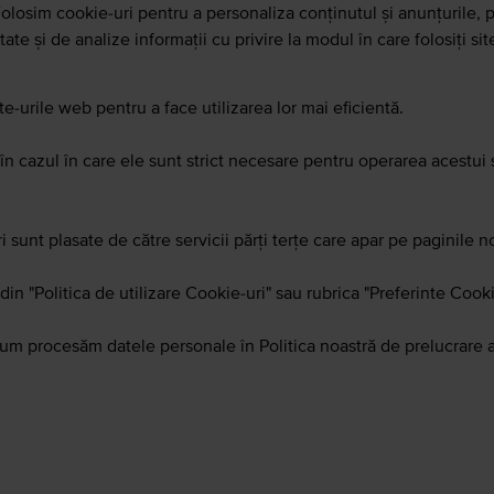
Folosim cookie-uri pentru a personaliza conținutul și anunțurile, pe
te și de analize informații cu privire la modul în care folosiți sit
ite-urile web pentru a face utilizarea lor mai eficientă.
în cazul în care ele sunt strict necesare pentru operarea acestui 
i sunt plasate de către servicii părţi terţe care apar pe paginile n
 din "Politica de utilizare Cookie-uri" sau rubrica "Preferinte Coo
um procesăm datele personale în Politica noastră de prelucrare a 