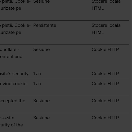
e plată. Cookie-
Sesiune
Stocare locală
curizate pe
HTML
e plată. Cookie-
Persistente
Stocare locală
curizate pe
HTML
oudflare -
Sesiune
Cookie HTTP
content and
ite's security.
1 an
Cookie HTTP
rivind cookie-
1 an
Cookie HTTP
 accepted the
Sesiune
Cookie HTTP
oss-site
Sesiune
Cookie HTTP
urity of the