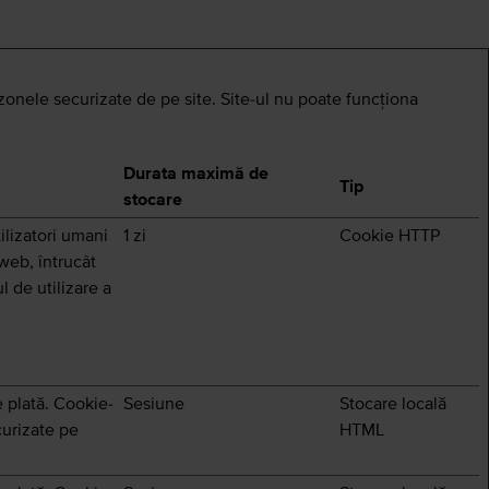
 zonele securizate de pe site. Site-ul nu poate funcţiona
Durata maximă de
Tip
stocare
ilizatori umani
1 zi
Cookie HTTP
 web, întrucât
 de utilizare a
e plată. Cookie-
Sesiune
Stocare locală
curizate pe
HTML