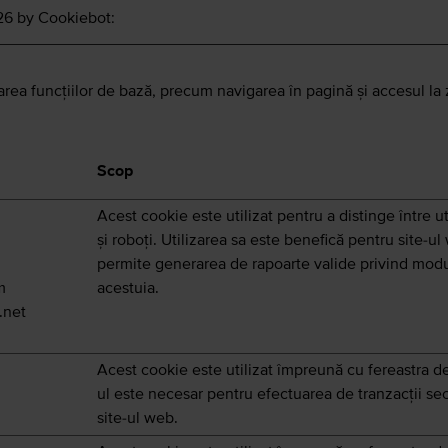
026 by
Cookiebot
:
ivarea funcţiilor de bază, precum navigarea în pagină şi accesul la
Scop
Acest cookie este utilizat pentru a distinge între ut
și roboți. Utilizarea sa este benefică pentru site-ul
permite generarea de rapoarte valide privind modul
m
acestuia.
.net
Acest cookie este utilizat împreună cu fereastra d
ul este necesar pentru efectuarea de tranzacții se
site-ul web.