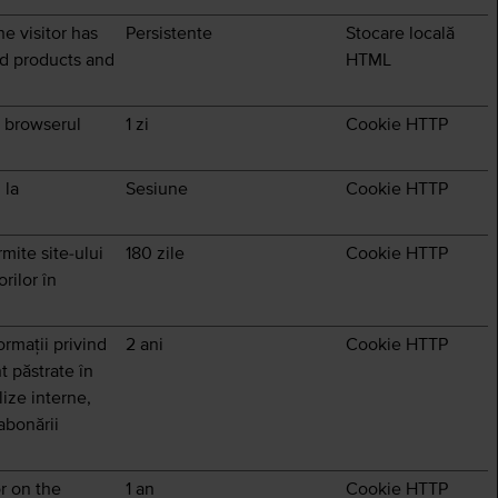
e visitor has
Persistente
Stocare locală
ed products and
HTML
n browserul
1 zi
Cookie HTTP
 la
Sesiune
Cookie HTTP
mite site-ului
180 zile
Cookie HTTP
rilor în
ormații privind
2 ani
Cookie HTTP
t păstrate în
lize interne,
 abonării
r on the
1 an
Cookie HTTP