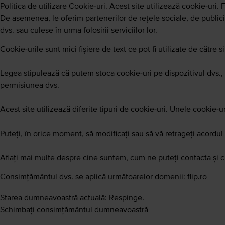
Politica de utilizare Cookie-uri. Acest site utilizează cookie-uri. 
De asemenea, le oferim partenerilor de rețele sociale, de publicita
dvs. sau culese în urma folosirii serviciilor lor.
Cookie-urile sunt mici fişiere de text ce pot fi utilizate de către s
Legea stipulează că putem stoca cookie-uri pe dispozitivul dvs., 
permisiunea dvs.
Acest site utilizează diferite tipuri de cookie-uri. Unele cookie-ur
Puteți, în orice moment, să modificați sau să vă retrageți acordul
Aflați mai multe despre cine suntem, cum ne puteți contacta și c
Consimţământul dvs. se aplică următoarelor domenii: flip.ro
Starea dumneavoastră actuală: Respinge.
Schimbați consimțământul dumneavoastră