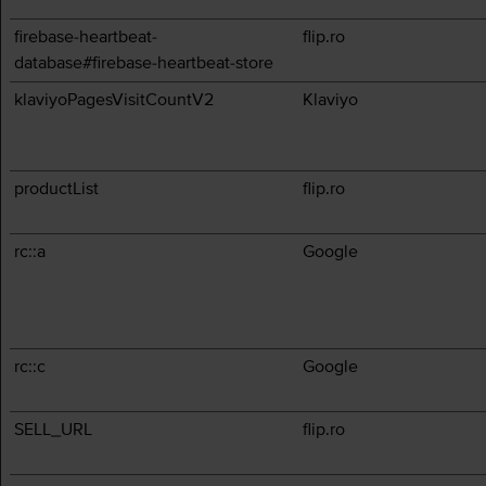
firebase-heartbeat-
flip.ro
database#firebase-heartbeat-store
klaviyoPagesVisitCountV2
Klaviyo
productList
flip.ro
rc::a
Google
rc::c
Google
SELL_URL
flip.ro