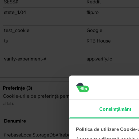
SESS#
Reddit
state_1.04
flip.ro
test_cookie
Google
ts
RTB House
varify-experiment-#
app.varify.io
Preferinţe (3)
Cookie-urile de preferinţă permit unui site să îşi amintească in
aflaţi.
Consimțământ
Denumire
Furnizor
Politica de utilizare Cookie-
firebaseLocalStorageDb#firebaseLoc
flip.ro
Acest site utilizează cookie-u