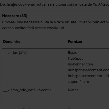
Declaraţie cookie-uri actualizată ultima oară în data de 19/07/2
Necesare (35)
Cookie-urile necesare ajută la a face un site utilizabil prin act
corespunzător fără aceste cookie-uri.
Denumire
Furnizor
__cf_bm [x16]
flip.ro
HubSpot
hs-banner.com
hubspotusercontent.co
hubspotusercontent-na1
suport.flip.ro
__klarna_sdk_default-config
Klarna