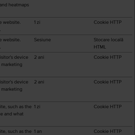
s and heatmaps
he website.
1 zi
Cookie HTTP
.
he website.
Sesiune
Stocare locală
.
HTML
sitor's device
2 ani
Cookie HTTP
d marketing
sitor's device
2 ani
Cookie HTTP
d marketing
site, such as the
1 zi
Cookie HTTP
te and what
site, such as the
1 an
Cookie HTTP