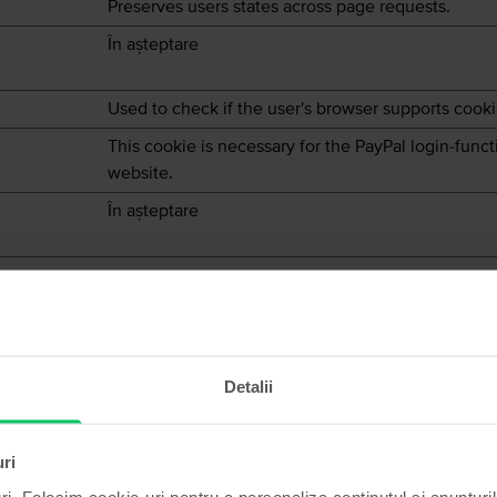
Preserves users states across page requests.
În așteptare
Used to check if the user's browser supports cooki
This cookie is necessary for the PayPal login-func
website.
În așteptare
formaţii care se modifică după modul în care se comportă sau arat
Detalii
Scop
uri
Facilitează funcția de notificare din cadrul căsuței
ri. Folosim cookie-uri pentru a personaliza conținutul și anunțurile