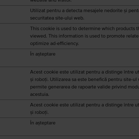
website and visitor.
Utilizat pentru a detecta mesajele nedorite și pent
securitatea site-ului web.
This cookie is used to determine which products th
viewed. This information is used to promote relat
optimize ad-efficiency.
În așteptare
Acest cookie este utilizat pentru a distinge între ut
și roboți. Utilizarea sa este benefică pentru site-ul
permite generarea de rapoarte valide privind modul
acestuia.
Acest cookie este utilizat pentru a distinge între ut
și roboți.
În așteptare