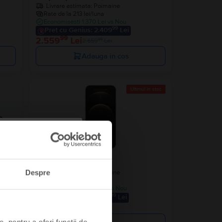
Livrare estimata:
Poimaine
Rate de la 213 lei/luna
Economisesti 1.370 Lei vs Nou
99
Pret cu Genius: 2.409
Lei
99
2.559
Lei
99
2.659
Lei
Adauga in cos
Ultimul în stoc
a
Apple iPhone 12 Pro
Gold, 256 GB, Ca nou
Despre
Livrare estimata:
Poimaine
Rate de la 117 lei/luna
Economisesti 1.480 Lei vs Nou
99
Pret cu Genius: 1.299
Lei
99
1.399
Lei
, pentru a oferi funcții de