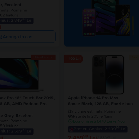
r, Excelent
imata:
Poimaine
62 lei/luna
99
nius: 2.849
Lei
i
Adauga in cos
Ultimul în stoc
Stoc 
- 100 Lei
ok Pro 16″ Touch Bar 2019,
Apple iPhone 14 Pro Max
 16 GB, AMD Radeon Pro
Space Black, 128 GB, Foarte bun
Livrare estimata:
Poimaine
e Gray, Excelent
Rate de la 205 lei/luna
imata:
Poimaine
Economisesti 1.470 Lei vs Nou
50 lei/luna
99
Pret cu Genius: 2.309
Lei
99
nius: 2.599
Lei
99
2.459
Lei
ei
99
2.559
Lei