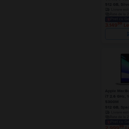
512 GB, Silve
Livrare est
Rate de la 2
Pret cu Ge
99
3.149
Le
Apple MacBo
i7 2.6 GHz,
5300M
512 GB, Spac
Livrare est
Rate de la 2
Pret cu Ge
99
2.999
L