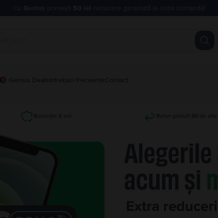
Cu
Genius
primești
50 lei
reducere garantată la orice comandă!
Genius Deals
Intrebari frecvente
Contact
Garanție 2 ani
Retur gratuit 30 de zile