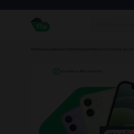
Telefoane
Laptopuri
Tablete
Smartwatch-uri
Console jocuri
Cu până la 40% mai ieftin