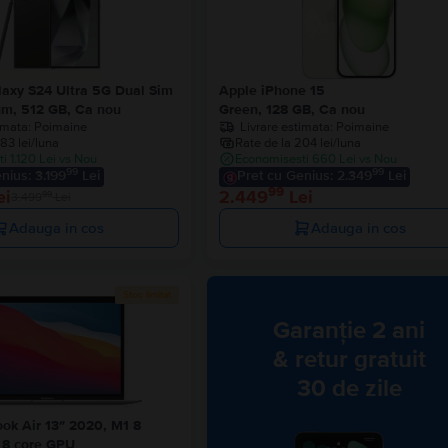
axy S24 Ultra 5G Dual Sim
Apple iPhone 15
um, 512 GB, Ca nou
Green, 128 GB, Ca nou
imata:
Poimaine
Livrare estimata:
Poimaine
83 lei/luna
Rate de la 204 lei/luna
i 1.120 Lei vs Nou
Economisesti 660 Lei vs Nou
99
99
nius: 3.199
Lei
Pret cu Genius: 2.349
Lei
99
ei
2.449
Lei
99
3.499
Lei
Adauga in cos
Adauga in cos
Stoc limitat
Garanție 2 ani
&
retur gratuit
30 de zile
ok Air 13″ 2020, M1 8
 8 core GPU