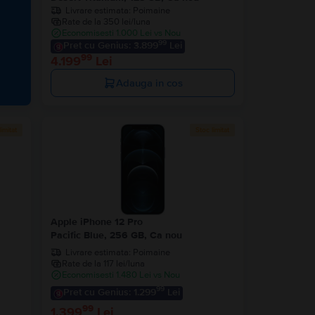
Livrare estimata:
Poimaine
Rate de la 350 lei/luna
Economisesti 1.000 Lei vs Nou
99
Pret cu Genius: 3.899
Lei
99
4.199
Lei
Adauga in cos
limitat
Stoc limitat
Apple iPhone 12 Pro
Pacific Blue, 256 GB, Ca nou
Livrare estimata:
Poimaine
Rate de la 117 lei/luna
Economisesti 1.480 Lei vs Nou
99
Pret cu Genius: 1.299
Lei
99
1.399
Lei