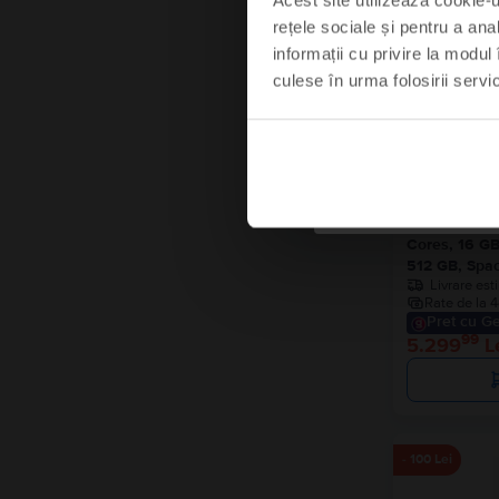
rețele sociale și pentru a ana
informații cu privire la modul 
culese în urma folosirii servici
Mă s
Nu
Apple MacBo
Cores, 16 GB
512 GB, Spac
Livrare est
Rate de la 4
Pret cu Ge
99
5.299
L
- 100 Lei