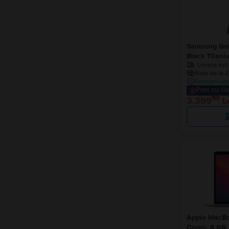
Samsung Gal
Black Titani
Livrare est
Rate de la 2
Economisest
Pret cu Ge
99
3.399
L
Apple MacBo
Cores, 8 GB,