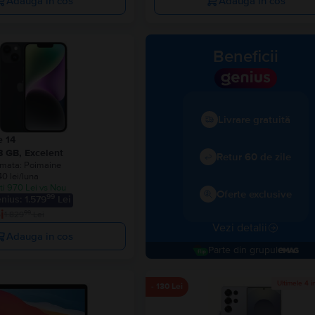
Adauga in cos
Adauga in cos
Beneficii
Livrare gratuită
e 14
8 GB, Excelent
Retur 60 de zile
imata:
Poimaine
40 lei/luna
i 970 Lei vs Nou
Oferte exclusive
99
nius: 1.579
Lei
i
99
1.829
Lei
Vezi detalii
Adauga in cos
parte din grupul
Ultimele 4 i
- 130 Lei