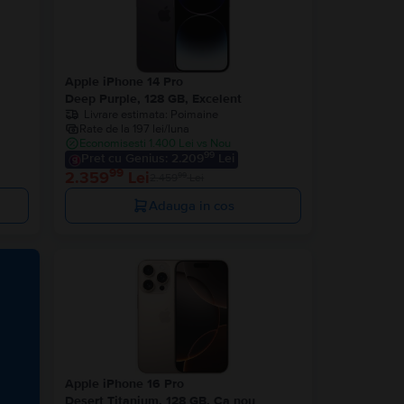
Apple iPhone 14 Pro
Deep Purple, 128 GB, Excelent
Livrare estimata:
Poimaine
Rate de la 197 lei/luna
Economisesti 1.400 Lei vs Nou
99
Pret cu Genius: 2.209
Lei
99
2.359
Lei
99
2.459
Lei
Adauga in cos
Apple iPhone 16 Pro
Desert Titanium, 128 GB, Ca nou