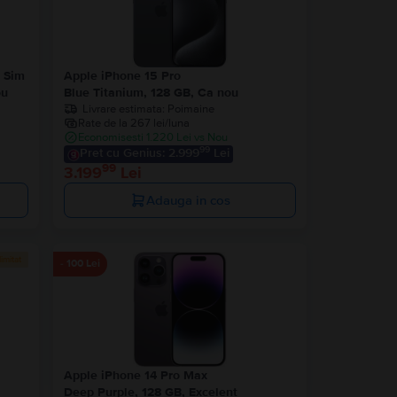
 Sim
Apple iPhone 15 Pro
ou
Blue Titanium, 128 GB, Ca nou
Livrare estimata:
Poimaine
Rate de la 267 lei/luna
Economisesti 1.220 Lei vs Nou
99
Pret cu Genius: 2.999
Lei
99
3.199
Lei
Adauga in cos
limitat
- 100 Lei
Apple iPhone 14 Pro Max
Deep Purple, 128 GB, Excelent