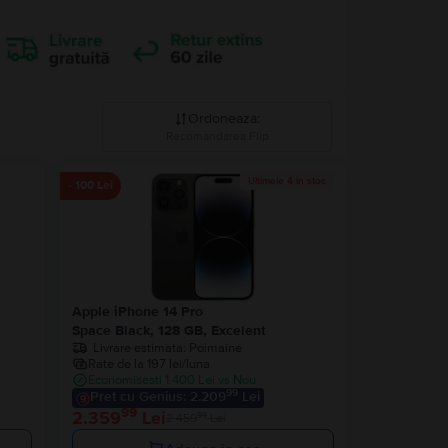
Ordoneaza
:
Recomandarea Flip
Recomandarea Flip
Ultimele 4 in stoc
- 100 Lei
Pret descrescator
Pret crescator
Apple iPhone 14 Pro
Space Black, 128 GB, Excelent
Livrare estimata:
Poimaine
Rate de la 197 lei/luna
Economisesti 1.400 Lei vs Nou
99
Pret cu Genius: 2.209
Lei
99
2.359
Lei
99
2.459
Lei