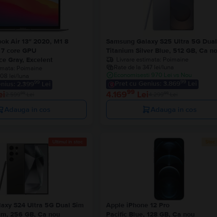
ok Air 13″ 2020, M1 8
Samsung Galaxy S25 Ultra 5G Dual
 7 core GPU
Titanium Silver Blue, 512 GB, Ca n
Livrare estimata:
Poimaine
e Gray, Excelent
Rate de la 347 lei/luna
imata:
Poimaine
Economisesti 970 Lei vs Nou
08 lei/luna
99
99
Pret cu Genius: 3.869
Lei
nius: 2.399
Lei
99
ei
4.169
Lei
99
99
2.599
Lei
4.299
Lei
Adauga in cos
Adauga in cos
Ultimul în stoc
Stoc 
axy S24 Ultra 5G Dual Sim
Apple iPhone 12 Pro
um, 256 GB, Ca nou
Pacific Blue, 128 GB, Ca nou