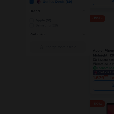
Genius Deals (89)
Brand
- 150 Lei
Apple (61)
Samsung (28)
Pret (Lei)
Sterge toate filtrele
Apple iPhon
Midnight, 12
1000-1500
(
8
)
Livrare est
1500-2000
(
19
)
Rate de la 1
2000-3000
(
41
)
Economisest
3000-4000
(
29
)
Pret cu Ge
Peste 4000
(
11
)
99
1.679
Le
- 100 Lei