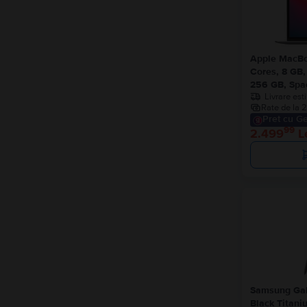
Apple MacBo
Cores, 8 GB,
256 GB, Spac
Livrare est
Rate de la 2
Pret cu Ge
99
2.499
L
Samsung Gal
Black Titani