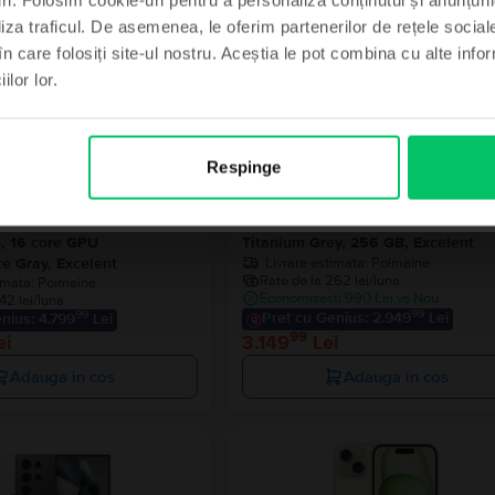
Adauga in cos
parte din grupul
liza traficul. De asemenea, le oferim partenerilor de rețele sociale
în care folosiți site-ul nostru. Aceștia le pot combina cu alte info
ilor lor.
Stoc limitat
imt norocos
, mulțumesc
Respinge
ok Pro 16″ 2021, M1 Pro 10
Samsung Galaxy S24 Ultra 5G Dual
, 16 core GPU
Titanium Grey, 256 GB, Excelent
Livrare estimata:
Poimaine
e Gray, Excelent
Rate de la 262 lei/luna
imata:
Poimaine
Economisesti 990 Lei vs Nou
42 lei/luna
99
99
Pret cu Genius: 2.949
Lei
nius: 4.799
Lei
99
ei
3.149
Lei
Adauga in cos
Adauga in cos