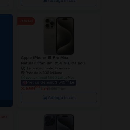
Adauga in cos
- 170 Lei
Apple iPhone 15 Pro Max
Natural Titanium, 256 GB, Ca nou
Livrare estimata:
Poimaine
Rate de la 308 lei/luna
Economisesti 1.660 Lei vs Nou
99
Pret cu Genius: 3.549
Lei
99
3.699
Lei
99
3.869
Lei
Adauga in cos
n stoc