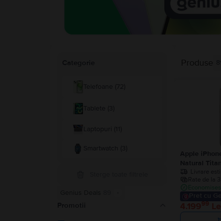
Produse
Categorie
8
Telefoane (72)
Tablete (3)
Laptopuri (11)
Smartwatch (3)
Apple iPhon
Natural Tita
Livrare est
Sterge toate filtrele
Rate de la 3
Economisest
Genius Deals
89
Pret cu Ge
99
4.199
Le
Promotii