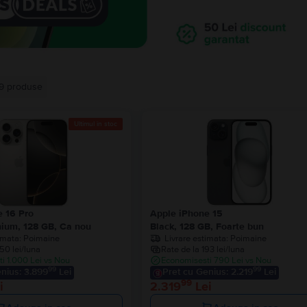
9
produse
Ultimul în stoc
e 16 Pro
Apple iPhone 15
nium, 128 GB, Ca nou
Black, 128 GB, Foarte bun
imata:
Poimaine
Livrare estimata:
Poimaine
50 lei/luna
Rate de la 193 lei/luna
i 1.000 Lei vs Nou
Economisesti 790 Lei vs Nou
99
99
nius: 3.899
Lei
Pret cu Genius: 2.219
Lei
99
i
2.319
Lei