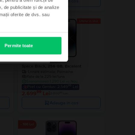
Adauga in cos
, de publicitate și de analize
rmații oferite de dvs. sau
Ultimul în stoc
- 200 Lei
Permite toate
 Sim
Apple iPhone 14 Pro
Space Black, 256 GB, Excelent
Livrare estimata:
Poimaine
Rate de la 225 lei/luna
Economisesti 1.290 Lei vs Nou
99
Pret cu Genius: 2.549
Lei
99
2.699
Lei
99
2.899
Lei
Adauga in cos
- 100 Lei