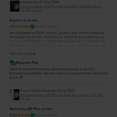
Kerekes Dan
,
07 Aug 2026
Samsung Galaxy S23 Plus 5G Dual Sim, Phantom Black,
512 GB, Ca nou
Aspect ca si nou
5
/5
Review verificat
Am cumparat un S23+ ca nou, acum 2 zile, livrare a doua zi
dimineata era in box, telefonul se prezinta impecabilnici nu
zici ca a fost folosit, functioneaza ok pana acum, inca nu mi-
am transferat vechiul telefon, deci nu stiu inca tot despre el,
ambalarea e impecabila si garantia 2 ani voi reveni mai tarziu
Vezi mai mult
cand voi incepe sa-l folosesc.
Raspuns Flip
Salut! Iti multumim pentru opinia impartasita si pentru
increderea acordata. Ne bucuram ca experienta ta a fost una
buna. 😍
Scurtu Catalin Alexandru
,
25 Jul 2026
Samsung Galaxy S23 Plus 5G Dual Sim, Cream, 256 GB,
Ca nou
Samsung s23 Plus ca nou
5
/5
Review verificat