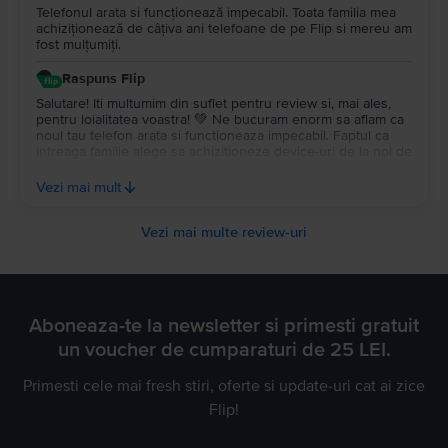
Telefonul arata si funcționează impecabil. Toata familia mea
achiziționează de câțiva ani telefoane de pe Flip si mereu am
fost mulțumiți.
Raspuns Flip
Salutare! Iti multumim din suflet pentru review si, mai ales,
pentru loialitatea voastra! 💚 Ne bucuram enorm sa aflam ca
noul tau telefon arata si functioneaza impecabil. Faptul ca
intreaga familie alege sa achizitioneze device-uri de la noi de
cativa ani incoace este cel mai frumos compliment pe care il
puteam primi. Increderea voastra ne motiveaza sa pastram
Vezi mai mult
mereu standardele sus si sa va oferim experiente excelente
la fiecare comanda. Sa folositi cu totii telefoanele cu cel mai
mare drag si va asteptam oricand cu bratele deschise inapoi
Vezi mai multe review-uri
la noi!
Aboneaza-te la newsletter si primesti gratuit
un voucher de cumparaturi de 25 LEI.
Primesti cele mai fresh stiri, oferte si update-uri cat ai zice
Flip!