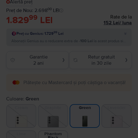
Alertă preț
00
Preț de Nou: 2.698
LEI
99
Rate de la
1.829
LEI
152
Lei
/
luna
99
Preț cu Genius: 1.729
Lei
Abonații Genius au o reducere extra de
-100 Lei
la acest produs si plătesc
Garantie
Retur gratuit
❯
❯
2 ani
in 30 zile
Plătește cu Mastercard și poți câștiga o vacanță!
Culoare:
Green
Cream
Graphite
Lavender
Green
Lime
Phantom
Black