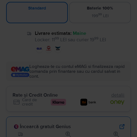
Baterie 100%
Standard
99
199
LEI
Livrare estimata:
Maine
99
99
Locker
:
11
LEI
sau
curier
19
LEI
Logheaza-te cu contul eMAG si finalizeaza rapid
comanda prin finantare sau cu cardul salvat in
cont.
Rate și Credit Online
detalii
Card de
credit
Încearcă gratuit Genius