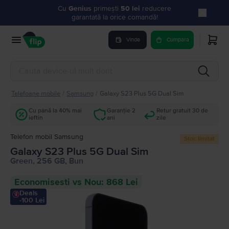
Cu
Genius
primești
50 lei
reducere
garantată la orice comandă!
Vinde
Cumpara
Telefoane mobile
/
Samsung
/
Galaxy S23 Plus 5G Dual Sim
Cu până la 40% mai
Garanție 2
Retur gratuit 30 de
ieftin
ani
zile
Telefon mobil Samsung
Stoc limitat
Galaxy S23 Plus 5G Dual Sim
Green, 256 GB, Bun
Economisesti vs Nou: 868 Lei
Deals
-100 Lei