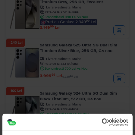
Titanium Grey, 256 GB, Excelent
Livrare estimata:
Maine
Rate de la 262 lei/luna
Economisesti 990 Lei vs Nou
99
Pret cu Genius: 2.949
Lei
99
3.149
Lei
- 240 Lei
Samsung Galaxy S25 Ultra 5G Dual Sim
Titanium Silver Blue, 256 GB, Ca nou
Livrare estimata:
Maine
Rate de la 333 lei/luna
Economisesti 700 Lei vs Nou
99
3.999
Lei
99
4.239
Lei
- 100 Lei
Samsung Galaxy S24 Ultra 5G Dual Sim
Black Titanium, 512 GB, Ca nou
Livrare estimata:
Maine
Rate de la 283 lei/luna
Economisesti 1.120 Lei vs Nou
99
Pret cu Genius: 3.199
Lei
99
3.399
Lei
99
3.499
Lei