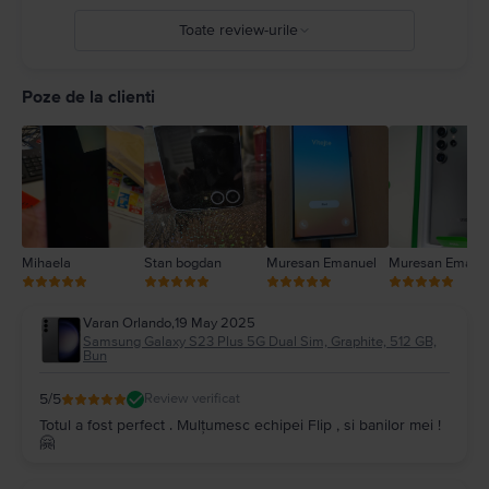
Toate review-urile
5
4
Poze de la clienti
3
2
1
Mihaela
Stan bogdan
Muresan Emanuel
Muresan Emanu
Varan Orlando
,
19 May 2025
Samsung Galaxy S23 Plus 5G Dual Sim, Graphite, 512 GB,
Bun
5
/5
Review verificat
Totul a fost perfect . Mulțumesc echipei Flip , si banilor mei !
🤗