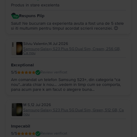
Produs in stare excelenta
Raspuns Flip
Salut! Ne bucuram ca experienta avuta a fost una de 5 stele
si iti multumim pentru timpul acordat scrierii recenziei. 😊
Silviu Valentin
,
14 Jul 2026
Samsung Galaxy S23 Plus 5G Dual Sim, Cream, 256 GB,
Ca nou
Exceptional
5
/5
Review verificat
Am comandat un telefon Samsung S23+, din categoria "ca
nou"...arata chiar k nou... ..vedem in timp cum se comporta,
pana acum pare k am facut o alegere buna...
M S
,
12 Jul 2026
Samsung Galaxy S23 Plus 5G Dual Sim, Green, 512 GB, Ca
nou
Impecabil
5
/5
Review verificat