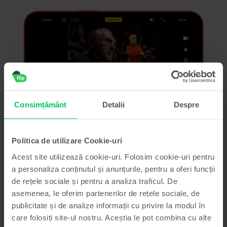
Consimțământ
Detalii
Despre
Funcția cinematic iPhone 13
De asemenea, vei vedea o îmbunătățire pe partea de
Politica de utilizare Cookie-uri
luminozitate a imaginilor, aspect care te va încânta mai ales
atunci când vei capta imagini cu telefonul noaptea sau în
Acest site utilizează cookie-uri. Folosim cookie-uri pentru
încăperi întunecate. Să nu uităm nici de efectele care vor
a personaliza conținutul și anunțurile, pentru a oferi funcții
crea senzația de adâncime în câmpul vizual, pe care le vei
de rețele sociale și pentru a analiza traficul. De
putea sesiza pe toate modelele
seriei 13
de la
Apple
.
asemenea, le oferim partenerilor de rețele sociale, de
Singura diferență la acest capitol dintre
iPhone 13
și
iPhone
publicitate și de analize informații cu privire la modul în
13 Pro
rămâne la numărul de camere, varianta
Pro
senzorul
care folosiți site-ul nostru. Aceștia le pot combina cu alte