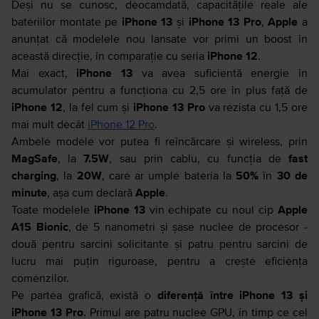
Deși nu se cunosc, deocamdată, capacitățile reale ale
bateriilor montate pe
iPhone 13
și
iPhone 13 Pro
,
Apple
a
anunțat că modelele nou lansate vor primi un boost în
această direcție, în comparație cu seria
iPhone 12
.
Mai exact,
iPhone 13
va avea suficientă energie în
acumulator pentru a funcționa cu 2,5 ore în plus față de
iPhone 12
, la fel cum și
iPhone 13 Pro
va rezista cu 1,5 ore
mai mult decât
iPhone 12 Pro
.
Ambele modele vor putea fi reîncărcare și wireless, prin
MagSafe
, la
7.5W
, sau prin cablu, cu funcția de
fast
charging
, la
20W
, care ar umple bateria la
50%
în
30 de
minute
, așa cum declară
Apple
.
Toate modelele
iPhone 13
vin echipate cu noul cip
Apple
A15 Bionic
, de 5 nanometri și șase nuclee de procesor -
două pentru sarcini solicitante și patru pentru sarcini de
lucru mai puțin riguroase, pentru a crește eficiența
comenzilor.
Pe partea grafică, există o
diferență între iPhone 13 și
iPhone 13 Pro
. Primul are patru nuclee GPU, în timp ce cel