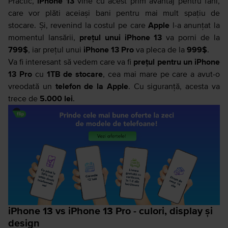
Practic,
iPhone 13
vine cu acest prim avantaj pentru fani,
care vor plăti aceiași bani pentru mai mult spațiu de
stocare. Și, revenind la costul pe care
Apple
l-a anunțat la
momentul lansării,
prețul unui iPhone 13
va porni de la
799$
, iar prețul unui
iPhone 13 Pro
va pleca de la
999$
.
Va fi interesant să vedem care va fi
prețul pentru un iPhone
13 Pro
cu
1TB de stocare
, cea mai mare pe care a avut-o
vreodată un
telefon de la Apple
. Cu siguranță, acesta va
trece de
5.000 lei
.
iPhone 13 vs iPhone 13 Pro - culori, display și
design