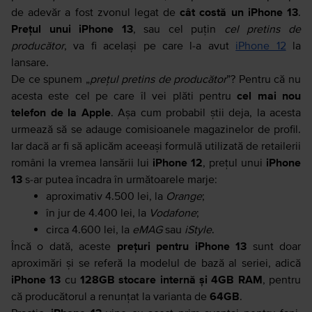
de adevăr a fost zvonul legat de
cât costă un iPhone 13
.
Prețul unui iPhone 13
, sau cel puțin
cel pretins de
producător
, va fi același pe care l-a avut
iPhone 12
la
lansare.
De ce spunem „
prețul pretins de producător
”? Pentru că nu
acesta este cel pe care îl vei plăti pentru
cel mai nou
telefon de la Apple
. Așa cum probabil știi deja, la acesta
urmează să se adauge comisioanele magazinelor de profil.
Iar dacă ar fi să aplicăm aceeași formulă utilizată de retailerii
români la vremea lansării lui
iPhone 12
, prețul unui
iPhone
13
s-ar putea încadra în următoarele marje:
aproximativ
4.500 lei
, la
Orange
;
în jur de
4.400 lei
, la
Vodafone
;
circa
4.600 lei
, la
eMAG
sau
iStyle
.
Încă o dată, aceste
prețuri pentru iPhone 13
sunt doar
aproximări și se referă la modelul de bază al seriei, adică
iPhone 13
cu
128GB stocare internă și 4GB RAM
, pentru
că producătorul a renunțat la varianta de
64GB
.