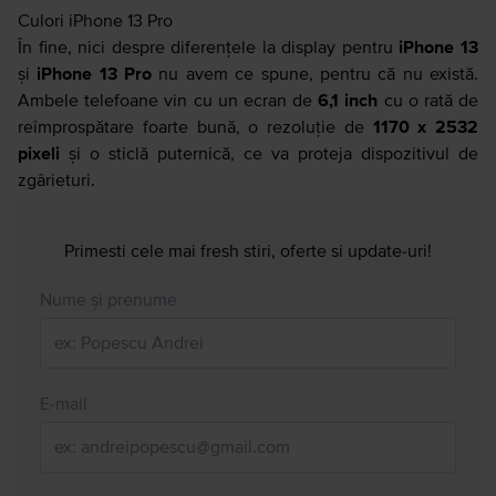
Culori iPhone 13 Pro
În fine, nici despre diferențele la display pentru
iPhone 13
și
iPhone 13 Pro
nu avem ce spune, pentru că nu există.
Ambele telefoane vin cu un ecran de
6,1 inch
cu o rată de
reîmprospătare foarte bună, o rezoluție de
1170 x 2532
pixeli
și o sticlă puternică, ce va proteja dispozitivul de
zgârieturi.
Primesti cele mai fresh stiri, oferte si update-uri!
Nume și prenume
E-mail