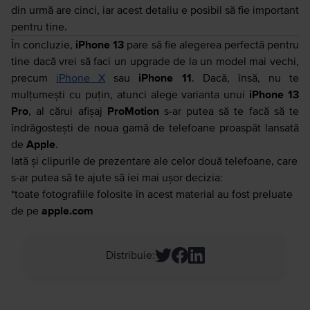
din urmă are cinci, iar acest detaliu e posibil să fie important
pentru tine.
În concluzie,
iPhone 13
pare să fie alegerea perfectă pentru
tine dacă vrei să faci un upgrade de la un model mai vechi,
precum
iPhone X
sau
iPhone 11
. Dacă, însă, nu te
mulțumești cu puțin, atunci alege varianta unui
iPhone 13
Pro
, al cărui afișaj
ProMotion
s-ar putea să te facă să te
îndrăgostești de noua gamă de telefoane proaspăt lansată
de
Apple
.
Iată și clipurile de prezentare ale celor două telefoane, care
s-ar putea să te ajute să iei mai ușor decizia:
*toate fotografiile folosite în acest material au fost preluate
de pe
apple.com
Distribuie
: