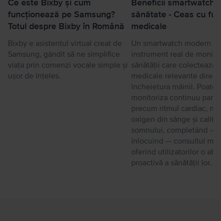
Ce este Bixby și cum
Beneficii smartwatch 
funcționează pe Samsung?
sănătate - Ceas cu func
Totul despre Bixby în Română
medicale
Bixby e asistentul virtual creat de
Un smartwatch modern es
Samsung, gândit să ne simplifice
instrument real de monitor
viața prin comenzi vocale simple și
sănătății care colectează 
ușor de înțeles.
medicale relevante direct
încheietura mâinii. Poate
monitoriza continuu parame
precum ritmul cardiac, niv
oxigen din sânge și calita
somnului, completând — 
înlocuind — consultul medi
oferind utilizatorilor o ab
proactivă a sănătății lor.