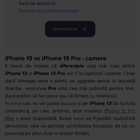
Sunt de acord cu
Politica de confidențialitate
*
Abonează-te
iPhone 13 vs iPhone 13 Pro - camere
E lesne de înțeles că
diferențele
cele mai mari dintre
iPhone 13
și
iPhone 13 Pro
vor fi la capitolul
camere
. Chiar
dacă întreaga serie a primit un upgrade serios în această
direcție, versiunea
Pro
este cea mai potrivită pentru tine,
dacă preferi să faci poze sau să filmezi cu telefonul.
În orice caz, te vei putea bucura și pe
iPhone 13
de funcția
cinematică, pe care, anterior, doar modelul
iPhone 12 Pro
Max
o avea disponibilă. Acest lucru va fi posibil mulțumită
senzorului care va permite schimbarea focusului de pe un
personaj pe altul chiar în timpul filmării.