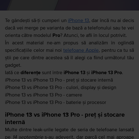
Te gândești să-ți cumperi un
iPhone 13
, dar încă nu ai decis
dacă vei merge pe varianta de bază a telefonului sau te vei
orienta către modelul
Pro
? Atunci, te afli în locul potrivit.
În acest material ne-am propus să analizăm în oglindă
specificațiile celor mai noi
telefoane Apple
, pentru ca tu să
știi pe care dintre acestea să îl alegi ca fiind următorul tău
gadget.
Iată ce
diferențe
sunt între
iPhone 13
și
iPhone 13 Pro
.
iPhone 13 vs iPhone 13 Pro - preț și stocare internă
iPhone 13 vs iPhone 13 Pro - culori, display și design
iPhone 13 vs iPhone 13 Pro - camere
iPhone 13 vs iPhone 13 Pro - baterie și procesor
iPhone 13 vs iPhone 13 Pro - preț și stocare
internă
Multe dintre leak-urile legate de seria de telefoane lansată
pe
14 septembrie
s-au adeverit, dar parcă cel mai aproape