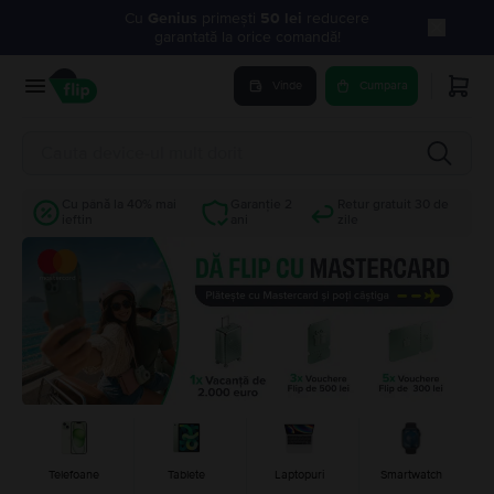
Cu
Genius
primești
50 lei
reducere
garantată la orice comandă!
Vinde
Cumpara
Cu până la 40% mai
Garanție 2
Retur gratuit 30 de
ieftin
ani
zile
Telefoane
Tablete
Laptopuri
Smartwatch