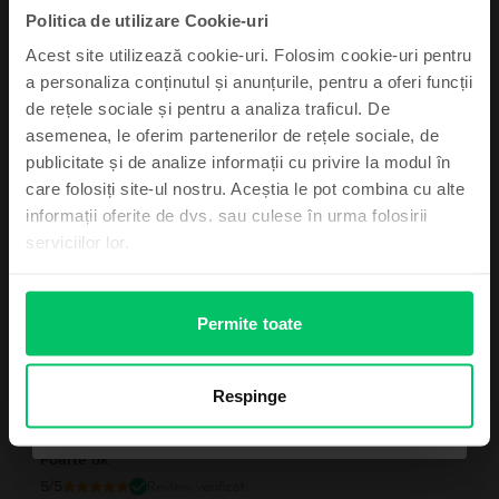
Politica de utilizare Cookie-uri
5
/5
Review verificat
Acest site utilizează cookie-uri. Folosim cookie-uri pentru
Am comandat telefonul de pe flip, este așa ca și în descriere,
a personaliza conținutul și anunțurile, pentru a oferi funcții
nu are nici o zgârietură pe ecran sau carcasă, merge bine,
de rețele sociale și pentru a analiza traficul. De
bateria am cumpărat o de la ei nouă, ține foarte bine, sunt
foarte mulțumit! Recomand!!!!!
asemenea, le oferim partenerilor de rețele sociale, de
Abonează-te și câștigă!
publicitate și de analize informații cu privire la modul în
care folosiți site-ul nostru. Aceștia le pot combina cu alte
Device-ul mult dorit poate fi al tău cu un pic
informații oferite de dvs. sau culese în urma folosirii
de noroc.
serviciilor lor.
Raspuns Flip
Salut! Iti multumim pentru feedback si pentru ca ai ales
platforma noastra. Ne bucuram ca experienta a fost una
Permite toate
pozitiva. ❤️
Mă simt norocos
Ionela Ramona Ciaki
,
07 Aug 2026
Respinge
Apple iPhone 13, Starlight, 256 GB, Bun
Nu, mulțumesc
Foarte ok
5
/5
Review verificat