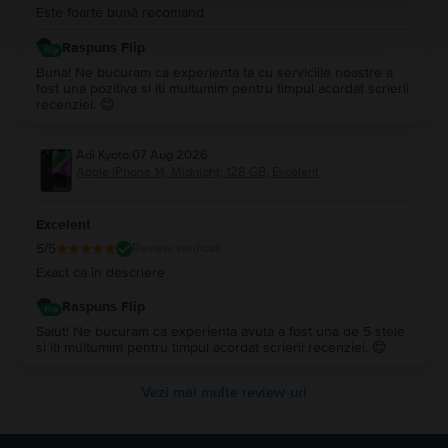
Este foarte bună recomand
Raspuns Flip
Buna! Ne bucuram ca experienta ta cu serviciile noastre a
fost una pozitiva si iti multumim pentru timpul acordat scrierii
recenziei. 😊
Adi Kyoto
,
07 Aug 2026
Apple iPhone 14, Midnight, 128 GB, Excelent
Excelent
5
/5
Review verificat
Exact ca în descriere
Raspuns Flip
Salut! Ne bucuram ca experienta avuta a fost una de 5 stele
si iti multumim pentru timpul acordat scrierii recenziei. 😊
Vezi mai multe review-uri