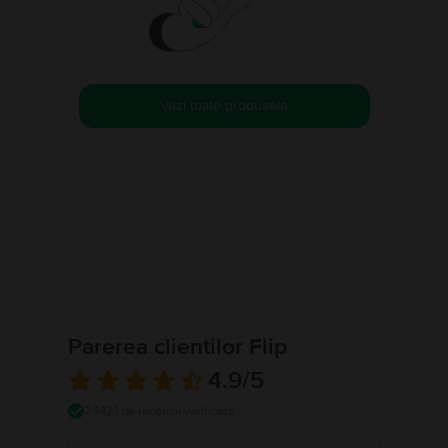
Vezi toate produsele
Parerea clientilor Flip
4.9
/5
24421 de recenzii verificate