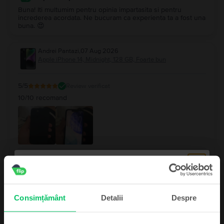
Buna! Iti multumim pentru opinia impartasita si pentru
increderea acordata. Ne bucuram ca experienta ta a fost una
buna. 😍
Andrei Pantazi
,
07 Aug 2026
Apple iPhone 14, Midnight, 128 GB, Foarte bun
5
/5
Review verificat
10/10 recomand
Raspuns Flip
Salut! Iti multumim pentru feedback si pentru ca ai ales
platforma noastra. Ne bucuram ca experienta a fost una
pozitiva. ❤️
Consimțământ
Detalii
Despre
Baltag Alexandru
,
07 Aug 2026
Apple iPhone 16 Plus, Teal, 128 GB, Ca nou