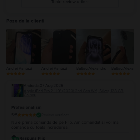
Toate review-urile
5
4
Poze de la clienti
3
2
1
Andrei Pantazi
Andrei Pantazi
Baltag Alexandru
Baltag Alexandr
Andrada
,
07 Aug 2026
Apple iPad Pro 2 11.0" (2020) 2nd Gen Wifi, Silver, 128 GB,
Ca nou
Profesionalism
5
/5
Review verificat
Nu e prima comanda de pe Flip. Am comandat si voi mai
comanda cu toata increderea.
Raspuns Flip