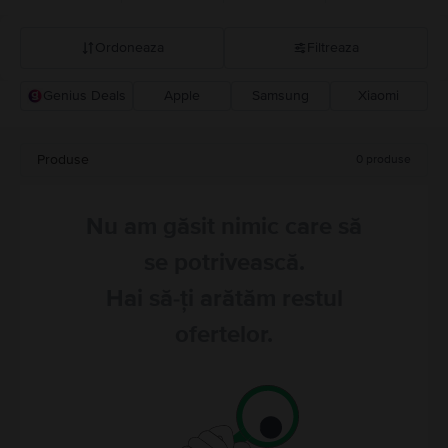
Ordoneaza
Filtreaza
Genius Deals
Apple
Samsung
Xiaomi
Recomandarea Flip
Pret descrescator
Produse
0
produse
Pret crescator
Nu am găsit nimic care să
se potrivească.
Hai să-ți arătăm restul
ofertelor.