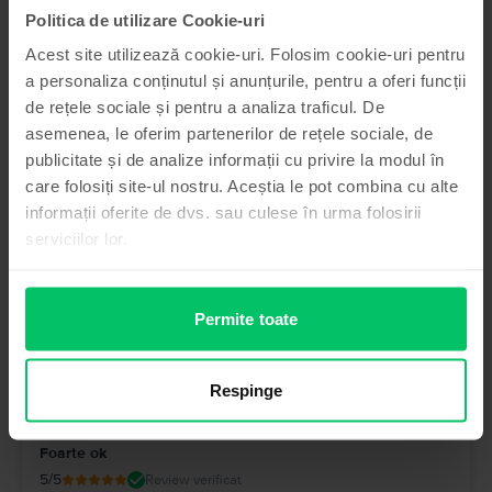
Politica de utilizare Cookie-uri
5
/5
Review verificat
Acest site utilizează cookie-uri. Folosim cookie-uri pentru
Am comandat telefonul de pe flip, este așa ca și în descriere,
a personaliza conținutul și anunțurile, pentru a oferi funcții
nu are nici o zgârietură pe ecran sau carcasă, merge bine,
de rețele sociale și pentru a analiza traficul. De
bateria am cumpărat o de la ei nouă, ține foarte bine, sunt
foarte mulțumit! Recomand!!!!!
asemenea, le oferim partenerilor de rețele sociale, de
publicitate și de analize informații cu privire la modul în
care folosiți site-ul nostru. Aceștia le pot combina cu alte
informații oferite de dvs. sau culese în urma folosirii
serviciilor lor.
Raspuns Flip
Salut! Iti multumim pentru feedback si pentru ca ai ales
platforma noastra. Ne bucuram ca experienta a fost una
Permite toate
pozitiva. ❤️
Ionela Ramona Ciaki
,
07 Aug 2026
Respinge
Apple iPhone 13, Starlight, 256 GB, Bun
Foarte ok
5
/5
Review verificat