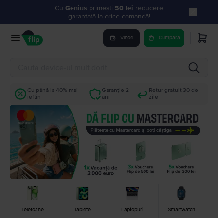
Cu
Genius
primești
50 lei
reducere
garantată la orice comandă!
Vinde
Cumpara
Cu până la 40% mai
Garanție 2
Retur gratuit 30 de
ieftin
ani
zile
Telefoane
Tablete
Laptopuri
Smartwatch