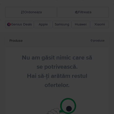
Ordoneaza
Filtreaza
Genius Deals
Apple
Samsung
Huawei
Xiaomi
Recomandarea Flip
Pret descrescator
Produse
0
produse
Pret crescator
Nu am găsit nimic care să
se potrivească.
Hai să-ți arătăm restul
ofertelor.