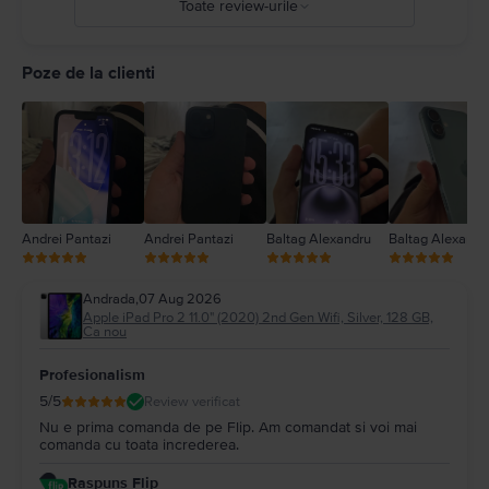
Toate review-urile
5
4
Poze de la clienti
3
2
1
Andrei Pantazi
Andrei Pantazi
Baltag Alexandru
Baltag Alexandr
Andrada
,
07 Aug 2026
Apple iPad Pro 2 11.0" (2020) 2nd Gen Wifi, Silver, 128 GB,
Ca nou
Profesionalism
5
/5
Review verificat
Nu e prima comanda de pe Flip. Am comandat si voi mai
comanda cu toata increderea.
Raspuns Flip