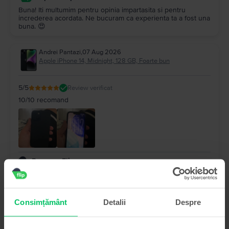
Buna! Iti multumim pentru opinia impartasita si pentru
increderea acordata. Ne bucuram ca experienta ta a fost una
buna. 😍
Andrei Pantazi
,
07 Aug 2026
Apple iPhone 14, Midnight, 128 GB, Foarte bun
5
/5
Review verificat
10/10 recomand
Raspuns Flip
Salut! Iti multumim pentru feedback si pentru ca ai ales
platforma noastra. Ne bucuram ca experienta a fost una
pozitiva. ❤️
Consimțământ
Detalii
Despre
Baltag Alexandru
,
07 Aug 2026
Apple iPhone 16 Plus, Teal, 128 GB, Ca nou