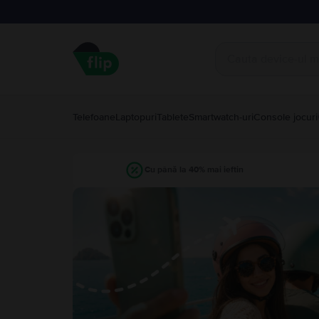
Telefoane
Laptopuri
Tablete
Smartwatch-uri
Console jocuri
Cu până la 40% mai ieftin