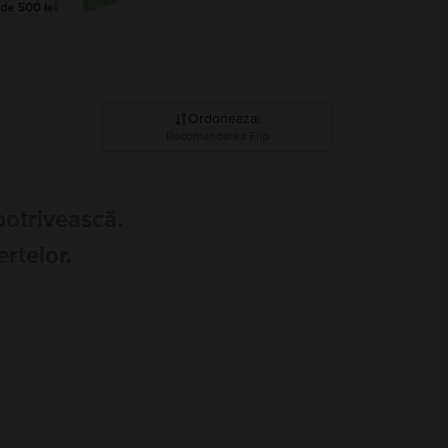
Ordoneaza
:
Recomandarea Flip
Recomandarea Flip
potrivească.
Pret descrescator
ertelor.
Pret crescator