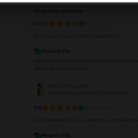
Un produs excelent
5
/5
Review verificat
Din nou un produs conform așteptărilor.
Raspuns Flip
Salut! Ne bucuram ca serviciile noastre au fost p
ales sa ne lasi o recenzie.
Damian
,
05 Aug 2026
Apple iPhone 13 Pro, Gold, 256 GB, Ca nou
5
/5
Review verificat
Lam comandat ca nou si a iesit fix cum mi-am do
Raspuns Flip