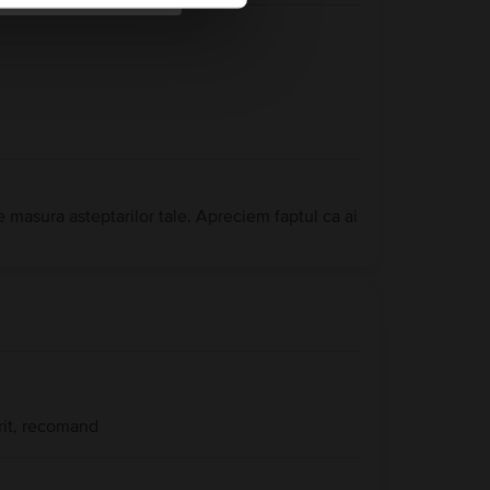
e masura asteptarilor tale. Apreciem faptul ca ai
rit, recomand