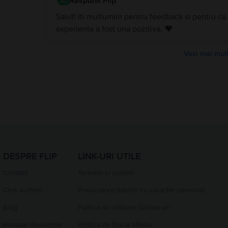
Raspuns Flip
Salut! Iti multumim pentru feedback si pentru ca
experienta a fost una pozitiva. ❤️
Vezi mai mult
DESPRE FLIP
LINK-URI UTILE
Contact
Termeni si conditii
Cine suntem
Prelucrarea datelor cu caracter personal
Blog
Politica de utilizare Cookie-uri
Intrebari frecvente
Politica de Social Media