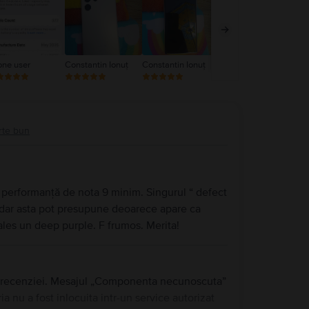
one user
Constantin Ionuț
Constantin Ionuț
Predea Andreea
Pr
rte bun
o performanță de nota 9 minim. Singurul “ defect
ur dar asta pot presupune deoarece apare ca
les un deep purple. F frumos. Merita!
rii recenziei. Mesajul „Componenta necunoscuta”
a nu a fost inlocuita intr-un service autorizat