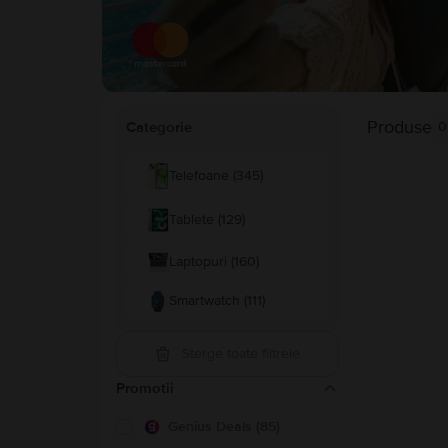
Produse
Categorie
0
Telefoane (345)
Tablete (129)
Laptopuri (160)
Smartwatch (111)
Sterge toate filtrele
Promotii
Genius Deals (85)