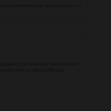
e masura asteptarilor tale. Apreciem faptul ca ai
ții,neștiind cum se prezintă . foarte mulțumit
complet mă duce toată ziua fără grijă .