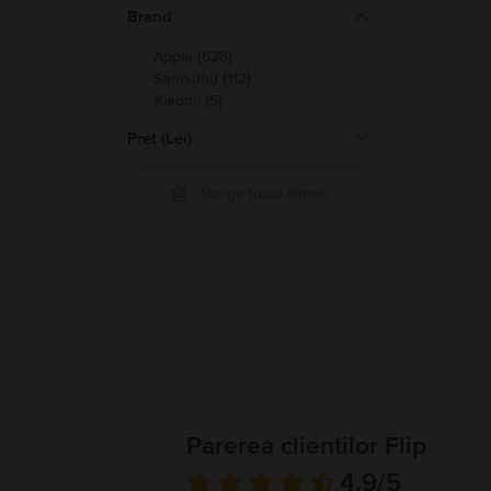
Brand
Apple (628)
Samsung (112)
Xiaomi (5)
Pret (Lei)
Sterge toate filtrele
200-500
(
1
)
500-1000
(
97
)
1000-1500
(
125
)
1500-2000
(
96
)
2000-3000
(
219
)
3000-4000
(
169
)
Peste 4000
(
112
)
Parerea clientilor Flip
4.9
/5