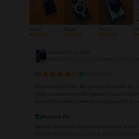
BigLap
BigLap
BigLap
ph
David S
,
06 Aug 2026
Apple iPhone 14 Pro, Deep Purple, 128 GB, Foa
4
/5
Review verificat
Telefonul este f bun. Merge bine ține mult, are 
“ este ca bateria este aftermarket ( nu sunt sig
semn de întrebare in meniul de diagnostic.) Am a
Raspuns Flip
Salut! Iti multumim pentru timpul acordat scrie
afisat de iPhone apare automat atunci cand bateri