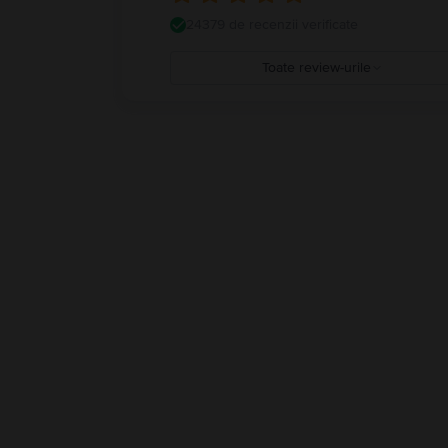
24379 de recenzii verificate
Toate review-urile
5
4
3
2
1