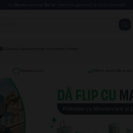
Cu
Genius
primești
50 lei
reducere garantată la orice comandă!
Genius Deals
Intrebari frecvente
Contact
Garanție 2 ani
Retur gratuit 30 de zile