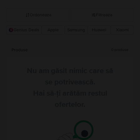
Ordoneaza
Filtreaza
Genius Deals
Apple
Samsung
Huawei
Xiaomi
Recomandarea Flip
Pret descrescator
Produse
0
produse
Pret crescator
Nu am găsit nimic care să
se potrivească.
Hai să-ți arătăm restul
ofertelor.