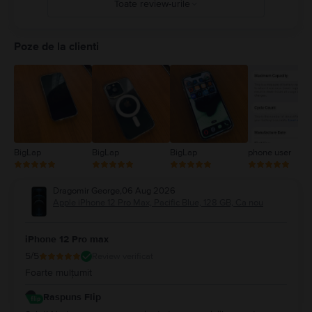
Toate review-urile
5
4
Poze de la clienti
3
2
1
BigLap
BigLap
BigLap
phone user
Dragomir George
,
06 Aug 2026
Apple iPhone 12 Pro Max, Pacific Blue, 128 GB, Ca nou
iPhone 12 Pro max
5
/5
Review verificat
Foarte mulțumit
Raspuns Flip