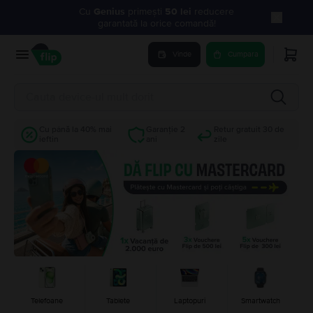
Cu
Genius
primești
50 lei
reducere
garantată la orice comandă!
Vinde
Cumpara
Cu până la 40% mai
Garanție 2
Retur gratuit 30 de
ieftin
ani
zile
Telefoane
Tablete
Laptopuri
Smartwatch