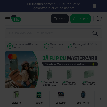
Cu
Genius
primești
50 lei
reducere
garantată la orice comandă!
Vinde
Cumpara
Cu până la 40% mai
Garanție 2
Retur gratuit 30 de
ieftin
ani
zile
Cons
Telefoane
Tablete
Laptopuri
Smartwatch
Jocu