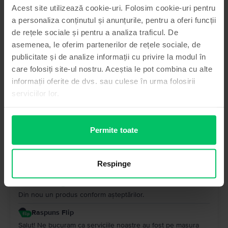
Apple iPhone 11, Black, 128 GB, Excelent
Acest site utilizează cookie-uri. Folosim cookie-uri pentru
a personaliza conținutul și anunțurile, pentru a oferi funcții
Telefon super
de rețele sociale și pentru a analiza traficul. De
5
/5
Review verificat
asemenea, le oferim partenerilor de rețele sociale, de
Telefonul este super cu siguranta voi mai comanda si alte
publicitate și de analize informații cu privire la modul în
telefoane bravo flip
care folosiți site-ul nostru. Aceștia le pot combina cu alte
Raspuns Flip
informații oferite de dvs. sau culese în urma folosirii
serviciilor lor.
Salut! Multumim pentru recenzie si pentru ca ai ales sa
folosesti serviciile noastre. Feedback-ul tau este important
pentru noi.
Permite toate
Bodea Sergiu
,
05 Aug 2026
Apple iPad Air 5 10.9" (2022) 5th Gen Wifi, Space Gray, 64
GB, Ca nou
Respinge
Un produs excelent
5
/5
Review verificat
Din nou un produs conform așteptărilor.
Raspuns Flip
Salut! Ne bucuram ca serviciile noastre au fost pe masura