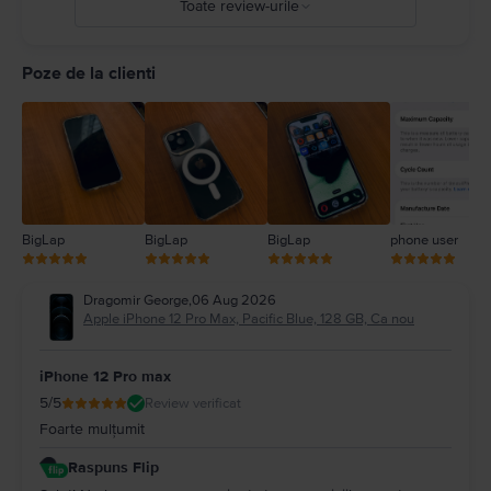
Toate review-urile
5
4
Poze de la clienti
3
2
1
BigLap
BigLap
BigLap
phone user
Dragomir George
,
06 Aug 2026
Apple iPhone 12 Pro Max, Pacific Blue, 128 GB, Ca nou
iPhone 12 Pro max
5
/5
Review verificat
Foarte mulțumit
Raspuns Flip