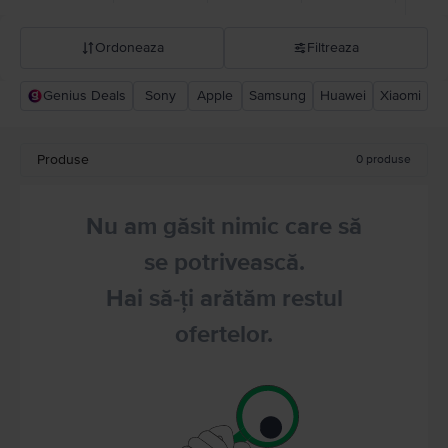
Ordoneaza
Filtreaza
Genius Deals
Sony
Apple
Samsung
Huawei
Xiaomi
Recomandarea Flip
Pret descrescator
Produse
0
produse
Pret crescator
Nu am găsit nimic care să
se potrivească.
Hai să-ți arătăm restul
ofertelor.