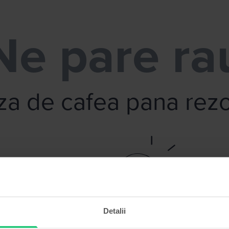
Ne pare ra
uza de cafea pana re
Detalii