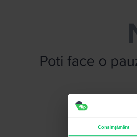
Flip.ro - Vinde-ti telefonul fara efort!
Poti face o pa
Consimțământ