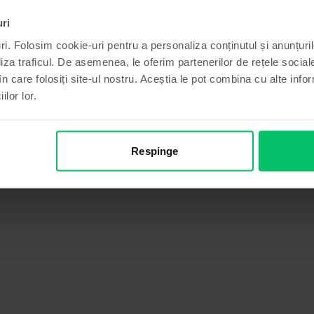
uri
ri. Folosim cookie-uri pentru a personaliza conținutul și anunțurile
liza traficul. De asemenea, le oferim partenerilor de rețele sociale
în care folosiți site-ul nostru. Aceștia le pot combina cu alte info
ilor lor.
Respinge