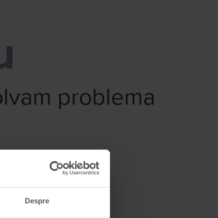
u
zolvam problema
Despre