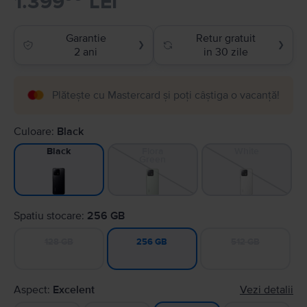
1.399
LEI
Garantie
Retur gratuit
❯
❯
2 ani
in 30 zile
Plătește cu Mastercard și poți câștiga o vacanță!
Culoare:
Black
Flora
White
Black
Green
Spatiu stocare:
256 GB
128 GB
512 GB
256 GB
Aspect:
Excelent
Vezi detalii