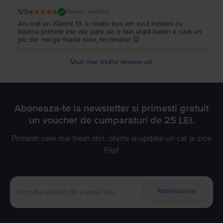
manevreaza. Nu sunt genul de persoana care sa schimbe
5
/5
Review verificat
telefoanele foarte des si da, chiar avem o problema cu
consumerismul si deseurile electronice. Nu este nimic gresit
Am luat un Xiaomi 13, e relativ bun am avut îndoieli cu
in a reutiliza device-urile atata timp cat sunt bune si ai totusi
bateria primele zile dar pare ok, e fain arată beton e uzat un
o garantie. Recomand!
pic dar merge foarte bine, recomand 😉
Vezi mai multe review-uri
Aboneaza-te la newsletter si primesti gratuit
un voucher de cumparaturi de 25 LEI.
Primesti cele mai fresh stiri, oferte si update-uri cat ai zice
Flip!
Aboneaza-te