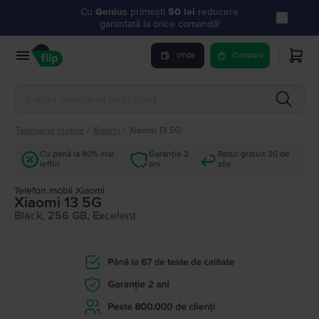
Cu
Genius
primești
50 lei
reducere
garantată la orice comandă!
Vinde
Cumpara
Telefoane mobile
/
Xiaomi
/
Xiaomi 13 5G
Cu până la 40% mai
Garanție 2
Retur gratuit 30 de
ieftin
ani
zile
Telefon mobil Xiaomi
Xiaomi 13 5G
Black, 256 GB, Excelent