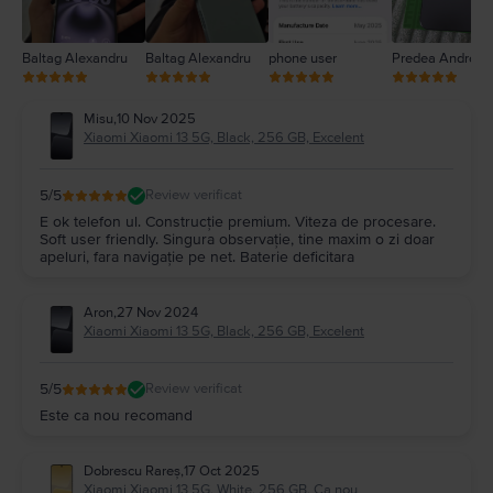
Baltag Alexandru
Baltag Alexandru
phone user
Predea Andreea
Misu
,
10 Nov 2025
Xiaomi Xiaomi 13 5G, Black, 256 GB, Excelent
5
/5
Review verificat
E ok telefon ul. Construcție premium. Viteza de procesare.
Soft user friendly. Singura observație, tine maxim o zi doar
apeluri, fara navigație pe net. Baterie deficitara
Aron
,
27 Nov 2024
Xiaomi Xiaomi 13 5G, Black, 256 GB, Excelent
5
/5
Review verificat
Este ca nou recomand
Dobrescu Rareș
,
17 Oct 2025
Xiaomi Xiaomi 13 5G, White, 256 GB, Ca nou