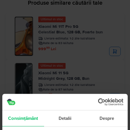
Produse similare căutării tale
Ultimul în stoc
Xiaomi Mi 11T Pro 5G
Celestial Blue, 128 GB, Foarte bun
Livrare estimata:
1-2 zile lucratoare
Rate de la 83 lei/luna
99
999
Lei
Ultimul în stoc
Xiaomi Mi 11 5G
Midnight Gray, 128 GB, Bun
Livrare estimata:
1-2 zile lucratoare
Rate de la 87 lei/luna
99
1.039
Lei
Consimțământ
Detalii
Despre