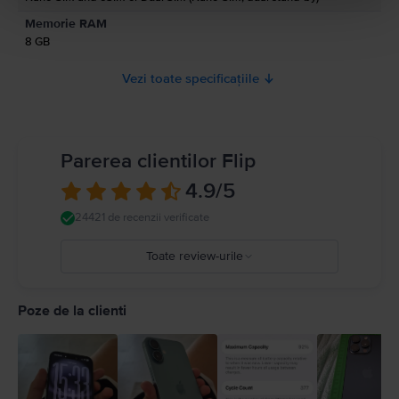
Memorie RAM
8 GB
Vezi toate specificațiile
Parerea clientilor Flip
4.9
/5
24421 de recenzii verificate
Toate review-urile
5
4
Poze de la clienti
3
2
1