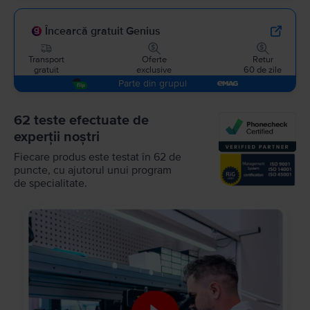
Încearcă gratuit Genius
Transport
Oferte
Retur
gratuit
exclusive
60 de zile
Parte din grupul
62 teste efectuate de
experții noștri
Fiecare produs este testat în 62 de
puncte, cu ajutorul unui program
de specialitate.