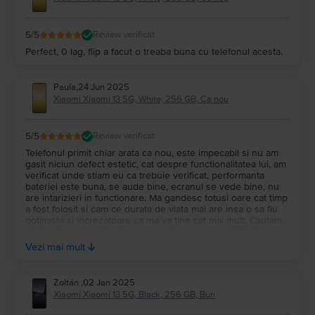
5
/5
Review verificat
Perfect, 0 lag, flip a facut o treaba buna cu telefonul acesta.
Paula
,
24 Jun 2025
Xiaomi Xiaomi 13 5G, White, 256 GB, Ca nou
5
/5
Review verificat
Telefonul primit chiar arata ca nou, este impecabil si nu am
gasit niciun defect estetic, cat despre functionalitatea lui, am
verificat unde stiam eu ca trebuie verificat, performanta
bateriei este buna, se aude bine, ecranul se vede bine, nu
are intarizieri in functionare. Ma gandesc totusi oare cat timp
a fost folosit si cam ce durata de viata mai are insa o sa fiu
optimista si increzatoare ca ma va tine cat mai mult. Cautam
un telefon cu un display mai mic si cu o camera foto buna si
l-am gasit. Sunt convinsa ca cei de la flip sunt profi si fac
Vezi mai mult
toate verificarile necesare, aveam de gand sa il achizitionez
resigilat de pe emag, la un pret ceva mai mare insa fara sa ii
cunosc starea estetica sau de functionalitate, luandu-l de aici
Zoltán
,
02 Jan 2025
am fost convinsa ca a trecut printr-o serie de verificari si
Xiaomi Xiaomi 13 5G, Black, 256 GB, Bun
pretul a fost si mai bun. Ambalajul a venit foarte putin
deteriorat insa asta tine de curier si de modul in care il