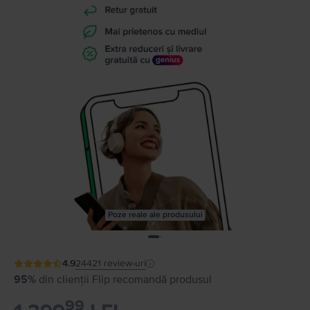
Poze reale ale produsului
4.9
24421
review-uri
95%
din clienții Flip recomandă produsul
99