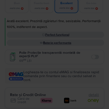
Bun
Foarte bun
Ca nou
Excelent
Alertă stoc
Alertă stoc
Alertă stoc
Alertă stoc
Arată excelent. Prezintă zgârieturi fine, sesizabile. Performanță
100%, indiferent de aspect.
Perfect funcțional
Baterie performanta
Folie Protecție transparentă montată de
experții FLIP
Enable
99
69
LEI
Logheaza-te cu contul eMAG si finalizeaza rapid
comanda prin finantare sau cu cardul salvat in
cont.
Rate și Credit Online
detalii
Card de
credit