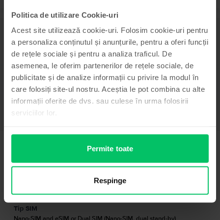
Politica de utilizare Cookie-uri
Acest site utilizează cookie-uri. Folosim cookie-uri pentru
Descriere
a personaliza conținutul și anunțurile, pentru a oferi funcții
Telefon mobil Xiaomi Xiaomi 13 5G, Black, 256 GB, Excelent
de rețele sociale și pentru a analiza traficul. De
-
asemenea, le oferim partenerilor de rețele sociale, de
Vezi mai mult
publicitate și de analize informații cu privire la modul în
Informatii conformitate produs
care folosiți site-ul nostru. Aceștia le pot combina cu alte
informații oferite de dvs. sau culese în urma folosirii
Informatii siguranta produs
serviciilor lor.
Specificații
Brand
Informatii producator
Xiaomi
Permite toate
Model
Informatii persoana responsabila
Xiaomi 13 5G
Respinge
Culoare
Informatii siguranta produs
Black
Informatii privind avertismentele de siguranta cu privire la produs.
Tip SIM
Momentan, informatiile despre siguranta produsului nu sunt disponibile.
Nano-SIM and eSIM or Dual SIM (Nano-SIM, dual stand-by)