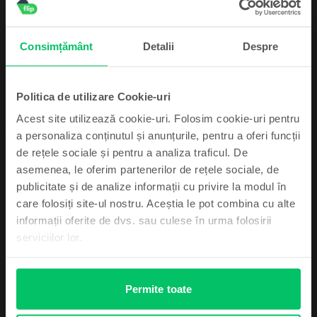
Livrare estimata:
Poimaine
Rate de la 87 lei/luna
99
1.039
Lei
Consimțământ
Detalii
Despre
Politica de utilizare Cookie-uri
Acest site utilizează cookie-uri. Folosim cookie-uri pentru
a personaliza conținutul și anunțurile, pentru a oferi funcții
de rețele sociale și pentru a analiza traficul. De
Descriere
asemenea, le oferim partenerilor de rețele sociale, de
Telefon mobil Xiaomi Xiaomi 12T 5G Dual Sim, Black, 128 GB, Bun
Abonează-te și câștigă!
publicitate și de analize informații cu privire la modul în
-
care folosiți site-ul nostru. Aceștia le pot combina cu alte
Vezi mai mult
Device-ul mult dorit poate fi al tău cu un pic
informații oferite de dvs. sau culese în urma folosirii
de noroc.
serviciilor lor.
Informatii conformitate produs
Informatii siguranta produs
Specificații
Permite toate
Brand
Informatii producator