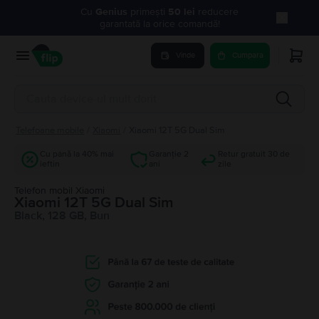
Cu
Genius
primești
50 lei
reducere
garantată la orice comandă!
Vinde
Cumpara
Telefoane mobile
/
Xiaomi
/
Xiaomi 12T 5G Dual Sim
Cu până la 40% mai
Garanție 2
Retur gratuit 30 de
ieftin
ani
zile
Telefon mobil Xiaomi
Xiaomi 12T 5G Dual Sim
Black, 128 GB, Bun