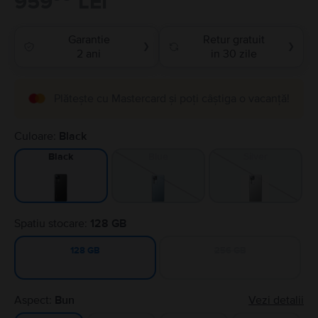
959
LEI
Garantie
Retur gratuit
❯
❯
2 ani
in 30 zile
Plătește cu Mastercard și poți câștiga o vacanță!
Culoare:
Black
Blue
Silver
Black
Spatiu stocare:
128 GB
256 GB
128 GB
Aspect:
Bun
Vezi detalii