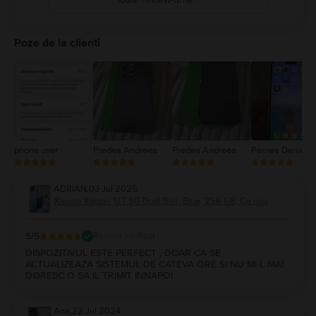
5
4
Poze de la clienti
3
2
1
phone user
Predea Andreea
Predea Andreea
Pernea Daniel
ADRIAN
,
03 Jul 2025
Xiaomi Xiaomi 12T 5G Dual Sim, Blue, 256 GB, Ca nou
5
/5
Review verificat
DISPOZITIVUL ESTE PERFECT , DOAR CA SE
ACTUALIZEAZA SISTEMUL DE CATEVA ORE SI NU MI-L MAI
DORESC O SA IL TRIMIT INNAPOI
Ana
,
22 Jul 2024