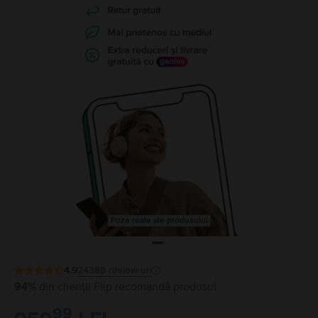
Poze reale ale produsului
4.9
24388
review-uri
94%
din clienții Flip recomandă produsul
99