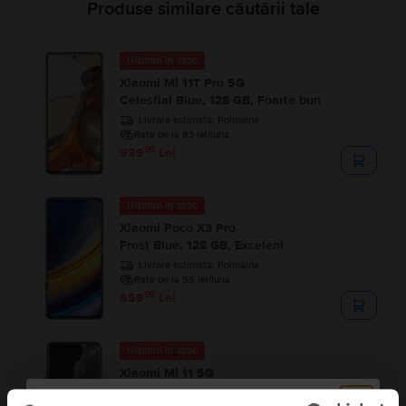
Produse similare căutării tale
Ultimul în stoc
Xiaomi Mi 11T Pro 5G
Celestial Blue, 128 GB, Foarte bun
Livrare estimata:
Poimaine
Rate de la 83 lei/luna
99
999
Lei
Ultimul în stoc
Xiaomi Poco X3 Pro
Frost Blue, 128 GB, Excelent
Livrare estimata:
Poimaine
Rate de la 55 lei/luna
99
659
Lei
Ultimul în stoc
Xiaomi Mi 11 5G
Midnight Gray, 128 GB, Bun