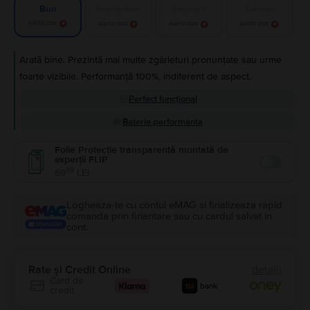
Foarte bun
Excelent
Ca nou
Bun
Alertă stoc
Alertă stoc
Alertă stoc
Alertă stoc
Arată bine. Prezintă mai multe zgârieturi pronunțate sau urme
foarte vizibile. Performanță 100%, indiferent de aspect.
Perfect funcțional
Baterie performanta
Folie Protecție transparentă montată de
experții FLIP
Enable
99
69
LEI
Logheaza-te cu contul eMAG si finalizeaza rapid
comanda prin finantare sau cu cardul salvat in
cont.
Rate și Credit Online
detalii
Card de
credit