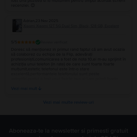
fost una pozitiva si iti multumim pentru timpul acordat scrierii
recenziei. 😊
Adrian
,
23 Nov 2025
Xiaomi Xiaomi 12T 5G Dual Sim, Black, 128 GB, Excelent
5
/5
Review verificat
Doresc să menționez in primul rand faptul că am avut ocazia
să colaborez cu echipa de la Flip, adevărați
profesioniști,comunicarea a fost de nota 10,ei m-au sprijinit în
achiziția unui telefon (in rate) de care sunt foarte foarte
mulțumit,estetic telefonul este într-o stare
excelentă,performantele telefonului sunt peste
așteptări,prețul a fost unul foarte bun și l-am primit foarte
bine împachetat într-o cutie profi de la Flip. Recomand cu
Vezi mai mult
toată încrederea Flip.ro Vă mulțumesc.
Vezi mai multe review-uri
Aboneaza-te la newsletter si primesti gratuit