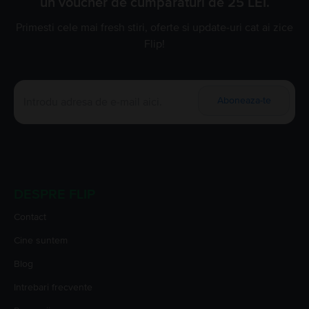
un voucher de cumparaturi de 25 LEI.
Primesti cele mai fresh stiri, oferte si update-uri cat ai zice
Flip!
Aboneaza-te
DESPRE FLIP
Contact
Cine suntem
Blog
Intrebari frecvente