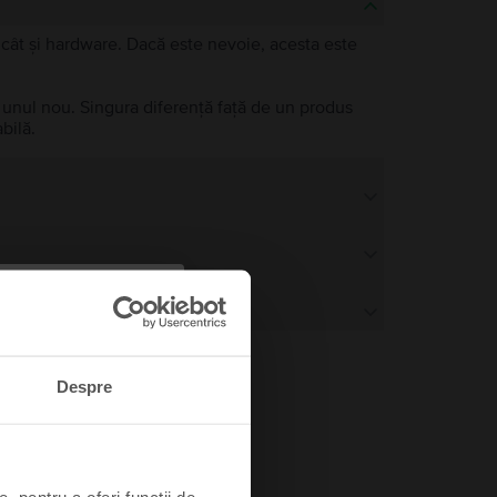
e, cât și hardware. Dacă este nevoie, acesta este
a unul nou. Singura diferență față de un produs
bilă.
Despre
, pentru a oferi funcții de