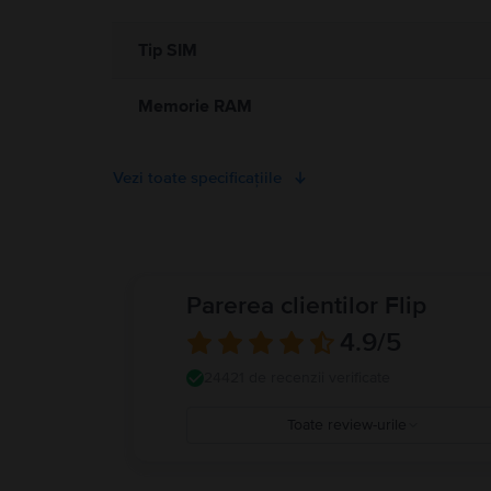
Tip SIM
Memorie RAM
Vezi toate specificațiile
Parerea clientilor Flip
4.9
/5
24421 de recenzii verificate
Toate review-urile
5
4