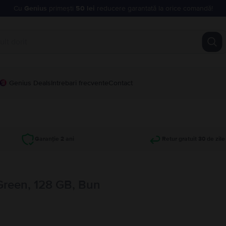
Cu
Genius
primești
50 lei
reducere garantată la orice comandă!
Genius Deals
Intrebari frecvente
Contact
Garanție 2 ani
Retur gratuit 30 de zile
Green, 128 GB, Bun