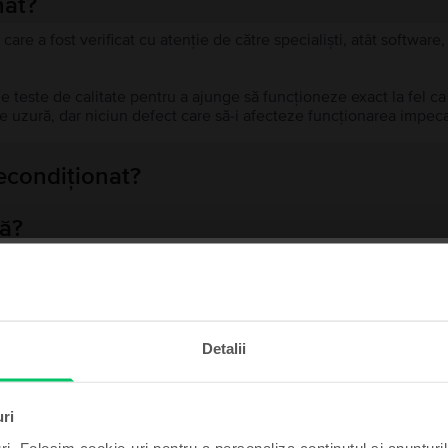
nat?
 care a fost verificat cu atenție de către specialiști, atât softwar
de teste de calitate pentru a ajunge să funcționeze exact la fel c
 uzură, dar niciun defect care să-i afecteze funcționarea impeca
recondiționat?
ă?
ului?
te și câștigă!
Detalii
t poate fi al tău cu un pic
Produse similare căutării tale
de noroc.
uri
ri. Folosim cookie-uri pentru a personaliza conținutul și anunțurile