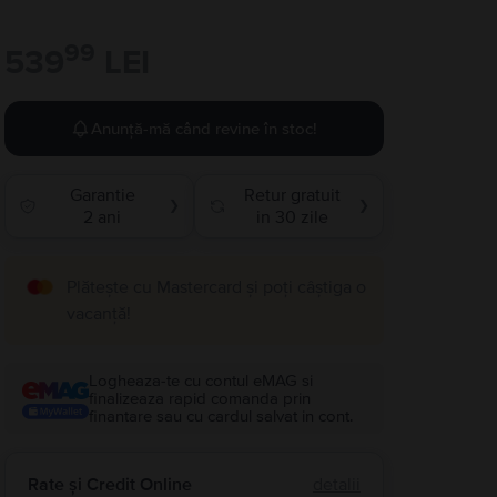
99
539
LEI
Anunță-mă când revine în stoc!
Garantie
Retur gratuit
❯
❯
2 ani
in 30 zile
Plătește cu Mastercard și poți câștiga o
vacanță!
Logheaza-te cu contul eMAG si
finalizeaza rapid comanda prin
finantare sau cu cardul salvat in cont.
Rate și Credit Online
detalii