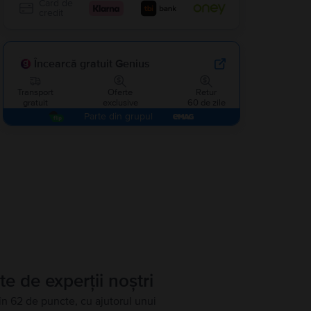
Card de
credit
Încearcă gratuit Genius
Transport
Oferte
Retur
gratuit
exclusive
60 de zile
Parte din grupul
te de experții noștri
în 62 de puncte, cu ajutorul unui