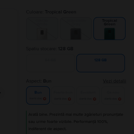
Culoare:
Tropical Green
Glacier
Interstellar
Tropical
White
Gray
Green
Spatiu stocare:
128 GB
64 GB
128 GB
Aspect:
Bun
Vezi detalii
Foarte bun
Excelent
Ca nou
Bun
Alertă stoc
Alertă stoc
Alertă stoc
Alertă stoc
Arată bine. Prezintă mai multe zgârieturi pronunțate
sau urme foarte vizibile. Performanță 100%,
indiferent de aspect.