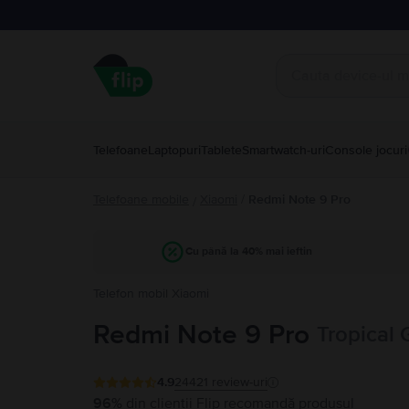
Telefoane
Laptopuri
Tablete
Smartwatch-uri
Console jocuri
Telefoane mobile
Xiaomi
/
Redmi Note 9 Pro
/
Cu până la 40% mai ieftin
Telefon mobil Xiaomi
Redmi Note 9 Pro
Tropical 
4.9
24421
review-uri
96%
din clienții Flip recomandă produsul