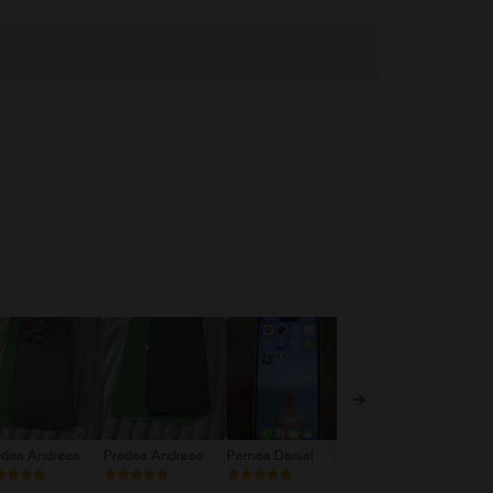
edea Andreea
Predea Andreea
Pernea Daniel
Daniela Toader
Ghi