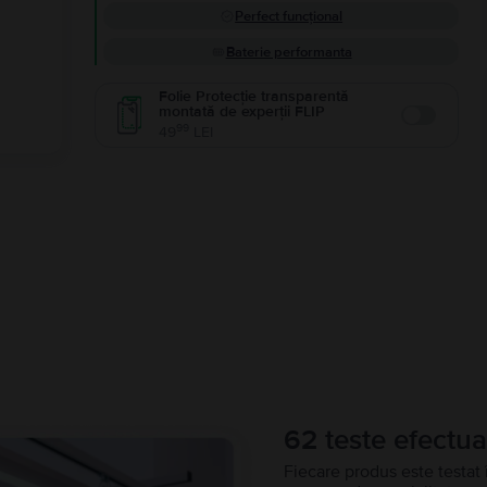
Perfect funcțional
Baterie performanta
Folie Protecție transparentă
montată de experții FLIP
Enable
99
49
LEI
62 teste efectua
Fiecare produs este testat 