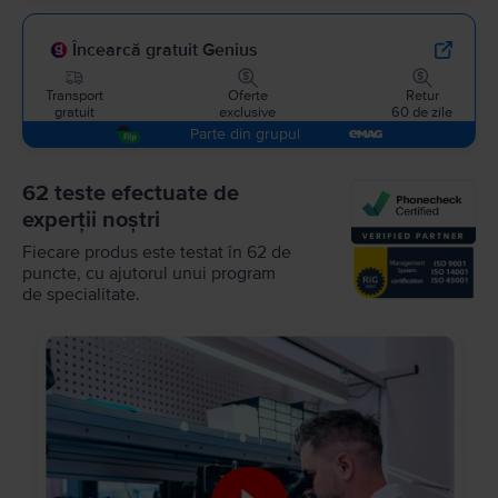
Încearcă gratuit Genius
Transport
Oferte
Retur
gratuit
exclusive
60 de zile
Parte din grupul
62 teste efectuate de
experții noștri
Fiecare produs este testat în 62 de
puncte, cu ajutorul unui program
de specialitate.