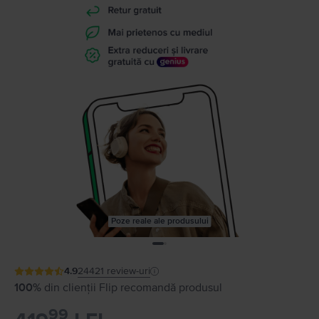
Poze reale ale produsului
4.9
24421
review-uri
100%
din clienții Flip recomandă produsul
99