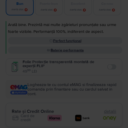
Foarte bun
Excelent
Ca nou
Bun
Alertă stoc
Alertă stoc
Alertă stoc
Alertă stoc
Arată bine. Prezintă mai multe zgârieturi pronunțate sau urme
foarte vizibile. Performanță 100%, indiferent de aspect.
Perfect funcțional
Baterie performanta
Folie Protecție transparentă montată de
experții FLIP
Enable
99
49
LEI
Logheaza-te cu contul eMAG si finalizeaza rapid
comanda prin finantare sau cu cardul salvat in
cont.
Rate și Credit Online
detalii
Card de
credit