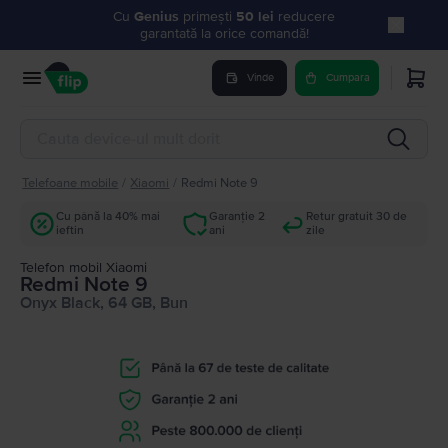
Cu
Genius
primești
50 lei
reducere
garantată la orice comandă!
Vinde
Cumpara
Telefoane mobile
/
Xiaomi
/
Redmi Note 9
Cu până la 40% mai
Garanție 2
Retur gratuit 30 de
ieftin
ani
zile
Telefon mobil Xiaomi
Redmi Note 9
Onyx Black, 64 GB, Bun