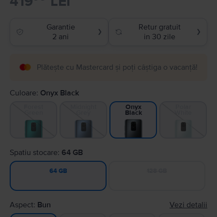
419
LEI
Garantie
Retur gratuit
❯
❯
2 ani
in 30 zile
Plătește cu Mastercard și poți câștiga o vacanță!
Culoare:
Onyx Black
Forest
Midnight
Polar
Onyx
Green
Grey
White
Black
Spatiu stocare:
64 GB
128 GB
64 GB
Aspect:
Bun
Vezi detalii