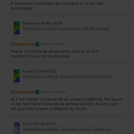
F multumita,3 telefoane am cumparat si nu am fost
dezamagita!
Barna Ana
,
10 Nov 2024
Xiaomi Redmi Note 9, Forest Green, 64 GB, Excelent
5
/5
Review verificat
Foarte multumita de produs.Nou nout la un pret
excelent.Tinet o tot asa.Bravooo
Lucian
,
12 Feb 2022
Xiaomi Redmi Note 9, Midnight Grey, 64 GB, Excelent
5
/5
Review verificat
Al 2 lea telefon cumparat de pe aceasta platforma. Pot spune
ca am fost foarte multumit de ambele achizitii. Foarte rapid
din punct de vedere al timpului de livrare.
Ionuț
,
26 Sep 2023
Xiaomi Redmi Note 9, Onyx Black, 64 GB, Foarte bun