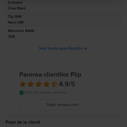
Culoare
Informatii siguranta produs
Onyx Black
Informatii privind avertismentele de siguranta cu privire la produs.
Tip SIM
Momentan, informatiile despre siguranta produsului nu sunt disponibile.
Nano SIM
Memorie RAM
3GB
Vezi toate specificațiile
Parerea clientilor Flip
4.9
/5
24421 de recenzii verificate
Toate review-urile
5
4
Poze de la clienti
3