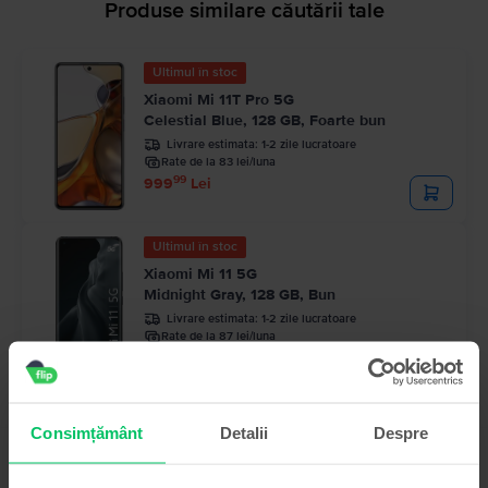
Produse similare căutării tale
Ultimul în stoc
Xiaomi Mi 11T Pro 5G
Celestial Blue, 128 GB, Foarte bun
Livrare estimata:
1-2 zile lucratoare
Rate de la 83 lei/luna
99
999
Lei
Ultimul în stoc
Xiaomi Mi 11 5G
Midnight Gray, 128 GB, Bun
Livrare estimata:
1-2 zile lucratoare
Rate de la 87 lei/luna
99
1.039
Lei
Consimțământ
Detalii
Despre