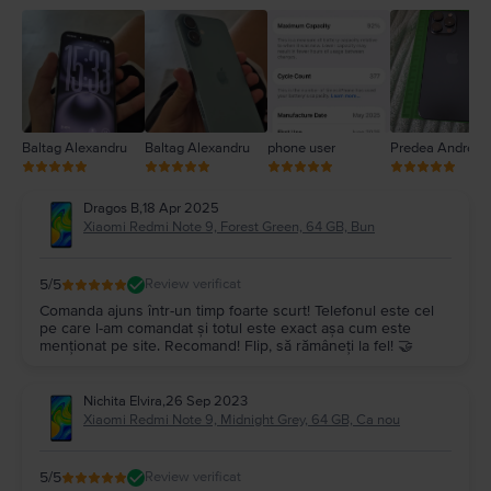
2
1
Baltag Alexandru
Baltag Alexandru
phone user
Predea Andreea
Dragos B
,
18 Apr 2025
Xiaomi Redmi Note 9, Forest Green, 64 GB, Bun
5
/5
Review verificat
Comanda ajuns într-un timp foarte scurt! Telefonul este cel
pe care l-am comandat și totul este exact așa cum este
menționat pe site. Recomand! Flip, să rămâneți la fel! 🤝
Nichita Elvira
,
26 Sep 2023
Xiaomi Redmi Note 9, Midnight Grey, 64 GB, Ca nou
5
/5
Review verificat