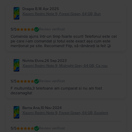
Dragos B
,
18 Apr 2025
Xiaomi Redmi Note 9, Forest Green, 64 GB, Bun
5
/5
Review verificat
Comanda ajuns într-un timp foarte scurt! Telefonul este cel
pe care l-am comandat și totul este exact așa cum este
menționat pe site. Recomand! Flip, să rămâneți la fel! 🤝
Nichita Elvira
,
26 Sep 2023
Xiaomi Redmi Note 9, Midnight Grey, 64 GB, Ca nou
5
/5
Review verificat
F multumita,3 telefoane am cumparat si nu am fost
dezamagita!
Barna Ana
,
10 Nov 2024
Xiaomi Redmi Note 9, Forest Green, 64 GB, Excelent
5
/5
Review verificat