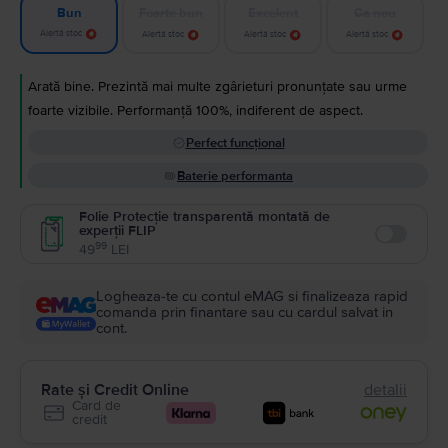
Foarte bun
Excelent
Ca nou
Bun
Alertă stoc
Alertă stoc
Alertă stoc
Alertă stoc
Arată bine. Prezintă mai multe zgârieturi pronunțate sau urme
foarte vizibile. Performanță 100%, indiferent de aspect.
Perfect funcțional
Baterie performanta
Folie Protecție transparentă montată de
experții FLIP
Enable
99
49
LEI
Logheaza-te cu contul eMAG si finalizeaza rapid
comanda prin finantare sau cu cardul salvat in
cont.
Rate și Credit Online
detalii
Card de
credit