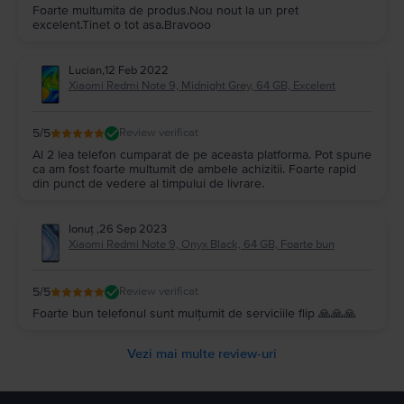
Foarte multumita de produs.Nou nout la un pret
excelent.Tinet o tot asa.Bravooo
Lucian
,
12 Feb 2022
Xiaomi Redmi Note 9, Midnight Grey, 64 GB, Excelent
5
/5
Review verificat
Al 2 lea telefon cumparat de pe aceasta platforma. Pot spune
ca am fost foarte multumit de ambele achizitii. Foarte rapid
din punct de vedere al timpului de livrare.
Ionuț
,
26 Sep 2023
Xiaomi Redmi Note 9, Onyx Black, 64 GB, Foarte bun
5
/5
Review verificat
Foarte bun telefonul sunt mulțumit de serviciile flip 🙏🙏🙏
Vezi mai multe review-uri