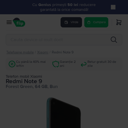
Cu
Genius
primești
50 lei
reducere
garantată la orice comandă!
Vinde
Cumpara
Telefoane mobile
/
Xiaomi
/
Redmi Note 9
Cu până la 40% mai
Garanție 2
Retur gratuit 30 de
ieftin
ani
zile
Telefon mobil Xiaomi
Redmi Note 9
Forest Green, 64 GB, Bun