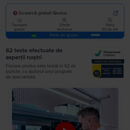
Încearcă gratuit Genius
Transport
Oferte
Retur
gratuit
exclusive
60 de zile
Parte din grupul
62 teste efectuate de
experții noștri
Fiecare produs este testat în 62 de
puncte, cu ajutorul unui program
de specialitate.