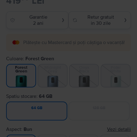
419
LEI
Garantie
Retur gratuit
❯
❯
2 ani
in 30 zile
Plătește cu Mastercard și poți câștiga o vacanță!
Culoare:
Forest Green
Midnight
Onyx
Polar
Forest
Grey
Black
White
Green
Spatiu stocare:
64 GB
128 GB
64 GB
Aspect:
Bun
Vezi detalii