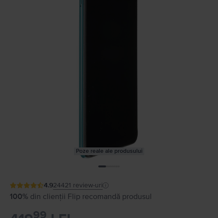
Poze reale ale produsului
4.9
24421
review-uri
100%
din clienții Flip recomandă produsul
99