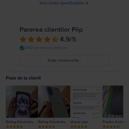
Vezi toate specificațiile
Parerea clientilor Flip
4.9
/5
24421 de recenzii verificate
Toate review-urile
5
4
Poze de la clienti
3
2
1
Baltag Alexandru
Baltag Alexandru
phone user
Predea Andreea