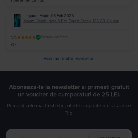
Foarte multumita!
Lingurari Marin
,
03 Feb 2025
Xiaomi Redmi Note 8 Pro, Forest Green, 128 GB, Ca nou
5
/5
Review verificat
Ok
Vezi mai multe review-uri
Aboneaza-te la newsletter si primesti gratuit
un voucher de cumparaturi de 25 LEI.
Primesti cele mai fresh stiri, oferte si update-uri cat ai zice
Flip!