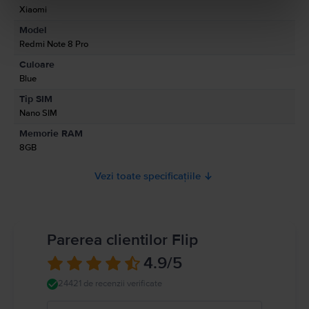
Xiaomi
Model
Informatii persoana responsabila
Redmi Note 8 Pro
Culoare
Informatii siguranta produs
Blue
Informatii privind avertismentele de siguranta cu privire la produs.
Tip SIM
Momentan, informatiile despre siguranta produsului nu sunt disponibile.
Nano SIM
Memorie RAM
8GB
Vezi toate specificațiile
Parerea clientilor Flip
4.9
/5
24421 de recenzii verificate