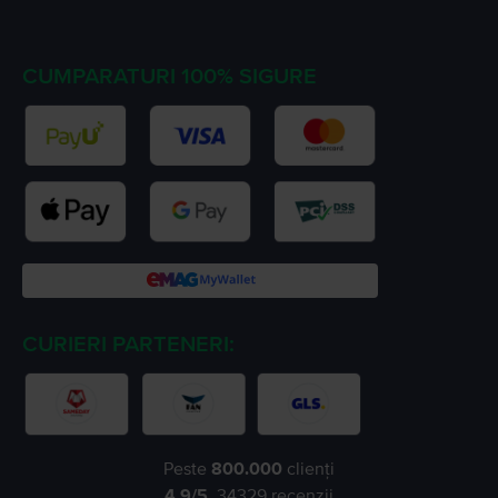
CUMPARATURI 100% SIGURE
CURIERI PARTENERI:
Peste
800.000
clienți
4.9
/5,
34329
recenzii