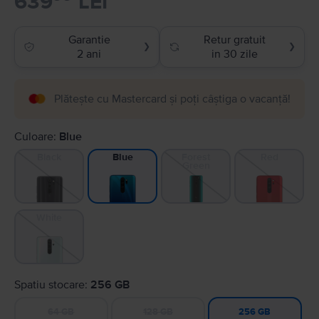
639
LEI
Garantie
Retur gratuit
❯
❯
2 ani
in 30 zile
Plătește cu Mastercard și poți câștiga o vacanță!
Culoare:
Blue
Black
Forest
Red
Blue
Green
White
Spatiu stocare:
256 GB
64 GB
128 GB
256 GB