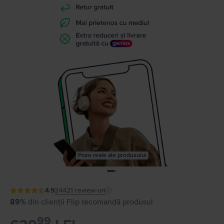
Poze reale ale produsului
4.9
24421
review-uri
89%
din clienții Flip recomandă produsul
99