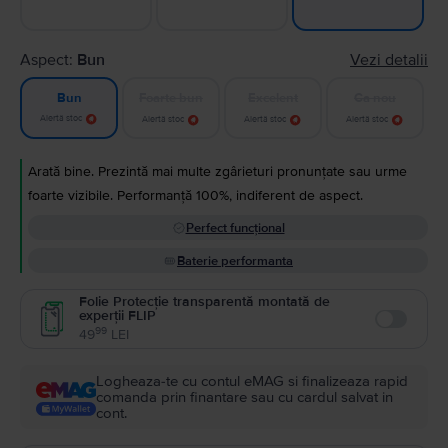
Aspect:
Bun
Vezi detalii
Foarte bun
Excelent
Ca nou
Bun
Alertă stoc
Alertă stoc
Alertă stoc
Alertă stoc
Arată bine. Prezintă mai multe zgârieturi pronunțate sau urme
foarte vizibile. Performanță 100%, indiferent de aspect.
Perfect funcțional
Baterie performanta
Folie Protecție transparentă montată de
experții FLIP
Enable
99
49
LEI
Logheaza-te cu contul eMAG si finalizeaza rapid
comanda prin finantare sau cu cardul salvat in
cont.