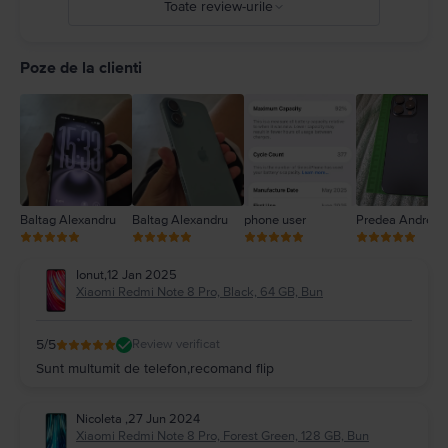
Toate review-urile
5
4
Poze de la clienti
3
2
1
Baltag Alexandru
Baltag Alexandru
phone user
Predea Andreea
Ionut
,
12 Jan 2025
Xiaomi Redmi Note 8 Pro, Black, 64 GB, Bun
5
/5
Review verificat
Sunt multumit de telefon,recomand flip
Nicoleta
,
27 Jun 2024
Xiaomi Redmi Note 8 Pro, Forest Green, 128 GB, Bun