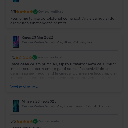
5
/5
Review verificat
Foarte mulțumită de telefonul comandat! Arata ca nou și de-
asemenea funcționează perfect .
Rareș
,
23 Mar 2022
Xiaomi Redmi Note 8 Pro, Blue, 256 GB, Bun
1
/5
Review verificat
Daca ceea ce am primit eu, flip.ro il catalogheaza ca si “bun”
imi cer scuze dar n-am de gand sa mai fac achizitii de la
dansii sau sa-i recomand la cineva. Livrarea s-a facut rapid si
in conditii bune dar ecranul telefonul se prezenta intr-un
mod extrem de slab. Zgarieturi majore pe o buna suprafata
Vezi mai mult
din sticla display-ului
Mihaela
,
23 Feb 2025
Xiaomi Redmi Note 8 Pro, Forest Green, 128 GB, Ca nou
5
/5
Review verificat