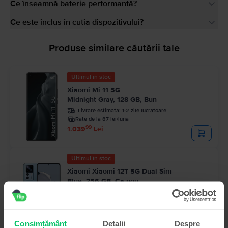
Ce înseamnă baterie performantă?
Ce este inclus în cutia dispozitivului?
Produse similare căutării tale
Ultimul în stoc
Xiaomi Mi 11 5G
Midnight Gray, 128 GB, Bun
Livrare estimata:
1-2 zile lucratoare
Rate de la 87 lei/luna
99
1.039
Lei
Ultimul în stoc
Xiaomi Xiaomi 12T 5G Dual Sim
Blue, 256 GB, Ca nou
Livrare estimata:
1-2 zile lucratoare
Rate de la 120 lei/luna
99
1.439
Lei
Consimțământ
Detalii
Despre