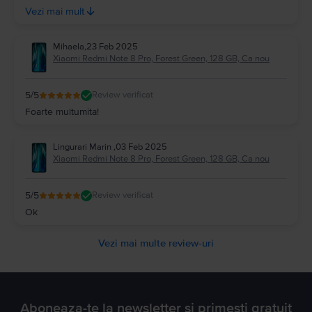
mod extrem de slab. Zgarieturi majore pe o buna suprafata
Vezi mai mult
din sticla display-ului
Mihaela
,
23 Feb 2025
Xiaomi Redmi Note 8 Pro, Forest Green, 128 GB, Ca nou
5
/5
Review verificat
Foarte multumita!
Lingurari Marin
,
03 Feb 2025
Xiaomi Redmi Note 8 Pro, Forest Green, 128 GB, Ca nou
5
/5
Review verificat
Ok
Vezi mai multe review-uri
Aboneaza-te la newsletter si primesti gratuit