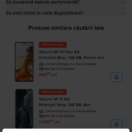
Ce înseamnă baterie performantă?
Ce este inclus în cutia dispozitivului?
Produse similare căutării tale
Ultimul în stoc
Xiaomi Mi 11T Pro 5G
Celestial Blue, 128 GB, Foarte bun
Livrare estimata:
1-2 zile lucratoare
Rate de la 83 lei/luna
99
999
Lei
Ultimul în stoc
Xiaomi Mi 11 5G
Midnight Gray, 128 GB, Bun
Livrare estimata:
1-2 zile lucratoare
Rate de la 87 lei/luna
99
1.039
Lei