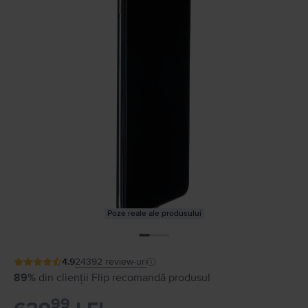
Poze reale ale produsului
4.9
24392
review-uri
89%
din clienții Flip recomandă produsul
99