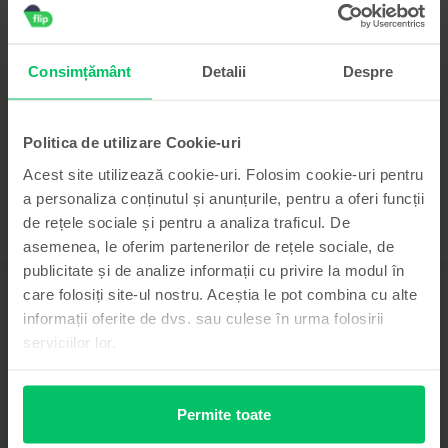
Ultimul în stoc
Xiaomi Xiaomi 12T 5G Dual Sim
Blue, 256 GB, Ca nou
Consimțământ
Detalii
Despre
Livrare estimata:
1-2 zile lucratoare
Rate de la 120 lei/luna
99
1.439
Lei
Politica de utilizare Cookie-uri
Acest site utilizează cookie-uri. Folosim cookie-uri pentru
a personaliza conținutul și anunțurile, pentru a oferi funcții
de rețele sociale și pentru a analiza traficul. De
asemenea, le oferim partenerilor de rețele sociale, de
publicitate și de analize informații cu privire la modul în
care folosiți site-ul nostru. Aceștia le pot combina cu alte
Descriere
informații oferite de dvs. sau culese în urma folosirii
Telefon mobil Xiaomi Redmi Note 8 Pro, Black, 256 GB, Bun
serviciilor lor.
Vrei sa cumperi un Xiaomi Redmi Note 8 Pro, dar nu stii de unde sa-l iei la
un pret mai mic? Comanda-l de pe Flip.ro! Acest telefon de la Xiaomi vine
echipat cu un display IPS LCD HDR de 6,53 inch, cu o rezolutie de 1080 x
Permite toate
2340 pixeli. Vei putea alege dintre trei variante de stocare interna. Mai
exact, vei putea comanda un Xiaomi Redmi Note 8 Pro cu 64GB si 4GB