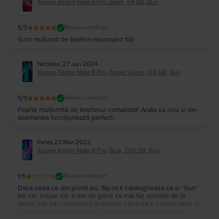
Xiaomi Redmi Note 8 Pro, Black, 64 GB, Bun
5
/5
Review verificat
Sunt multumit de telefon,recomand flip
Nicoleta
,
27 Jun 2024
Xiaomi Redmi Note 8 Pro, Forest Green, 128 GB, Bun
5
/5
Review verificat
Foarte mulțumită de telefonul comandat! Arata ca nou și de-
asemenea funcționează perfect .
Rareș
,
23 Mar 2022
Xiaomi Redmi Note 8 Pro, Blue, 256 GB, Bun
1
/5
Review verificat
Daca ceea ce am primit eu, flip.ro il catalogheaza ca si “bun”
imi cer scuze dar n-am de gand sa mai fac achizitii de la
dansii sau sa-i recomand la cineva. Livrarea s-a facut rapid si
in conditii bune dar ecranul telefonul se prezenta intr-un