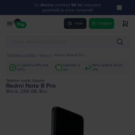
Cu
Genius
primești
50 lei
reducere
garantată la orice comandă!
Vinde
Cumpara
Telefoane mobile
/
Xiaomi
/
Redmi Note 8 Pro
Cu până la 40% mai
Garanție 2
Retur gratuit 30 de
ieftin
ani
zile
Telefon mobil Xiaomi
Redmi Note 8 Pro
Black, 256 GB, Bun