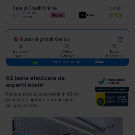
Rate și Credit Online
detalii
Card de
credit
Încearcă gratuit Genius
Transport
Oferte
Retur
gratuit
exclusive
60 de zile
Parte din grupul
62 teste efectuate de
experții noștri
Fiecare produs este testat în 62 de
puncte, cu ajutorul unui program
de specialitate.