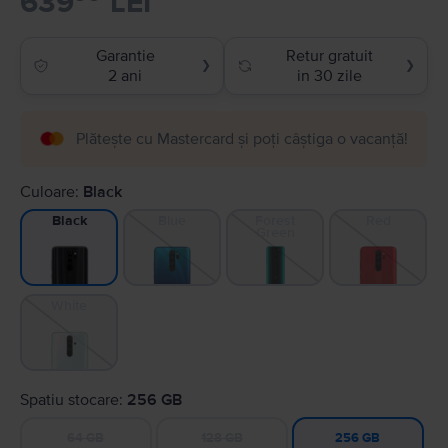
639
LEI
Garantie
Retur gratuit
❯
❯
2 ani
in 30 zile
Plătește cu Mastercard și poți câștiga o vacanță!
Culoare:
Black
Blue
Forest
Red
Black
Green
White
Spatiu stocare:
256 GB
64 GB
128 GB
256 GB