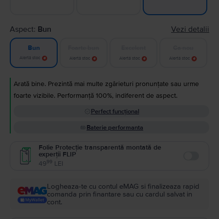
Aspect:
Bun
Vezi detalii
Foarte bun
Excelent
Ca nou
Bun
Alertă stoc
Alertă stoc
Alertă stoc
Alertă stoc
Arată bine. Prezintă mai multe zgârieturi pronunțate sau urme
foarte vizibile. Performanță 100%, indiferent de aspect.
Perfect funcțional
Baterie performanta
Folie Protecție transparentă montată de
experții FLIP
Enable
99
49
LEI
Logheaza-te cu contul eMAG si finalizeaza rapid
comanda prin finantare sau cu cardul salvat in
cont.