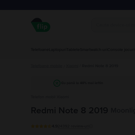
Telefoane
Laptopuri
Tablete
Smartwatch-uri
Console jocuri
Telefoane mobile
Xiaomi
/
Redmi Note 8 2019
/
Cu până la 40% mai ieftin
Telefon mobil Xiaomi
Redmi Note 8 2019
Moonli
4.9
24392
review-uri