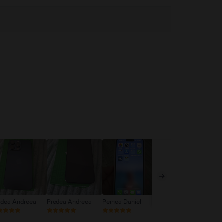
edea Andreea
Predea Andreea
Pernea Daniel
Daniela Toader
Ghi