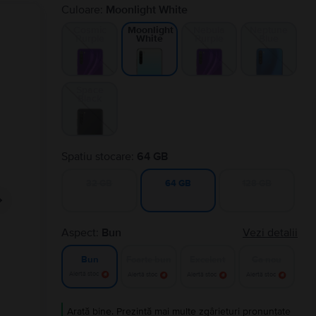
Culoare:
Moonlight White
Cosmic
Nebula
Neptune
Moonlight
Purple
Purple
Blue
White
Space
Black
Spatiu stocare:
64 GB
32 GB
128 GB
64 GB
Aspect:
Bun
Vezi detalii
Foarte bun
Excelent
Ca nou
Bun
Alertă stoc
Alertă stoc
Alertă stoc
Alertă stoc
Arată bine. Prezintă mai multe zgârieturi pronunțate