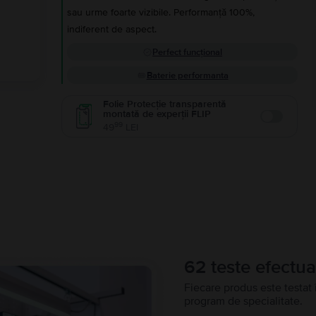
sau urme foarte vizibile. Performanță 100%,
indiferent de aspect.
Perfect funcțional
Baterie performanta
Folie Protecție transparentă
montată de experții FLIP
Enable
99
49
LEI
62 teste efectua
Fiecare produs este testat 
program de specialitate.