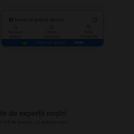
Încearcă gratuit Genius
Transport
Oferte
Retur
gratuit
exclusive
60 de zile
Parte din grupul
te de experții noștri
în 62 de puncte, cu ajutorul unui