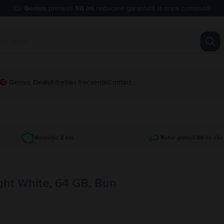
Cu
Genius
primești
50 lei
reducere garantată la orice comandă!
Genius Deals
Intrebari frecvente
Contact
Garanție 2 ani
Retur gratuit 30 de zile
ght White, 64 GB, Bun