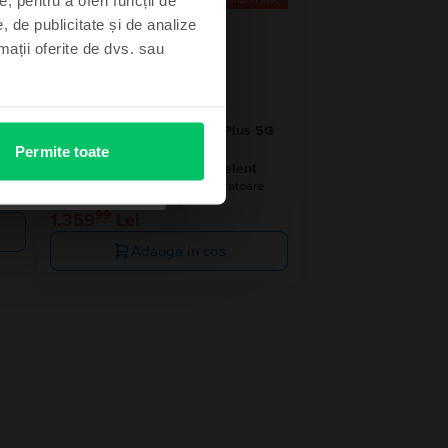
 stoc
Ultimul în stoc
, de publicitate și de analize
rmații oferite de dvs. sau
Xiaomi Redmi Note 13 Pro Plus 5G
Dual Sim
Permite toate
e
Aurora Purple, 512 GB, Excelent
Livrare estimata:
1-2 zile lucratoare
Rate de la 113 lei/luna
99
1.359
Lei
Adauga in cos