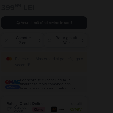
99
399
LEI
Anunță-mă când revine în stoc!
Garantie
Retur gratuit
❯
❯
2 ani
in 30 zile
Plătește cu Mastercard și poți câștiga o
vacanță!
Logheaza-te cu contul eMAG si
finalizeaza rapid comanda prin
finantare sau cu cardul salvat in cont.
Rate și Credit Online
detalii
Card de
credit