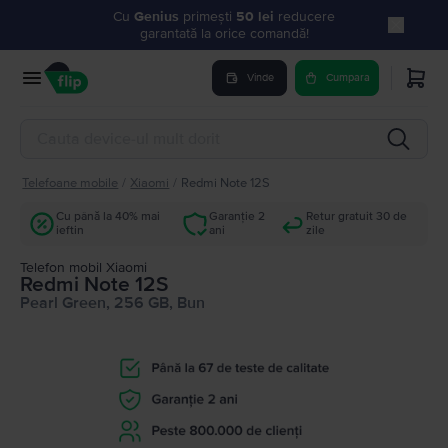
Cu
Genius
primești
50 lei
reducere
garantată la orice comandă!
Vinde
Cumpara
Telefoane mobile
/
Xiaomi
/
Redmi Note 12S
Cu până la 40% mai
Garanție 2
Retur gratuit 30 de
ieftin
ani
zile
Telefon mobil Xiaomi
Redmi Note 12S
Pearl Green, 256 GB, Bun