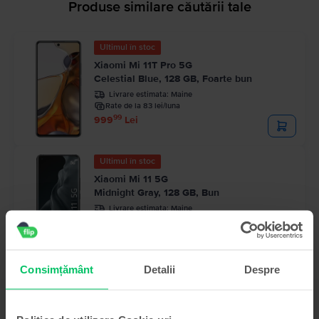
Produse similare căutării tale
Ultimul în stoc
Xiaomi Mi 11T Pro 5G
Celestial Blue, 128 GB, Foarte bun
Livrare estimata:
Maine
Rate de la 83 lei/luna
99
999
Lei
Ultimul în stoc
Xiaomi Mi 11 5G
Midnight Gray, 128 GB, Bun
Livrare estimata:
Maine
Rate de la 87 lei/luna
99
1.039
Lei
Consimțământ
Detalii
Despre