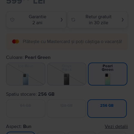
599
LEI
Garantie
Retur gratuit
❯
❯
2 ani
in 30 zile
Plătește cu Mastercard și poți câștiga o vacanță!
Culoare:
Pearl Green
Ice Blue
Onyx
Pearl
Black
Green
Spatiu stocare:
256 GB
64 GB
128 GB
256 GB
Aspect:
Bun
Vezi detalii