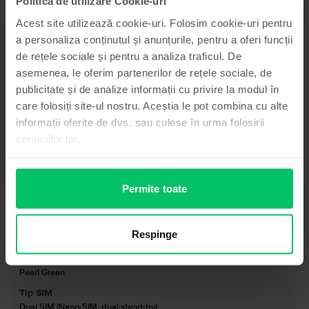
Politica de utilizare Cookie-uri
Acest site utilizează cookie-uri. Folosim cookie-uri pentru
a personaliza conținutul și anunțurile, pentru a oferi funcții
Descriere
de rețele sociale și pentru a analiza traficul. De
Telefon mobil Xiaomi Redmi Note 12S, Pearl Green, 256 GB, Bun
asemenea, le oferim partenerilor de rețele sociale, de
-
publicitate și de analize informații cu privire la modul în
Vezi mai mult
care folosiți site-ul nostru. Aceștia le pot combina cu alte
informații oferite de dvs. sau culese în urma folosirii
Informatii conformitate produs
serviciilor lor.
Informatii siguranta produs
Specificații
Permite toate
Brand
Informatii producator
Xiaomi
Model
Informatii persoana responsabila
Respinge
Redmi Note 12S
Culoare
Informatii siguranta produs
Pearl Green
Informatii privind avertismentele de siguranta cu privire la produs.
Tip SIM
Momentan, informatiile despre siguranta produsului nu sunt disponibile.
Dual SIM (Nano-SIM, dual stand-by)