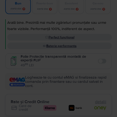
Foarte bun
Excelent
Ca nou
Bun
Alertă stoc
Alertă stoc
Alertă stoc
Alertă stoc
Arată bine. Prezintă mai multe zgârieturi pronunțate sau urme
foarte vizibile. Performanță 100%, indiferent de aspect.
Perfect funcțional
Baterie performanta
Folie Protecție transparentă montată de
experții FLIP
Enable
99
49
LEI
Logheaza-te cu contul eMAG si finalizeaza rapid
comanda prin finantare sau cu cardul salvat in
cont.
Rate și Credit Online
detalii
Card de
credit