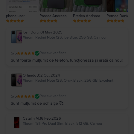
phone user
Predea Andreea
Predea Andreea
Pernea Daniel
Iosif Doru
,
01 May 2025
Xiaomi Redmi Note 12S, Ice Blue, 256 GB, Ca nou
5
/5
Review verificat
Sunt foarte mulțumit de telefon, funcționează și arată ca nou!
Orlando
,
02 Oct 2024
Xiaomi Redmi Note 12S, Onyx Black, 256 GB, Excelent
5
/5
Review verificat
Sunt mulțumit de achiziție 🥰
Catalin M
,
16 Feb 2026
Xiaomi 13T Pro Dual Sim, Black, 512 GB, Ca nou