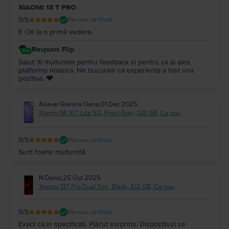
XIAOMI 13 T PRO
5
/5
Review verificat
E OK la o primă vedere.
Raspuns Flip
Salut! Iti multumim pentru feedback si pentru ca ai ales
platforma noastra. Ne bucuram ca experienta a fost una
pozitiva. ❤️
Asavei Gianina Oana
,
01 Dec 2025
Xiaomi Mi 10T Lite 5G, Pearl Gray, 128 GB, Ca nou
5
/5
Review verificat
Sunt foarte mulțumită
N.Denis
,
25 Oct 2025
Xiaomi 13T Pro Dual Sim, Black, 512 GB, Ca nou
5
/5
Review verificat
Exact ca in specificati. Plăcut surprins. Dispozitivul se