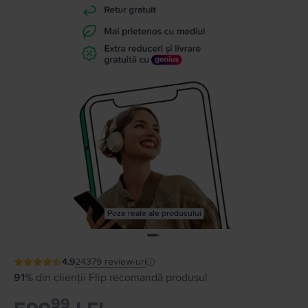
Poze reale ale produsului
4.9
24379
review-uri
91%
din clienții Flip recomandă produsul
99