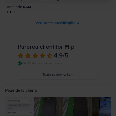
Memorie RAM
6 GB
Vezi toate specificațiile
Parerea clientilor Flip
4.9
/5
24379 de recenzii verificate
Toate review-urile
5
4
Poze de la clienti
3
2
1