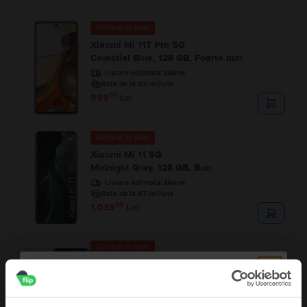
Ultimul în stoc
Xiaomi Mi 11T Pro 5G
Celestial Blue, 128 GB, Foarte bun
Livrare estimata:
Maine
Rate de la 83 lei/luna
99
999
Lei
Ultimul în stoc
Xiaomi Mi 11 5G
Midnight Gray, 128 GB, Bun
Livrare estimata:
Maine
Rate de la 87 lei/luna
99
1.039
Lei
Ultimul în stoc
Xiaomi Redmi Note 15 4G Dual Sim
Glacier Blue, 256 GB, Ca nou
Livrare estimata:
Maine
Rate de la 79 lei/luna