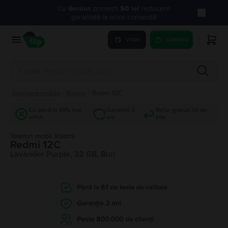
Cu
Genius
primești
50 lei
reducere
garantată la orice comandă!
Vinde
Cumpara
Telefoane mobile
/
Xiaomi
/
Redmi 12C
Cu până la 40% mai
Garanție 2
Retur gratuit 30 de
ieftin
ani
zile
Telefon mobil Xiaomi
Redmi 12C
Lavander Purple, 32 GB, Bun