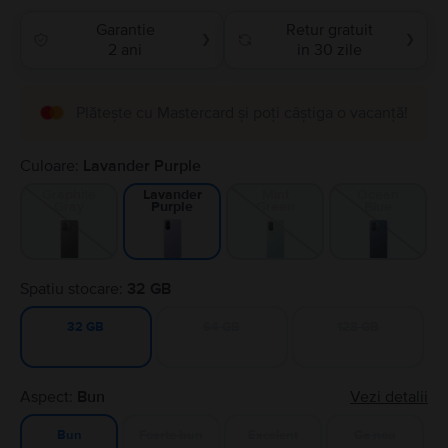
Garantie
Retur gratuit
❯
❯
2 ani
in 30 zile
Plătește cu Mastercard și poți câștiga o vacanță!
Culoare:
Lavander Purple
Graphite
Mint
Ocean
Lavander
Gray
Green
Blue
Purple
Spatiu stocare:
32 GB
64 GB
128 GB
32 GB
Aspect:
Bun
Vezi detalii
Foarte bun
Excelent
Ca nou
Bun