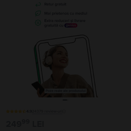
Poze reale ale produsului
4.9
24379
review-uri
99
249
LEI