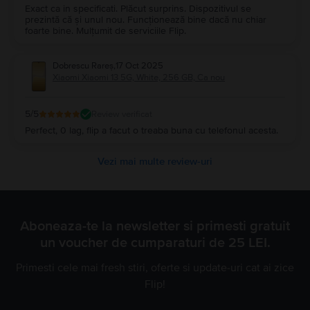
Exact ca in specificati. Plăcut surprins. Dispozitivul se
prezintă că și unul nou. Funcționează bine dacă nu chiar
foarte bine. Mulțumit de serviciile Flip.
Dobrescu Rareș
,
17 Oct 2025
Xiaomi Xiaomi 13 5G, White, 256 GB, Ca nou
5
/5
Review verificat
Perfect, 0 lag, flip a facut o treaba buna cu telefonul acesta.
Vezi mai multe review-uri
Aboneaza-te la newsletter si primesti gratuit
un voucher de cumparaturi de 25 LEI.
Primesti cele mai fresh stiri, oferte si update-uri cat ai zice
Flip!