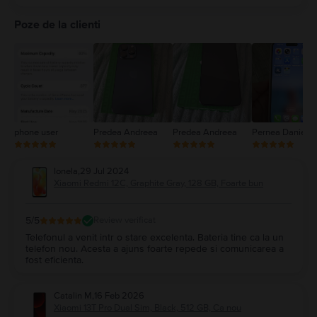
5
4
Poze de la clienti
3
2
1
phone user
Predea Andreea
Predea Andreea
Pernea Daniel
Ionela
,
29 Jul 2024
Xiaomi Redmi 12C, Graphite Gray, 128 GB, Foarte bun
5
/5
Review verificat
Telefonul a venit intr o stare excelenta. Bateria tine ca la un
telefon nou. Acesta a ajuns foarte repede si comunicarea a
fost eficienta.
Catalin M
,
16 Feb 2026
Xiaomi 13T Pro Dual Sim, Black, 512 GB, Ca nou