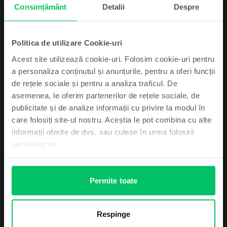
99
Consimțământ
Detalii
Despre
949
Lei
Politica de utilizare Cookie-uri
Acest site utilizează cookie-uri. Folosim cookie-uri pentru
a personaliza conținutul și anunțurile, pentru a oferi funcții
de rețele sociale și pentru a analiza traficul. De
asemenea, le oferim partenerilor de rețele sociale, de
Descriere
Abonează-te și câștigă!
publicitate și de analize informații cu privire la modul în
Telefon mobil Xiaomi Redmi 12C, Lavander Purple, 32 GB, Bun
care folosiți site-ul nostru. Aceștia le pot combina cu alte
-
Device-ul mult dorit poate fi al tău cu un pic
informații oferite de dvs. sau culese în urma folosirii
Vezi mai mult
de noroc.
serviciilor lor.
Informatii conformitate produs
Permite toate
Informatii siguranta produs
Specificații
Mă simt norocos
Brand
Informatii producator
Respinge
Xiaomi