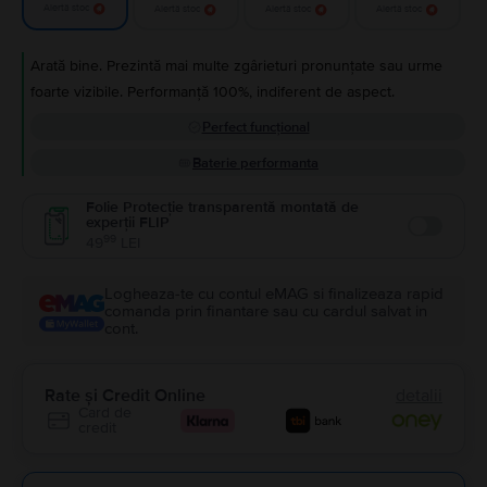
Alertă stoc
Alertă stoc
Alertă stoc
Alertă stoc
Arată bine. Prezintă mai multe zgârieturi pronunțate sau urme
foarte vizibile. Performanță 100%, indiferent de aspect.
Perfect funcțional
Baterie performanta
Folie Protecție transparentă montată de
experții FLIP
Enable
99
49
LEI
Logheaza-te cu contul eMAG si finalizeaza rapid
comanda prin finantare sau cu cardul salvat in
cont.
Rate și Credit Online
detalii
Card de
credit