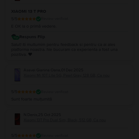
XIAOMI 13 T PRO
5
/5
Review verificat
E OK la o primă vedere.
Raspuns Flip
Salut! Iti multumim pentru feedback si pentru ca ai ales
platforma noastra. Ne bucuram ca experienta a fost una
pozitiva. ❤️
Asavei Gianina Oana
,
01 Dec 2025
Xiaomi Mi 10T Lite 5G, Pearl Gray, 128 GB, Ca nou
5
/5
Review verificat
Sunt foarte mulțumită
N.Denis
,
25 Oct 2025
Xiaomi 13T Pro Dual Sim, Black, 512 GB, Ca nou
5
/5
Review verificat