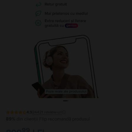
Poze reale ale produsului
4.9
24421
review-uri
89%
din clienții Flip recomandă produsul
99