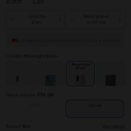
899
LEI
Garantie
Retur gratuit
❯
❯
2 ani
in 30 zile
Plătește cu Mastercard și poți câștiga o vacanță!
Culoare:
Moonlight Silver
Arctic
Deep
Night
Moonlight
White
Ocean
Black
Silver
Blue
Spatiu stocare:
256 GB
128 GB
256 GB
Aspect:
Bun
Vezi detalii