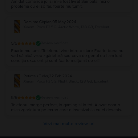
Am dat comanda joi si mi-a fost livrat Sambata, nici o
problema cu el so far, foarte multumit.
Dominte Cirpian
,
05 May 2024
Xiaomi Poco F3 5G, Arctic White, 128 GB, Excelent
5
/5
Review verificat
Foarte mulțumit!,Telefonul vine intro-o stare Foarte buna nu
vad să aibă vreo zgârietură sau ceva de genul eu l-am luat
condiția excelent și sunt foarte mulțumit de el!!
Potinteu Tudor
,
22 Feb 2024
Xiaomi Poco F3 5G, Night Black, 128 GB, Excelent
5
/5
Review verificat
Telefonul merge perfect, in gaming si in tot. A avut doar o
mica zgarietura pe ecran care e insesizabila cu el deschis.
Vezi mai multe review-uri