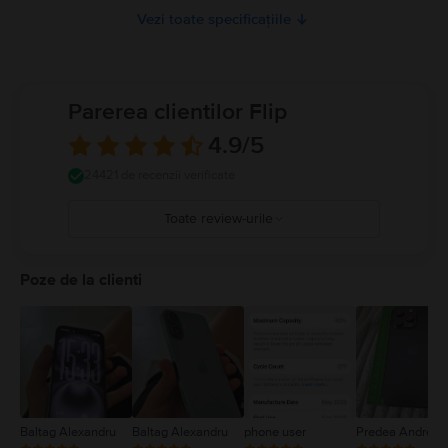
Vezi toate specificațiile
Parerea clientilor Flip
4.9
/5
24421 de recenzii verificate
Toate review-urile
5
4
Poze de la clienti
3
2
1
Baltag Alexandru
Baltag Alexandru
phone user
Predea Andreea