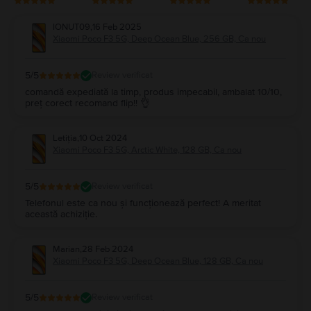
IONUT09
,
16 Feb 2025
Xiaomi Poco F3 5G, Deep Ocean Blue, 256 GB, Ca nou
5
/5
Review verificat
comandă expediată la timp, produs impecabil, ambalat 10/10,
preț corect recomand flip!! 👌
Letiția
,
10 Oct 2024
Xiaomi Poco F3 5G, Arctic White, 128 GB, Ca nou
5
/5
Review verificat
Telefonul este ca nou și funcționează perfect! A meritat
această achiziție.
Marian
,
28 Feb 2024
Xiaomi Poco F3 5G, Deep Ocean Blue, 128 GB, Ca nou
5
/5
Review verificat