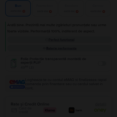
Foarte bun
Excelent
Ca nou
Bun
Alertă stoc
Alertă stoc
Alertă stoc
Alertă stoc
Arată bine. Prezintă mai multe zgârieturi pronunțate sau urme
foarte vizibile. Performanță 100%, indiferent de aspect.
Perfect funcțional
Baterie performanta
Folie Protecție transparentă montată de
experții FLIP
Enable
99
49
LEI
Logheaza-te cu contul eMAG si finalizeaza rapid
comanda prin finantare sau cu cardul salvat in
cont.
Rate și Credit Online
detalii
Card de
credit