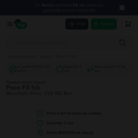
Cu
Genius
primești
50 lei
reducere
garantată la orice comandă!
Vinde
Cumpara
Telefoane mobile
/
Xiaomi
/
Poco F3 5G
Cu până la 40% mai
Garanție 2
Retur gratuit 30 de
ieftin
ani
zile
Telefon mobil Xiaomi
Poco F3 5G
Moonlight Silver, 256 GB, Bun