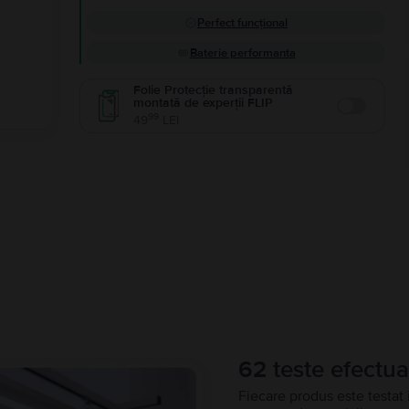
Perfect funcțional
Baterie performanta
Folie Protecție transparentă
montată de experții FLIP
Enable
99
49
LEI
62 teste efectua
Fiecare produs este testat 