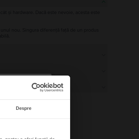
e, cât și hardware. Dacă este nevoie, acesta este
a unul nou. Singura diferență față de un produs
bilă.
Despre
, pentru a oferi funcții de