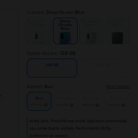
Culoare:
Deep Ocean Blue
Arctic
Moonlight
Night
Deep
White
Silver
Black
Ocean
Blue
Spatiu stocare:
128 GB
256 GB
128 GB
Aspect:
Bun
Vezi detalii
Foarte bun
Excelent
Ca nou
Bun
Alertă stoc
Alertă stoc
Alertă stoc
Alertă stoc
Arată bine. Prezintă mai multe zgârieturi pronunțate
sau urme foarte vizibile. Performanță 100%,
indiferent de aspect.