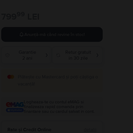
99
799
LEI
Anunță-mă când revine în stoc!
Garantie
Retur gratuit
❯
❯
2 ani
in 30 zile
Plătește cu Mastercard și poți câștiga o
vacanță!
Logheaza-te cu contul eMAG si
finalizeaza rapid comanda prin
finantare sau cu cardul salvat in cont.
Rate și Credit Online
detalii