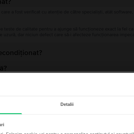
nat?
 care a fost verificat cu atenție de către specialiști, atât softwar
de teste de calitate pentru a ajunge să funcționeze exact la fel c
 uzură, dar niciun defect care să-i afecteze funcționarea impeca
recondiționat?
ă?
ului?
te și câștigă!
Detalii
t poate fi al tău cu un pic
Produse similare căutării tale
de noroc.
uri
ri. Folosim cookie-uri pentru a personaliza conținutul și anunțurile