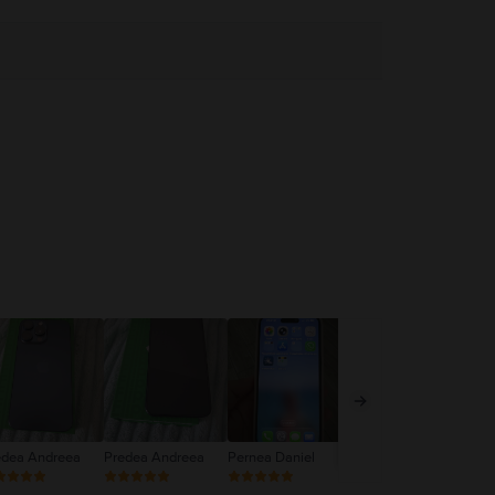
edea Andreea
Predea Andreea
Pernea Daniel
Daniela Toader
Ghi