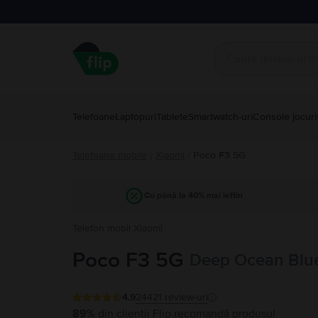
Telefoane
Laptopuri
Tablete
Smartwatch-uri
Console jocuri
Telefoane mobile
Xiaomi
/
Poco F3 5G
/
Cu până la 40% mai ieftin
Telefon mobil Xiaomi
Poco F3 5G
Deep Ocean Blue
4.9
24421
review-uri
89%
din clienții Flip recomandă produsul