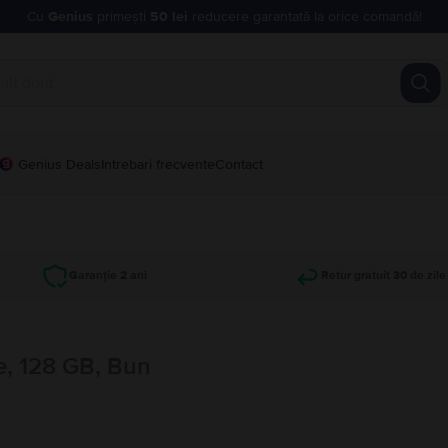
Cu
Genius
primești
50 lei
reducere garantată la orice comandă!
Genius Deals
Intrebari frecvente
Contact
Garanție 2 ani
Retur gratuit 30 de zile
, 128 GB, Bun