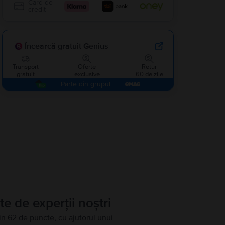
Card de
credit
Încearcă gratuit Genius
Transport
Oferte
Retur
gratuit
exclusive
60 de zile
Parte din grupul
te de experții noștri
în 62 de puncte, cu ajutorul unui