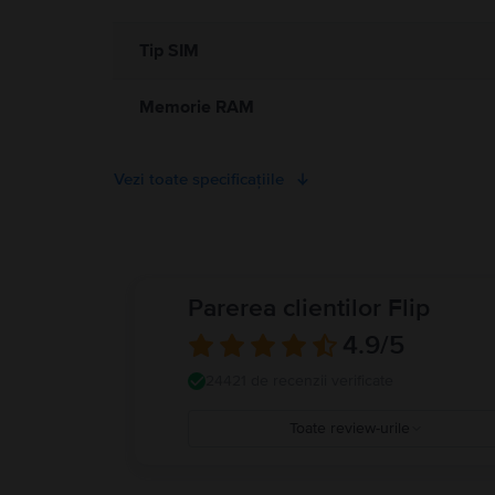
Tip SIM
Memorie RAM
Vezi toate specificațiile
Parerea clientilor Flip
4.9
/5
24421 de recenzii verificate
Toate review-urile
5
4