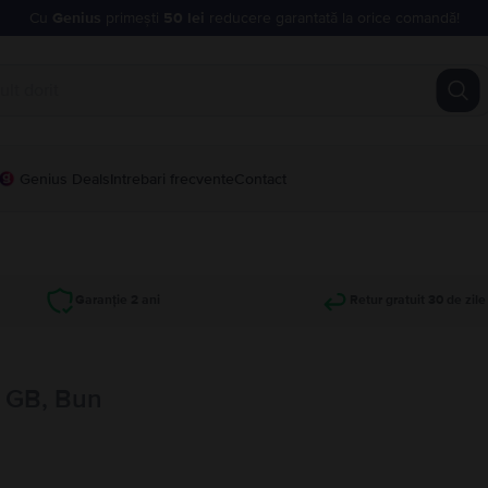
Cu
Genius
primești
50 lei
reducere garantată la orice comandă!
Genius Deals
Intrebari frecvente
Contact
Garanție 2 ani
Retur gratuit 30 de zile
8 GB, Bun