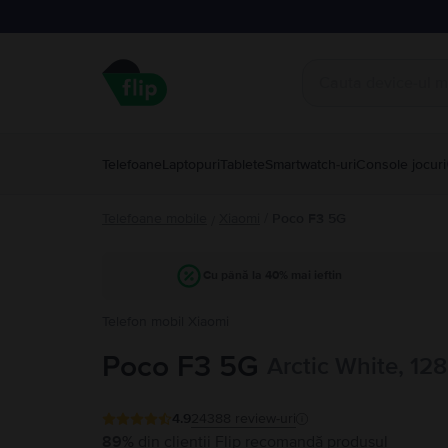
Telefoane
Laptopuri
Tablete
Smartwatch-uri
Console jocuri
Telefoane mobile
Xiaomi
/
Poco F3 5G
/
Cu până la 40% mai ieftin
Telefon mobil Xiaomi
Poco F3 5G
Arctic White, 12
4.9
24388
review-uri
89%
din clienții Flip recomandă produsul