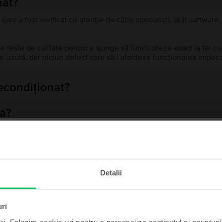
nat?
 care a fost verificat cu atenție de către specialiști, atât softwar
de teste de calitate pentru a ajunge să funcționeze exact la fel c
 uzură, dar niciun defect care să-i afecteze funcționarea impeca
recondiționat?
ă?
ului?
te și câștigă!
Detalii
t poate fi al tău cu un pic
Produse similare căutării tale
de noroc.
uri
ri. Folosim cookie-uri pentru a personaliza conținutul și anunțurile