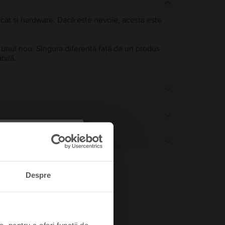
e, cât și hardware. Dacă este nevoie, acesta este
a unul nou. Singura diferență față de un produs
bilă.
Despre
, pentru a oferi funcții de