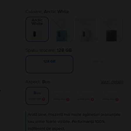
Culoare:
Arctic White
Deep
Moonlight
Night
Arctic
Ocean
Silver
Black
White
Blue
Spatiu stocare:
128 GB
256 GB
128 GB
Aspect:
Bun
Vezi detalii
Foarte bun
Excelent
Ca nou
Bun
Alertă stoc
Alertă stoc
Alertă stoc
Alertă stoc
Arată bine. Prezintă mai multe zgârieturi pronunțate
sau urme foarte vizibile. Performanță 100%,
indiferent de aspect.