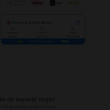
Card de
credit
Încearcă gratuit Genius
Transport
Oferte
Retur
gratuit
exclusive
60 de zile
Parte din grupul
te de experții noștri
în 62 de puncte, cu ajutorul unui