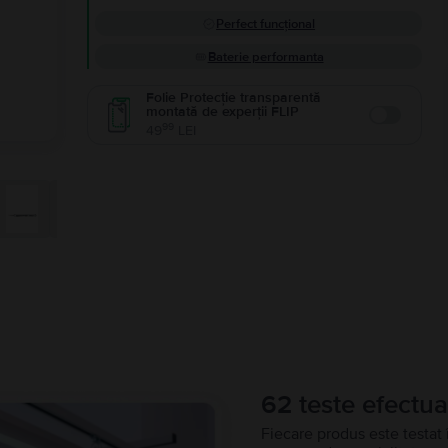
Perfect funcțional
Baterie performanta
Folie Protecție transparentă
montată de experții FLIP
Enable
99
49
LEI
62 teste efectua
Fiecare produs este testat 