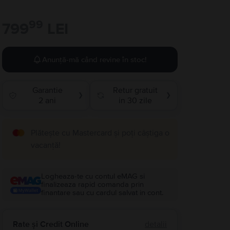
99
799
LEI
Anunță-mă când revine în stoc!
Garantie
Retur gratuit
❯
❯
2 ani
in 30 zile
Plătește cu Mastercard și poți câștiga o
vacanță!
Logheaza-te cu contul eMAG si
finalizeaza rapid comanda prin
finantare sau cu cardul salvat in cont.
Rate și Credit Online
detalii