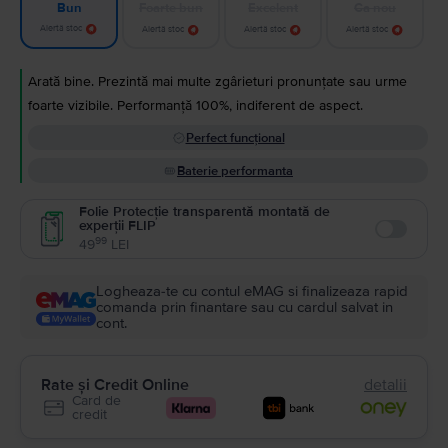
Foarte bun
Excelent
Ca nou
Bun
Alertă stoc
Alertă stoc
Alertă stoc
Alertă stoc
Arată bine. Prezintă mai multe zgârieturi pronunțate sau urme
foarte vizibile. Performanță 100%, indiferent de aspect.
Perfect funcțional
Baterie performanta
Folie Protecție transparentă montată de
experții FLIP
Enable
99
49
LEI
Logheaza-te cu contul eMAG si finalizeaza rapid
comanda prin finantare sau cu cardul salvat in
cont.
Rate și Credit Online
detalii
Card de
credit