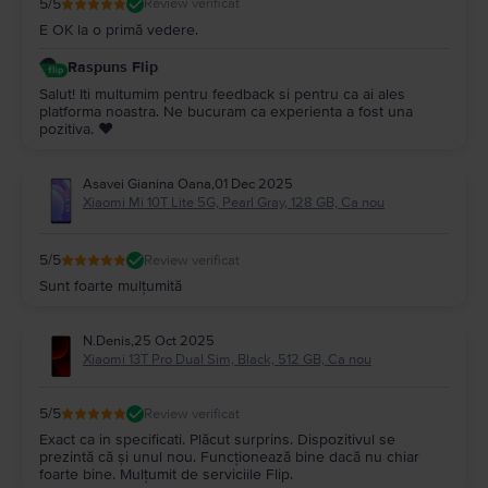
5
/5
Review verificat
E OK la o primă vedere.
Raspuns Flip
Salut! Iti multumim pentru feedback si pentru ca ai ales
platforma noastra. Ne bucuram ca experienta a fost una
pozitiva. ❤️
Asavei Gianina Oana
,
01 Dec 2025
Xiaomi Mi 10T Lite 5G, Pearl Gray, 128 GB, Ca nou
5
/5
Review verificat
Sunt foarte mulțumită
N.Denis
,
25 Oct 2025
Xiaomi 13T Pro Dual Sim, Black, 512 GB, Ca nou
5
/5
Review verificat
Exact ca in specificati. Plăcut surprins. Dispozitivul se
prezintă că și unul nou. Funcționează bine dacă nu chiar
foarte bine. Mulțumit de serviciile Flip.