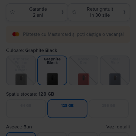
Garantie
Retur gratuit
❯
❯
2 ani
in 30 zile
Plătește cu Mastercard și poți câștiga o vacanță!
Culoare:
Graphite Black
Armored
Rosso
Steel
Graphite
Edition
Red
Blue
Black
With
Kevlar
Spatiu stocare:
128 GB
64 GB
256 GB
128 GB
Aspect:
Bun
Vezi detalii