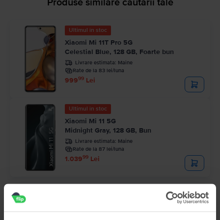
Produse similare căutării tale
Ultimul în stoc
Xiaomi Mi 11T Pro 5G
Celestial Blue, 128 GB, Foarte bun
Livrare estimata:
Maine
Rate de la 83 lei/luna
99
999
Lei
Ultimul în stoc
Xiaomi Mi 11 5G
Midnight Gray, 128 GB, Bun
Livrare estimata:
Maine
Rate de la 87 lei/luna
99
1.039
Lei