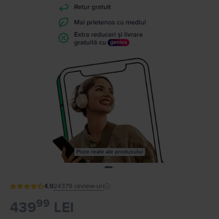
Poze reale ale produsului
4.9
24379
review-uri
99
439
LEI