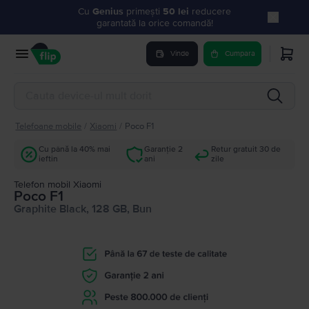
Cu
Genius
primești
50 lei
reducere
garantată la orice comandă!
Vinde
Cumpara
Telefoane mobile
/
Xiaomi
/
Poco F1
Cu până la 40% mai
Garanție 2
Retur gratuit 30 de
ieftin
ani
zile
Telefon mobil Xiaomi
Poco F1
Graphite Black, 128 GB, Bun