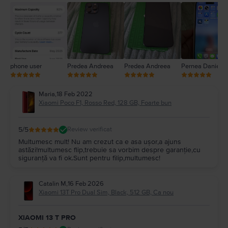
2
1
phone user
Predea Andreea
Predea Andreea
Pernea Daniel
Maria
,
18 Feb 2022
Xiaomi Poco F1, Rosso Red, 128 GB, Foarte bun
5
/5
Review verificat
Multumesc mult! Nu am crezut ca e asa ușor,a ajuns
astăzi!multumesc flip,trebuie sa vorbim despre garanție,cu
siguranță va fi ok.Sunt pentru filip,multumesc!
Catalin M
,
16 Feb 2026
Xiaomi 13T Pro Dual Sim, Black, 512 GB, Ca nou
XIAOMI 13 T PRO