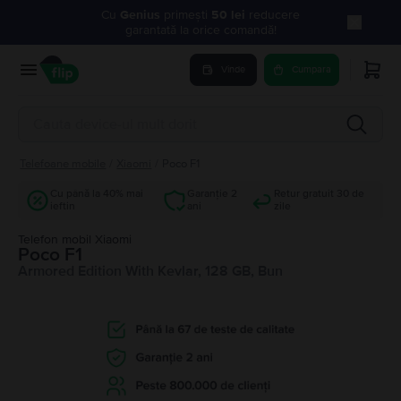
Cu
Genius
primești
50 lei
reducere
garantată la orice comandă!
Vinde
Cumpara
Telefoane mobile
/
Xiaomi
/
Poco F1
Cu până la 40% mai
Garanție 2
Retur gratuit 30 de
ieftin
ani
zile
Telefon mobil Xiaomi
Poco F1
Armored Edition With Kevlar, 128 GB, Bun