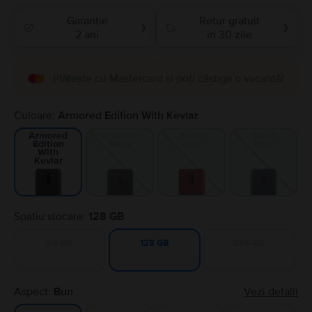
Garantie
Retur gratuit
❯
❯
2 ani
in 30 zile
Plătește cu Mastercard și poți câștiga o vacanță!
Culoare:
Armored Edition With Kevlar
Graphite
Rosso
Steel
Armored
Black
Red
Blue
Edition
With
Kevlar
Spatiu stocare:
128 GB
64 GB
256 GB
128 GB
Aspect:
Bun
Vezi detalii