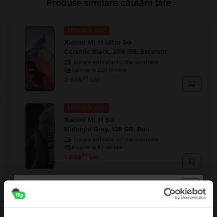
Produse similare căutării tale
Ultimul în stoc
Xiaomi Mi 11 Ultra 5G
Ceramic Black, 256 GB, Excelent
Livrare estimata:
1-2 zile lucratoare
Rate de la 220 lei/luna
99
2.639
Lei
Ultimul în stoc
Xiaomi Mi 11 5G
Midnight Gray, 128 GB, Bun
Livrare estimata:
1-2 zile lucratoare
Rate de la 87 lei/luna
99
1.039
Lei