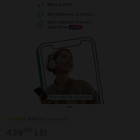
Poze reale ale produsului
4.9
24421
review-uri
99
439
LEI