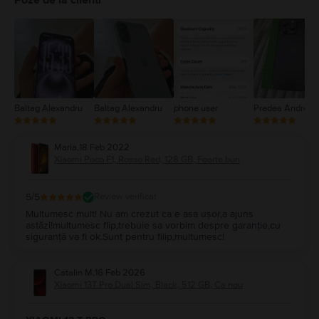
3
2
1
Baltag Alexandru
Baltag Alexandru
phone user
Predea Andreea
Maria
,
18 Feb 2022
Xiaomi Poco F1, Rosso Red, 128 GB, Foarte bun
5
/5
Review verificat
Multumesc mult! Nu am crezut ca e asa ușor,a ajuns
astăzi!multumesc flip,trebuie sa vorbim despre garanție,cu
siguranță va fi ok.Sunt pentru filip,multumesc!
Catalin M
,
16 Feb 2026
Xiaomi 13T Pro Dual Sim, Black, 512 GB, Ca nou