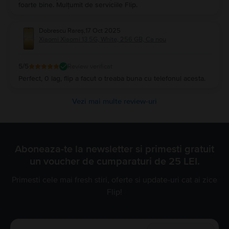
foarte bine. Mulțumit de serviciile Flip.
Dobrescu Rareș
,
17 Oct 2025
Xiaomi Xiaomi 13 5G, White, 256 GB, Ca nou
5
/5
Review verificat
Perfect, 0 lag, flip a facut o treaba buna cu telefonul acesta.
Vezi mai multe review-uri
Aboneaza-te la newsletter si primesti gratuit
un voucher de cumparaturi de 25 LEI.
Primesti cele mai fresh stiri, oferte si update-uri cat ai zice
Flip!