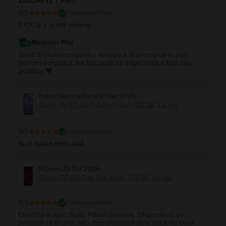
XIAOMI 13 T PRO
5
/5
Review verificat
E OK la o primă vedere.
Raspuns Flip
Salut! Iti multumim pentru feedback si pentru ca ai ales
platforma noastra. Ne bucuram ca experienta a fost una
pozitiva. ❤️
Asavei Gianina Oana
,
01 Dec 2025
Xiaomi Mi 10T Lite 5G, Pearl Gray, 128 GB, Ca nou
5
/5
Review verificat
Sunt foarte mulțumită
N.Denis
,
25 Oct 2025
Xiaomi 13T Pro Dual Sim, Black, 512 GB, Ca nou
5
/5
Review verificat
Exact ca in specificati. Plăcut surprins. Dispozitivul se
prezintă că și unul nou. Funcționează bine dacă nu chiar