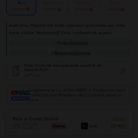
Foarte bun
Excelent
Ca nou
Bun
Alertă stoc
Alertă stoc
Alertă stoc
Alertă stoc
Arată bine. Prezintă mai multe zgârieturi pronunțate sau urme
foarte vizibile. Performanță 100%, indiferent de aspect.
Perfect funcțional
Baterie performanta
Folie Protecție transparentă montată de
experții FLIP
Enable
99
49
LEI
Logheaza-te cu contul eMAG si finalizeaza rapid
comanda prin finantare sau cu cardul salvat in
cont.
Rate și Credit Online
detalii
Card de
credit