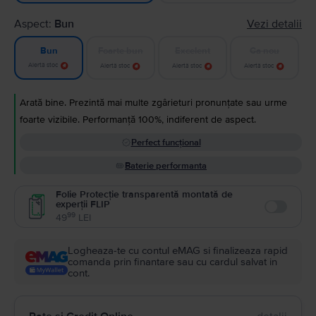
Aspect:
Bun
Vezi detalii
Foarte bun
Excelent
Ca nou
Bun
Alertă stoc
Alertă stoc
Alertă stoc
Alertă stoc
Arată bine. Prezintă mai multe zgârieturi pronunțate sau urme
foarte vizibile. Performanță 100%, indiferent de aspect.
Perfect funcțional
Baterie performanta
Folie Protecție transparentă montată de
experții FLIP
Enable
99
49
LEI
Logheaza-te cu contul eMAG si finalizeaza rapid
comanda prin finantare sau cu cardul salvat in
cont.