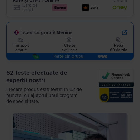
Rate și Credit Online
detalii
Card de
credit
Încearcă gratuit Genius
Transport
Oferte
Retur
gratuit
exclusive
60 de zile
Parte din grupul
62 teste efectuate de
experții noștri
Fiecare produs este testat în 62 de
puncte, cu ajutorul unui program
de specialitate.