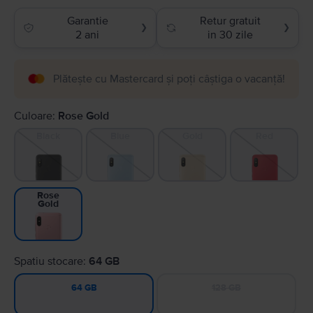
Garantie
Retur gratuit
❯
❯
2 ani
in 30 zile
Plătește cu Mastercard și poți câștiga o vacanță!
Culoare:
Rose Gold
Black
Blue
Gold
Red
Rose
Gold
Spatiu stocare:
64 GB
128 GB
64 GB