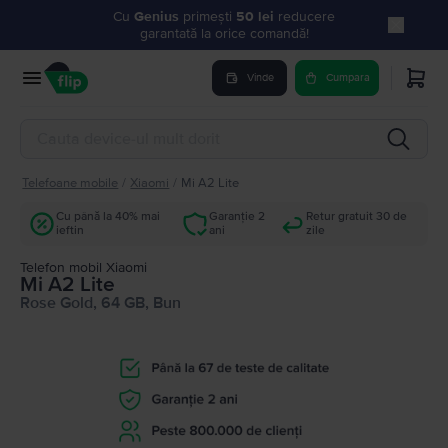
Cu
Genius
primești
50 lei
reducere
garantată la orice comandă!
Vinde
Cumpara
Telefoane mobile
/
Xiaomi
/
Mi A2 Lite
Cu până la 40% mai
Garanție 2
Retur gratuit 30 de
ieftin
ani
zile
Telefon mobil Xiaomi
Mi A2 Lite
Rose Gold, 64 GB, Bun