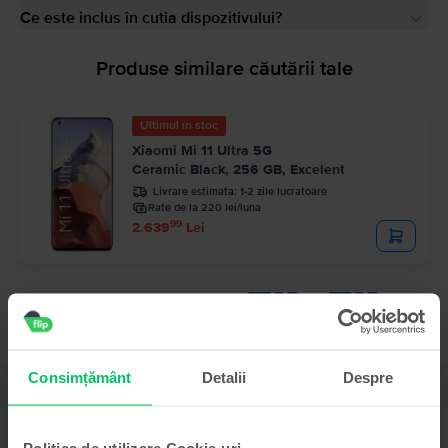
Ce este inclus în cutia dispozitivului?
Produse similare căutării tale
Ultimul în stoc
Xiaomi Mi 11 Ultra 5G
Ceramic Black, 256 GB, Excelent
Livrare estimata:
1-2 zile lucratoare
Rate de la 220 lei/luna
99
2.639
Lei
Consimțământ
Detalii
Despre
Descriere
Telefon mobil Xiaomi Mi A2 Lite, Rose Gold, 64 GB, Bun
Politica de utilizare Cookie-uri