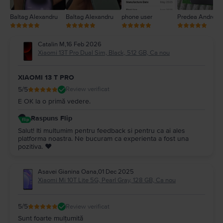
Baltag Alexandru
Baltag Alexandru
phone user
Predea Andreea
Catalin M
,
16 Feb 2026
Xiaomi 13T Pro Dual Sim, Black, 512 GB, Ca nou
XIAOMI 13 T PRO
5
/5
Review verificat
E OK la o primă vedere.
Raspuns Flip
Salut! Iti multumim pentru feedback si pentru ca ai ales
platforma noastra. Ne bucuram ca experienta a fost una
pozitiva. ❤️
Asavei Gianina Oana
,
01 Dec 2025
Xiaomi Mi 10T Lite 5G, Pearl Gray, 128 GB, Ca nou
5
/5
Review verificat
Sunt foarte mulțumită