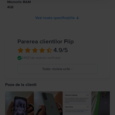
Memorie RAM
4GB
Vezi toate specificațiile
Parerea clientilor Flip
4.9
/5
24421 de recenzii verificate
Toate review-urile
5
4
Poze de la clienti
3
2
1