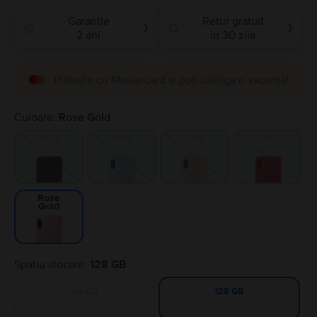
Garantie
Retur gratuit
❯
❯
2 ani
in 30 zile
Plătește cu Mastercard și poți câștiga o vacanță!
Culoare:
Rose Gold
Black
Blue
Gold
Red
Rose
Gold
Spatiu stocare:
128 GB
64 GB
128 GB