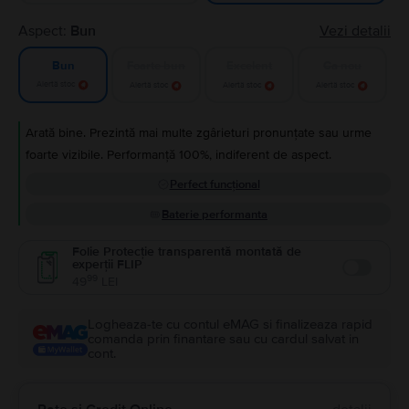
Aspect:
Bun
Vezi detalii
Foarte bun
Excelent
Ca nou
Bun
Alertă stoc
Alertă stoc
Alertă stoc
Alertă stoc
Arată bine. Prezintă mai multe zgârieturi pronunțate sau urme
foarte vizibile. Performanță 100%, indiferent de aspect.
Perfect funcțional
Baterie performanta
Folie Protecție transparentă montată de
experții FLIP
Enable
99
49
LEI
Logheaza-te cu contul eMAG si finalizeaza rapid
comanda prin finantare sau cu cardul salvat in
cont.