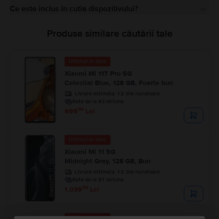
Ce este inclus în cutia dispozitivului?
Produse similare căutării tale
Ultimul în stoc
Xiaomi Mi 11T Pro 5G
Celestial Blue, 128 GB, Foarte bun
Livrare estimata:
1-2 zile lucratoare
Rate de la 83 lei/luna
99
999
Lei
Ultimul în stoc
Xiaomi Mi 11 5G
Midnight Gray, 128 GB, Bun
Livrare estimata:
1-2 zile lucratoare
Rate de la 87 lei/luna
99
1.039
Lei
Ultimul în stoc