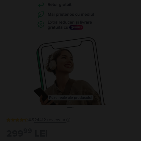
Poze reale ale produsului
4.9
24412
review-uri
99
299
LEI