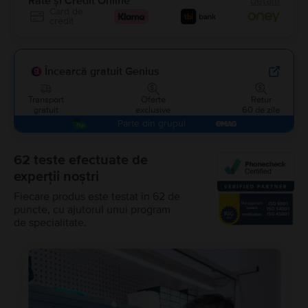
Rate și Credit Online
detalii
Card de
credit
Încearcă gratuit Genius
Transport
Oferte
Retur
gratuit
exclusive
60 de zile
Parte din grupul
62 teste efectuate de
experții noștri
Fiecare produs este testat în 62 de
puncte, cu ajutorul unui program
de specialitate.