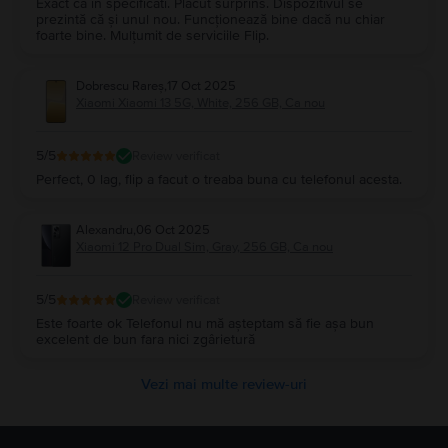
Exact ca in specificati. Plăcut surprins. Dispozitivul se
prezintă că și unul nou. Funcționează bine dacă nu chiar
foarte bine. Mulțumit de serviciile Flip.
Dobrescu Rareș
,
17 Oct 2025
Xiaomi Xiaomi 13 5G, White, 256 GB, Ca nou
5
/5
Review verificat
Perfect, 0 lag, flip a facut o treaba buna cu telefonul acesta.
Alexandru
,
06 Oct 2025
Xiaomi 12 Pro Dual Sim, Gray, 256 GB, Ca nou
5
/5
Review verificat
Este foarte ok Telefonul nu mă așteptam să fie așa bun
excelent de bun fara nici zgârietură
Vezi mai multe review-uri