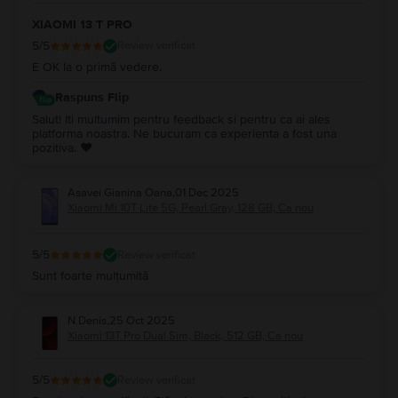
XIAOMI 13 T PRO
5
/5
Review verificat
E OK la o primă vedere.
Raspuns Flip
Salut! Iti multumim pentru feedback si pentru ca ai ales
platforma noastra. Ne bucuram ca experienta a fost una
pozitiva. ❤️
Asavei Gianina Oana
,
01 Dec 2025
Xiaomi Mi 10T Lite 5G, Pearl Gray, 128 GB, Ca nou
5
/5
Review verificat
Sunt foarte mulțumită
N.Denis
,
25 Oct 2025
Xiaomi 13T Pro Dual Sim, Black, 512 GB, Ca nou
5
/5
Review verificat