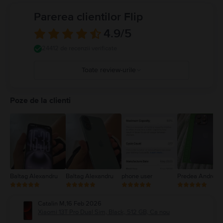
Parerea clientilor Flip
4.9
/5
24412 de recenzii verificate
Toate review-urile
5
4
Poze de la clienti
3
2
1
Baltag Alexandru
Baltag Alexandru
phone user
Predea Andreea
Catalin M
,
16 Feb 2026
Xiaomi 13T Pro Dual Sim, Black, 512 GB, Ca nou