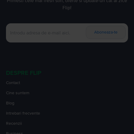
Primesti cele mai fresh stiri, oferte si update-uri cat ai zice
Flip!
Aboneaza-te
DESPRE FLIP
Contact
Cine suntem
Blog
Intrebari frecvente
Recenzii
Business