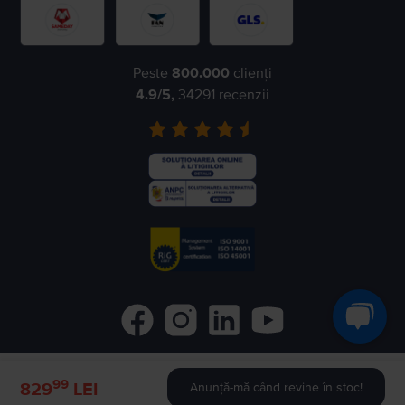
Peste
800.000
clienți
4.9
/5,
34291
recenzii
99
©
2026
Flip.ro
- All rights reserved.
829
LEI
Anunță-mă când revine în stoc!