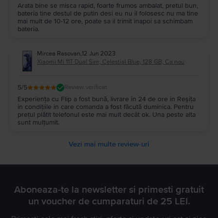
Arata bine se misca rapid, foarte frumos ambalat, pretul bun,
bateria tine destul de putin desi eu nu il folosesc nu ma tine
mai mult de 10-12 ore, poate sa il trimit inapoi sa schimbam
bateria.
Mircea Rasovan
,
12 Jun 2023
Xiaomi Mi 11T Dual Sim, Celestial Blue, 128 GB, Ca nou
5
/5
Review verificat
Experiența cu Flip a fost bună, livrare în 24 de ore in Reșița
in condițiile in care comanda a fost făcută duminica. Pentru
prețul plătit telefonul este mai mult decât ok. Una peste alta
sunt mulțumit.
Vezi mai multe review-uri
Aboneaza-te la newsletter si primesti gratuit
un voucher de cumparaturi de 25 LEI.