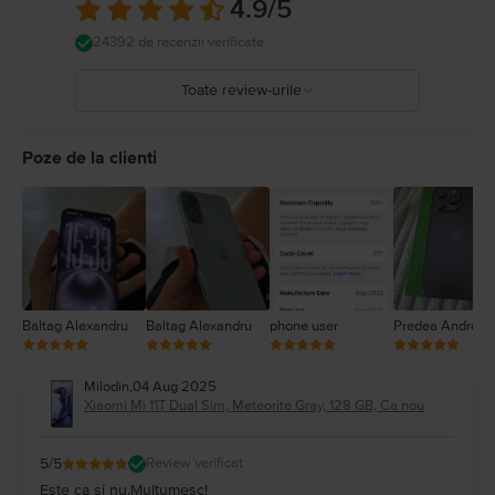
4.9
/5
24392 de recenzii verificate
Toate review-urile
5
4
Poze de la clienti
3
2
1
Baltag Alexandru
Baltag Alexandru
phone user
Predea Andreea
Milodin
,
04 Aug 2025
Xiaomi Mi 11T Dual Sim, Meteorite Gray, 128 GB, Ca nou
5
/5
Review verificat
Este ca si nu.Multumesc!