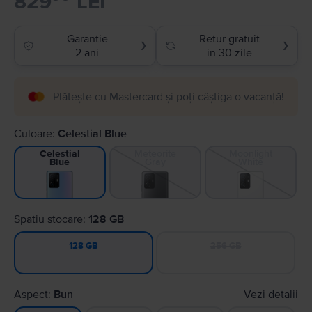
829
LEI
Garantie
Retur gratuit
❯
❯
2 ani
in 30 zile
Plătește cu Mastercard și poți câștiga o vacanță!
Culoare:
Celestial Blue
Meteorite
Moonlight
Celestial
Gray
White
Blue
Spatiu stocare:
128 GB
256 GB
128 GB
Aspect:
Bun
Vezi detalii