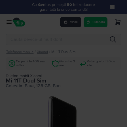
Cu
Genius
primești
50 lei
reducere
garantată la orice comandă!
Vinde
Cumpara
Telefoane mobile
/
Xiaomi
/
Mi 11T Dual Sim
Cu până la 40% mai
Garanție 2
Retur gratuit 30 de
ieftin
ani
zile
Telefon mobil Xiaomi
Mi 11T Dual Sim
Celestial Blue, 128 GB, Bun