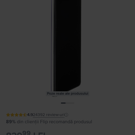
Poze reale ale produsului
4.9
24392
review-uri
89%
din clienții Flip recomandă produsul
99