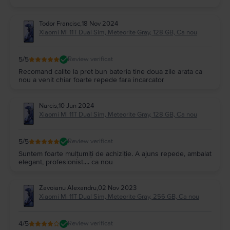
Todor Francisc
,
18 Nov 2024
Xiaomi Mi 11T Dual Sim, Meteorite Gray, 128 GB, Ca nou
5
/5
Review verificat
Recomand calite la pret bun bateria tine doua zile arata ca
nou a venit chiar foarte repede fara incarcator
Narcis
,
10 Jun 2024
Xiaomi Mi 11T Dual Sim, Meteorite Gray, 128 GB, Ca nou
5
/5
Review verificat
Suntem foarte mulțumiți de achiziție. A ajuns repede, ambalat
elegant, profesionist.... ca nou
Zavoianu Alexandru
,
02 Nov 2023
Xiaomi Mi 11T Dual Sim, Meteorite Gray, 256 GB, Ca nou
4
/5
Review verificat