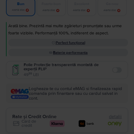
Foarte bun
Excelent
Ca nou
Bun
Alertă stoc
Alertă stoc
Alertă stoc
Alertă stoc
Arată bine. Prezintă mai multe zgârieturi pronunțate sau urme
foarte vizibile. Performanță 100%, indiferent de aspect.
Perfect funcțional
Baterie performanta
Folie Protecție transparentă montată de
experții FLIP
Enable
99
49
LEI
Logheaza-te cu contul eMAG si finalizeaza rapid
comanda prin finantare sau cu cardul salvat in
cont.
Rate și Credit Online
detalii
Card de
credit