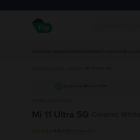
Telefoane
Laptopuri
Tablete
Smartwatch-uri
Console jocuri
Telefoane mobile
Xiaomi
/
Mi 11 Ultra 5G
/
Cu până la 40% mai ieftin
Telefon mobil Xiaomi
Mi 11 Ultra 5G
Ceramic White
4.9
24421
review-uri