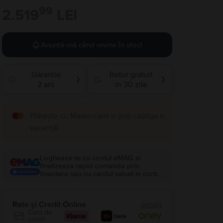
99
2.519
LEI
Anunță-mă când revine în stoc!
Garantie
Retur gratuit
❯
❯
2 ani
in 30 zile
Plătește cu Mastercard și poți câștiga o
vacanță!
Logheaza-te cu contul eMAG si
finalizeaza rapid comanda prin
finantare sau cu cardul salvat in cont.
Rate și Credit Online
detalii
Card de
credit