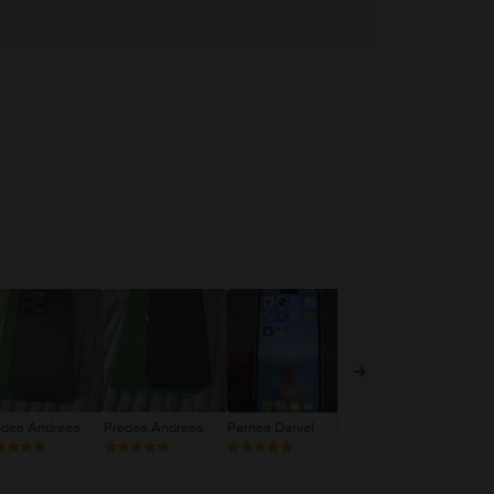
edea Andreea
Predea Andreea
Pernea Daniel
Daniela Toader
Ghi