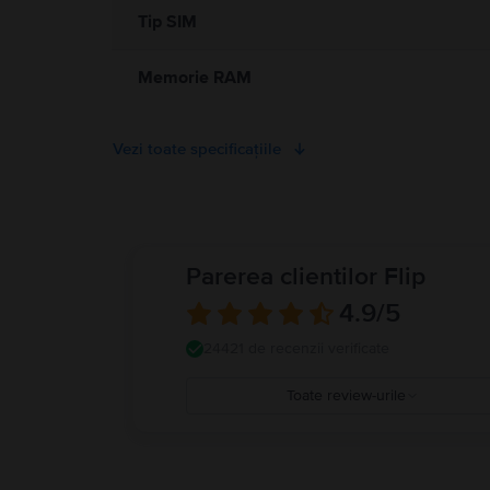
Tip SIM
Memorie RAM
Vezi toate specificațiile
Parerea clientilor Flip
4.9
/5
24421 de recenzii verificate
Toate review-urile
5
4
3