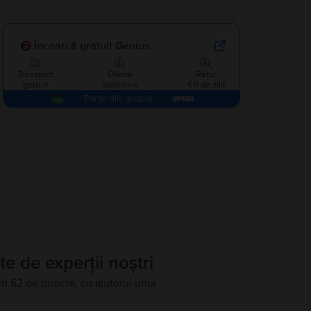
Încearcă gratuit Genius
Transport
Oferte
Retur
gratuit
exclusive
60 de zile
Parte din grupul
te de experții noștri
în 62 de puncte, cu ajutorul unui