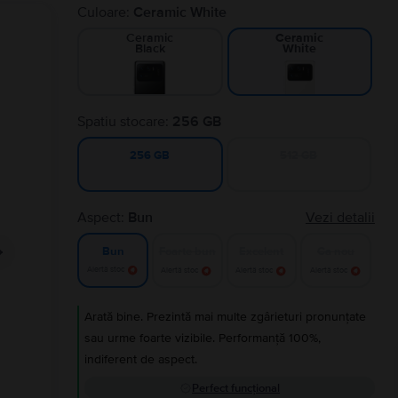
Culoare:
Ceramic White
Ceramic
Ceramic
Black
White
Spatiu stocare:
256 GB
512 GB
256 GB
Aspect:
Bun
Vezi detalii
Foarte bun
Excelent
Ca nou
Bun
Alertă stoc
Alertă stoc
Alertă stoc
Alertă stoc
Arată bine. Prezintă mai multe zgârieturi pronunțate
sau urme foarte vizibile. Performanță 100%,
indiferent de aspect.
Perfect funcțional