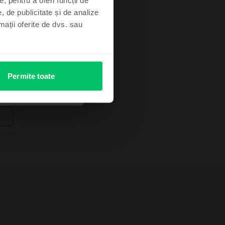
 stoc
, de publicitate și de analize
rmații oferite de dvs. sau
t
Permite toate
e