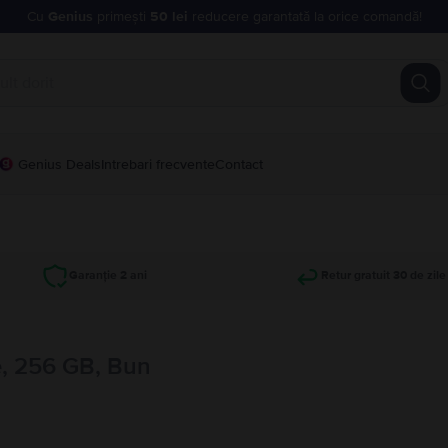
Cu
Genius
primești
50 lei
reducere garantată la orice comandă!
Genius Deals
Intrebari frecvente
Contact
Garanție 2 ani
Retur gratuit 30 de zile
, 256 GB, Bun