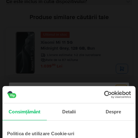
Ce este inclus în cutia dispozitivului?
Produse similare căutării tale
Ultimul în stoc
Xiaomi Mi 11 5G
Midnight Gray, 128 GB, Bun
Livrare estimata:
1-2 zile lucratoare
Rate de la 87 lei/luna
99
1.039
Lei
Consimțământ
Detalii
Despre
Descriere
Telefon mobil Xiaomi Mi 11 Ultra 5G, Ceramic Black, 256 GB, Excelent
Politica de utilizare Cookie-uri