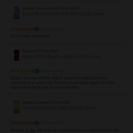
Asavei Gianina Oana
,
01 Dec 2025
Xiaomi Mi 10T Lite 5G, Pearl Gray, 128 GB, Ca nou
5
/5
Review verificat
Sunt foarte mulțumită
N.Denis
,
25 Oct 2025
Xiaomi 13T Pro Dual Sim, Black, 512 GB, Ca nou
5
/5
Review verificat
Exact ca in specificati. Plăcut surprins. Dispozitivul se
prezintă că și unul nou. Funcționează bine dacă nu chiar
foarte bine. Mulțumit de serviciile Flip.
Dobrescu Rareș
,
17 Oct 2025
Xiaomi Xiaomi 13 5G, White, 256 GB, Ca nou
5
/5
Review verificat
Perfect, 0 lag, flip a facut o treaba buna cu telefonul acesta.