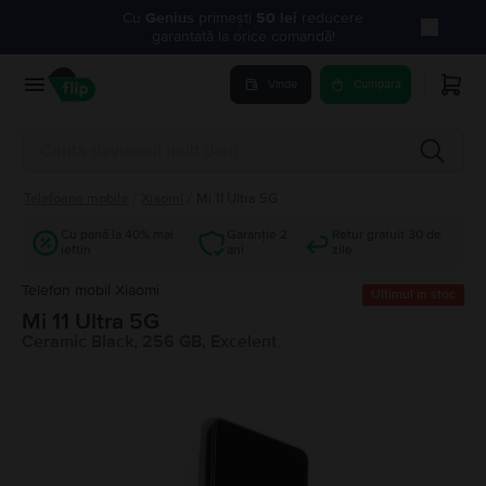
Cu
Genius
primești
50 lei
reducere
garantată la orice comandă!
Vinde
Cumpara
Telefoane mobile
/
Xiaomi
/
Mi 11 Ultra 5G
Cu până la 40% mai
Garanție 2
Retur gratuit 30 de
ieftin
ani
zile
Telefon mobil Xiaomi
Ultimul în stoc
Mi 11 Ultra 5G
Ceramic Black, 256 GB, Excelent