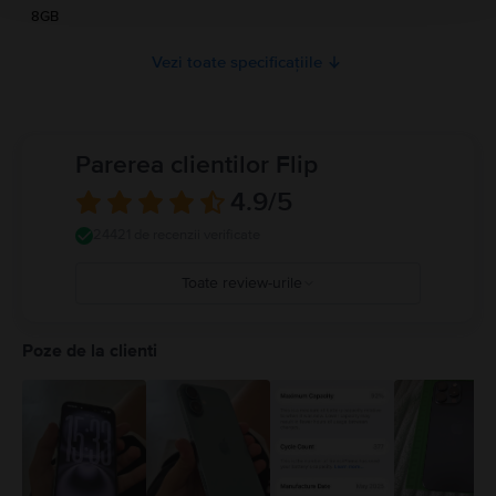
8GB
Vezi toate specificațiile
Parerea clientilor Flip
4.9
/5
24421 de recenzii verificate
Toate review-urile
5
4
Poze de la clienti
3
2
1