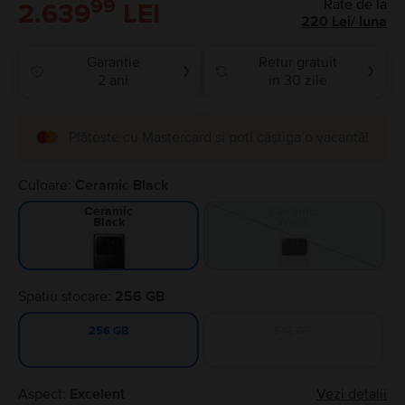
99
Rate de la
2.639
LEI
220
Lei
/
luna
Garantie
Retur gratuit
❯
❯
2 ani
in 30 zile
Plătește cu Mastercard și poți câștiga o vacanță!
Culoare:
Ceramic Black
Ceramic
Ceramic
White
Black
Spatiu stocare:
256 GB
512 GB
256 GB
Aspect:
Excelent
Vezi detalii