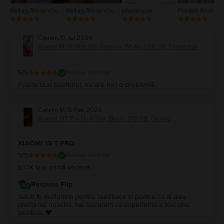
Baltag Alexandru
Baltag Alexandru
phone user
Predea Andreea
Ciprian
,
10 Jul 2024
Xiaomi Mi 11 Ultra 5G, Ceramic White, 256 GB, Foarte bun
5
/5
Review verificat
Foarte bun telefonul, nu are nici o problemă
Catalin M
,
16 Feb 2026
Xiaomi 13T Pro Dual Sim, Black, 512 GB, Ca nou
XIAOMI 13 T PRO
5
/5
Review verificat
E OK la o primă vedere.
Raspuns Flip
Salut! Iti multumim pentru feedback si pentru ca ai ales
platforma noastra. Ne bucuram ca experienta a fost una
pozitiva. ❤️