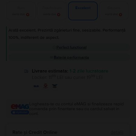
Bun
Foarte bun
Ca nou
Excelent
Alertă stoc
Alertă stoc
Alertă stoc
Arată excelent. Prezintă zgârieturi fine, sesizabile. Performanță
100%, indiferent de aspect.
Perfect funcțional
Baterie performanta
Livrare estimata:
1-2 zile lucratoare
99
99
Locker
:
11
LEI
sau
curier
19
LEI
Logheaza-te cu contul eMAG si finalizeaza rapid
comanda prin finantare sau cu cardul salvat in
cont.
Rate și Credit Online
detalii