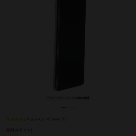
Poze reale ale produsului
4.9
24421
review-uri
Alertă preț