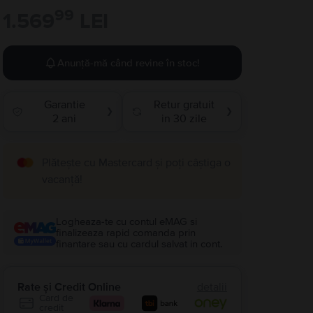
99
1.569
LEI
Anunță-mă când revine în stoc!
Garantie
Retur gratuit
❯
❯
2 ani
in 30 zile
Plătește cu Mastercard și poți câștiga o
vacanță!
Logheaza-te cu contul eMAG si
finalizeaza rapid comanda prin
finantare sau cu cardul salvat in cont.
Rate și Credit Online
detalii
Card de
credit