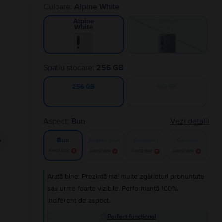
Culoare:
Alpine White
Solstice
Alpine
Grey
White
Spatiu stocare:
256 GB
512 GB
256 GB
Aspect:
Bun
Vezi detalii
Foarte bun
Excelent
Ca nou
Bun
Alertă stoc
Alertă stoc
Alertă stoc
Alertă stoc
Arată bine. Prezintă mai multe zgârieturi pronunțate
sau urme foarte vizibile. Performanță 100%,
indiferent de aspect.
Perfect funcțional