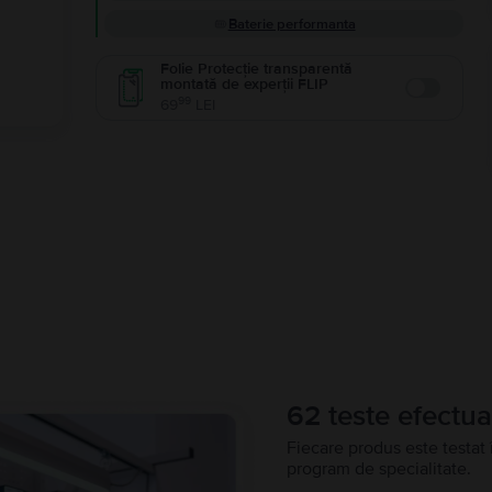
Baterie performanta
Folie Protecție transparentă
montată de experții FLIP
Enable
99
69
LEI
62 teste efectua
Fiecare produs este testat 
program de specialitate.