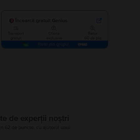
Încearcă gratuit Genius
Transport
Oferte
Retur
gratuit
exclusive
60 de zile
Parte din grupul
te de experții noștri
în 62 de puncte, cu ajutorul unui