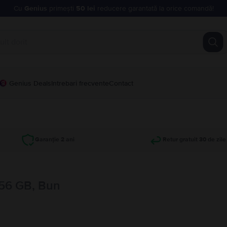
Cu
Genius
primești
50 lei
reducere garantată la orice comandă!
Genius Deals
Intrebari frecvente
Contact
Garanție 2 ani
Retur gratuit 30 de zile
256 GB, Bun