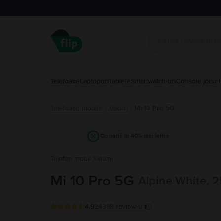
Telefoane
Laptopuri
Tablete
Smartwatch-uri
Console jocuri
Telefoane mobile
Xiaomi
/
Mi 10 Pro 5G
/
Cu până la 40% mai ieftin
Telefon mobil Xiaomi
Mi 10 Pro 5G
Alpine White, 
4.9
24388
review-uri