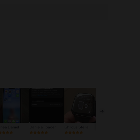
rnea Daniel
Daniela Toader
Ghildus Stella
Nemes Antonia
Ne