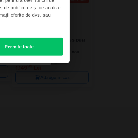
 stoc
Ultimul în stoc
, de publicitate și de analize
rmații oferite de dvs. sau
Sim
Xiaomi Redmi Note 13 Pro 5G Dual
Sim
Permite toate
Midnight Black, 256 GB, Ca nou
Livrare estimata:
Maine
Rate de la 96 lei/luna
99
1.149
Lei
Adauga in cos