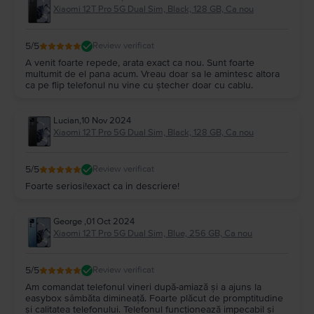
Xiaomi 12T Pro 5G Dual Sim, Black, 128 GB, Ca nou
5
/5
Review verificat
A venit foarte repede, arata exact ca nou. Sunt foarte
multumit de el pana acum. Vreau doar sa le amintesc altora
ca pe flip telefonul nu vine cu ștecher doar cu cablu.
Lucian
,
10 Nov 2024
Xiaomi 12T Pro 5G Dual Sim, Black, 128 GB, Ca nou
5
/5
Review verificat
Foarte seriosi!exact ca in descriere!
George
,
01 Oct 2024
Xiaomi 12T Pro 5G Dual Sim, Blue, 256 GB, Ca nou
5
/5
Review verificat
Am comandat telefonul vineri după-amiază și a ajuns la
easybox sâmbăta dimineață. Foarte plăcut de promptitudine
și calitatea telefonului. Telefonul funcționează impecabil și