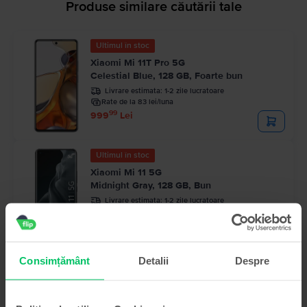
Produse similare căutării tale
Ultimul în stoc
Xiaomi Mi 11T Pro 5G
Celestial Blue, 128 GB, Foarte bun
Livrare estimata:
1-2 zile lucratoare
Rate de la 83 lei/luna
99
999
Lei
Ultimul în stoc
Xiaomi Mi 11 5G
Midnight Gray, 128 GB, Bun
Livrare estimata:
1-2 zile lucratoare
Rate de la 87 lei/luna
99
1.039
Lei
Consimțământ
Detalii
Despre