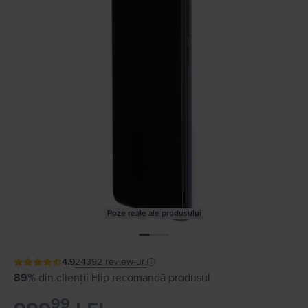
Poze reale ale produsului
4.9
24392
review-uri
89%
din clienții Flip recomandă produsul
99