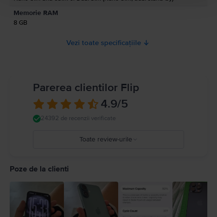
Memorie RAM
8 GB
Vezi toate specificațiile
Parerea clientilor Flip
4.9
/5
24392 de recenzii verificate
Toate review-urile
5
4
Poze de la clienti
3
2
1