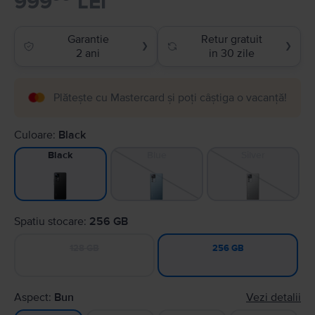
999
LEI
Garantie
Retur gratuit
❯
❯
2 ani
in 30 zile
Plătește cu Mastercard și poți câștiga o vacanță!
Culoare:
Black
Blue
Silver
Black
Spatiu stocare:
256 GB
128 GB
256 GB
Aspect:
Bun
Vezi detalii