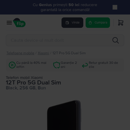
Cu
Genius
primești
50 lei
reducere
garantată la orice comandă!
Vinde
Cumpara
Telefoane mobile
/
Xiaomi
/
12T Pro 5G Dual Sim
Cu până la 40% mai
Garanție 2
Retur gratuit 30 de
ieftin
ani
zile
Telefon mobil Xiaomi
12T Pro 5G Dual Sim
Black, 256 GB, Bun