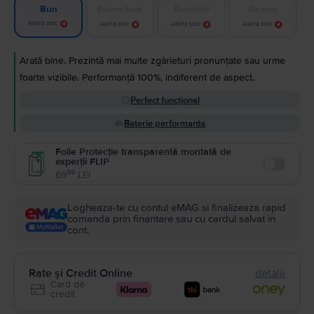
Foarte bun
Excelent
Ca nou
Bun
Alertă stoc
Alertă stoc
Alertă stoc
Alertă stoc
Arată bine. Prezintă mai multe zgârieturi pronunțate sau urme
foarte vizibile. Performanță 100%, indiferent de aspect.
Perfect funcțional
Baterie performanta
Folie Protecție transparentă montată de
experții FLIP
Enable
99
69
LEI
Logheaza-te cu contul eMAG si finalizeaza rapid
comanda prin finantare sau cu cardul salvat in
cont.
Rate și Credit Online
detalii
Card de
credit