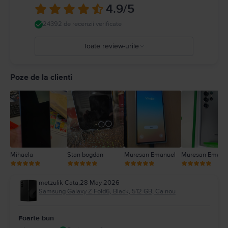
4.9
/5
24392 de recenzii verificate
Toate review-urile
5
4
Poze de la clienti
3
2
1
Mihaela
Stan bogdan
Muresan Emanuel
Muresan Emanu
metzulik Cata
,
28 May 2026
Samsung Galaxy Z Fold6, Black, 512 GB, Ca nou
Foarte bun