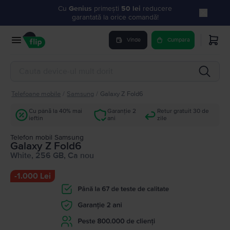
Cu
Genius
primești
50 lei
reducere
garantată la orice comandă!
Vinde
Cumpara
Telefoane mobile
/
Samsung
/
Galaxy Z Fold6
Cu până la 40% mai
Garanție 2
Retur gratuit 30 de
ieftin
ani
zile
Telefon mobil Samsung
Galaxy Z Fold6
White, 256 GB, Ca nou
-
1.000 Lei