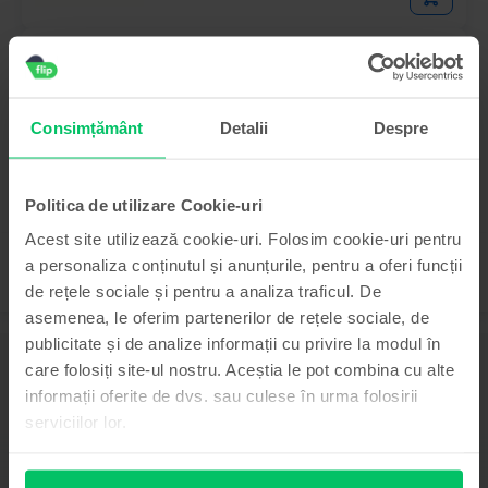
Samsung Galaxy S22 5G Dual Sim
Phantom Black, 128 GB, Foarte bun
Livrare estimata:
1-2 zile lucratoare
Rate de la 100 lei/luna
Consimțământ
Detalii
Despre
Economisesti 770 Lei vs Nou
99
1.199
Lei
Politica de utilizare Cookie-uri
Acest site utilizează cookie-uri. Folosim cookie-uri pentru
a personaliza conținutul și anunțurile, pentru a oferi funcții
de rețele sociale și pentru a analiza traficul. De
asemenea, le oferim partenerilor de rețele sociale, de
publicitate și de analize informații cu privire la modul în
Descriere
care folosiți site-ul nostru. Aceștia le pot combina cu alte
Telefon mobil Samsung Galaxy Z Fold6, White, 256 GB, Ca nou
informații oferite de dvs. sau culese în urma folosirii
Vezi mai mult
serviciilor lor.
Informatii conformitate produs