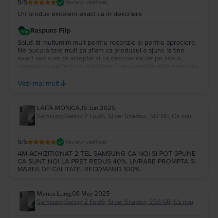
5
/5
Review verificat
Un produs excelent exact ca in descriere
Raspuns Flip
Salut! Iti multumim mult pentru recenzie si pentru apreciere.
Ne bucura tare mult sa aflam ca produsul a ajuns la tine
exact asa cum te asteptai si ca descrierea de pe site a
corespuns perfect cu realitatea. Transparenta este esentiala
in tot ceea ce facem, iar mesajul tau ne confirma ca ne
facem treaba bine. 💚 Sa il folosesti cu maxima placere in
Vezi mai mult
continuare si te mai asteptam cu drag pe la noi!
LAITA MONICA
,
16 Jun 2025
Samsung Galaxy Z Fold6, Silver Shadow, 512 GB, Ca nou
5
/5
Review verificat
AM ACHIZITIONAT 2 TEL SAMSUNG CA NOI SI POT SPUNE
CA SUNT NOI LA PRET REDUS 40%. LIVRARE PROMPTA SI
MARFA DE CALITATE. RECOMAND 100%
Marius Lung
,
08 May 2025
Samsung Galaxy Z Fold6, Silver Shadow, 256 GB, Ca nou