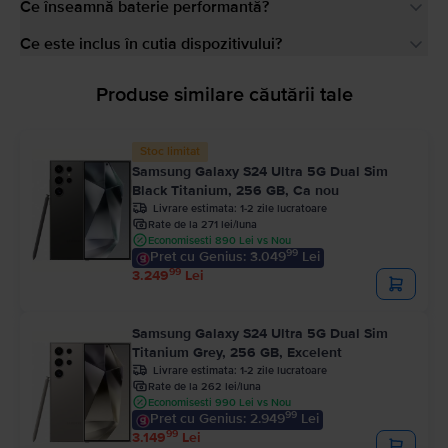
Ce înseamnă baterie performantă?
Ce este inclus în cutia dispozitivului?
Produse similare căutării tale
Stoc limitat
Samsung Galaxy S24 Ultra 5G Dual Sim
Black Titanium, 256 GB, Ca nou
Livrare estimata:
1-2 zile lucratoare
Rate de la 271 lei/luna
Economisesti 890 Lei vs Nou
99
Pret cu Genius: 3.049
Lei
99
3.249
Lei
Samsung Galaxy S24 Ultra 5G Dual Sim
Titanium Grey, 256 GB, Excelent
Livrare estimata:
1-2 zile lucratoare
Rate de la 262 lei/luna
Economisesti 990 Lei vs Nou
99
Pret cu Genius: 2.949
Lei
99
3.149
Lei