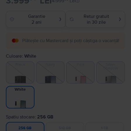
3.999
LEI
4.999
Lei
Garantie
Retur gratuit
❯
❯
2 ani
in 30 zile
Plătește cu Mastercard și poți câștiga o vacanță!
Culoare:
White
Black
Navy
Pink
Silver
Shadow
White
Spatiu stocare:
256 GB
512 GB
1 TB
256 GB