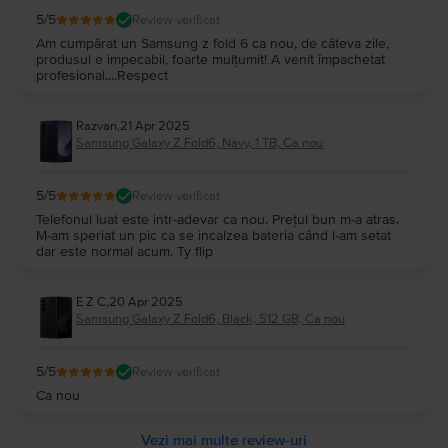
5
/5
Review verificat
Am cumpărat un Samsung z fold 6 ca nou, de câteva zile,
produsul e impecabil, foarte mulțumit! A venit împachetat
profesional....Respect
Razvan
,
21 Apr 2025
Samsung Galaxy Z Fold6, Navy, 1 TB, Ca nou
5
/5
Review verificat
Telefonul luat este intr-adevar ca nou. Prețul bun m-a atras.
M-am speriat un pic ca se incalzea bateria când l-am setat
dar este normal acum. Ty flip
E Z C
,
20 Apr 2025
Samsung Galaxy Z Fold6, Black, 512 GB, Ca nou
5
/5
Review verificat
Ca nou
Vezi mai multe review-uri