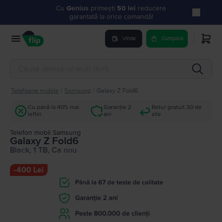
Cu
Genius
primești
50 lei
reducere
garantată la orice comandă!
Vinde
Cumpara
Telefoane mobile
/
Samsung
/
Galaxy Z Fold6
Cu până la 40% mai
Garanție 2
Retur gratuit 30 de
ieftin
ani
zile
Telefon mobil Samsung
Galaxy Z Fold6
Black, 1 TB, Ca nou
-
400 Lei