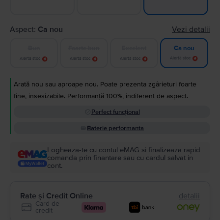
Aspect:
Ca nou
Vezi detalii
Bun
Foarte bun
Excelent
Ca nou
Alertă stoc
Alertă stoc
Alertă stoc
Alertă stoc
Arată nou sau aproape nou. Poate prezenta zgârieturi foarte
fine, insesizabile. Performanță 100%, indiferent de aspect.
Perfect funcțional
Baterie performanta
Logheaza-te cu contul eMAG si finalizeaza rapid
comanda prin finantare sau cu cardul salvat in
cont.
Rate și Credit Online
detalii
Card de
credit