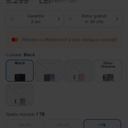
5.299
LEI
5.699
Lei
Garantie
Retur gratuit
❯
❯
2 ani
in 30 zile
Plătește cu Mastercard și poți câștiga o vacanță!
Culoare:
Black
Navy
Pink
Silver
Black
Shadow
White
Spatiu stocare:
1 TB
256 GB
512 GB
1 TB