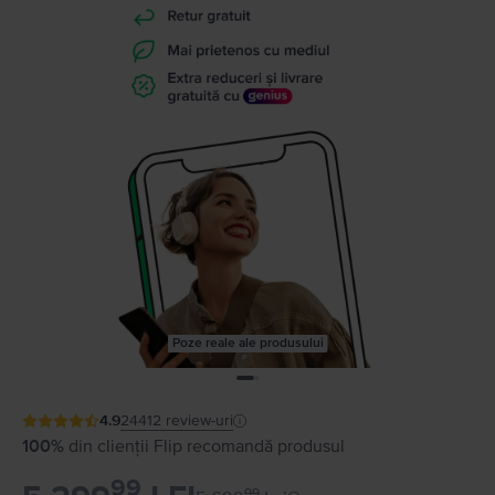
Poze reale ale produsului
4.9
24412
review-uri
100%
din clienții Flip recomandă produsul
99
99