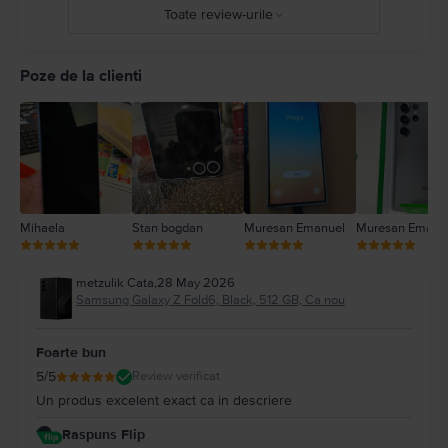
Toate review-urile
5
4
Poze de la clienti
3
2
1
Mihaela
Stan bogdan
Muresan Emanuel
Muresan Emanu
metzulik Cata
,
28 May 2026
Samsung Galaxy Z Fold6, Black, 512 GB, Ca nou
Foarte bun
5
/5
Review verificat
Un produs excelent exact ca in descriere
Raspuns Flip