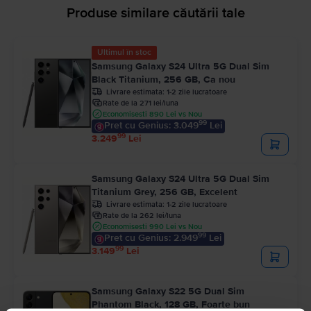
Produse similare căutării tale
Ultimul în stoc
Samsung Galaxy S24 Ultra 5G Dual Sim
Black Titanium, 256 GB, Ca nou
Livrare estimata:
1-2 zile lucratoare
Rate de la 271 lei/luna
Economisesti 890 Lei vs Nou
99
Pret cu Genius: 3.049
Lei
99
3.249
Lei
Samsung Galaxy S24 Ultra 5G Dual Sim
Titanium Grey, 256 GB, Excelent
Livrare estimata:
1-2 zile lucratoare
Rate de la 262 lei/luna
Economisesti 990 Lei vs Nou
99
Pret cu Genius: 2.949
Lei
99
3.149
Lei
Samsung Galaxy S22 5G Dual Sim
Phantom Black, 128 GB, Foarte bun