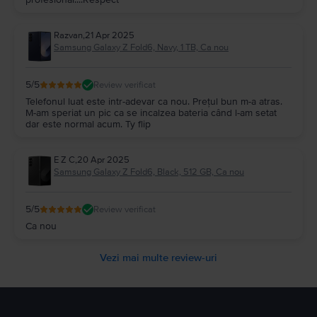
Razvan
,
21 Apr 2025
Samsung Galaxy Z Fold6, Navy, 1 TB, Ca nou
5
/5
Review verificat
Telefonul luat este intr-adevar ca nou. Prețul bun m-a atras.
M-am speriat un pic ca se incalzea bateria când l-am setat
dar este normal acum. Ty flip
E Z C
,
20 Apr 2025
Samsung Galaxy Z Fold6, Black, 512 GB, Ca nou
5
/5
Review verificat
Ca nou
Vezi mai multe review-uri