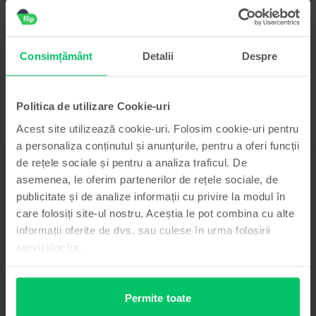
Livrare estimata:
1-2 zile lucratoare
Rate de la 100 lei/luna
Economisesti 770 Lei vs Nou
99
1.199
Lei
Consimțământ
Detalii
Despre
Politica de utilizare Cookie-uri
Acest site utilizează cookie-uri. Folosim cookie-uri pentru
a personaliza conținutul și anunțurile, pentru a oferi funcții
de rețele sociale și pentru a analiza traficul. De
asemenea, le oferim partenerilor de rețele sociale, de
Descriere
publicitate și de analize informații cu privire la modul în
Telefon mobil Samsung Galaxy Z Fold6, Black, 1 TB, Ca nou
care folosiți site-ul nostru. Aceștia le pot combina cu alte
Vezi mai mult
informații oferite de dvs. sau culese în urma folosirii
serviciilor lor.
Informatii conformitate produs
Informatii siguranta produs
Specificații
Permite toate