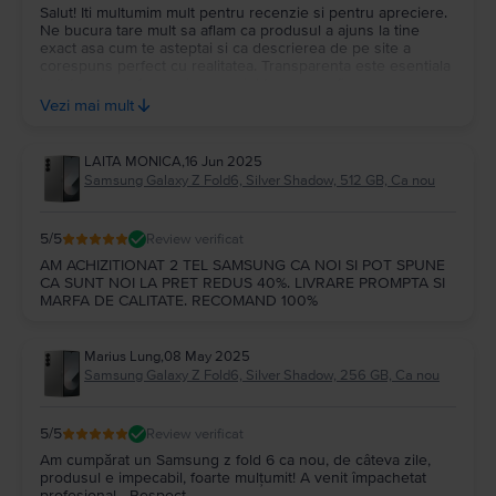
Salut! Iti multumim mult pentru recenzie si pentru apreciere.
Ne bucura tare mult sa aflam ca produsul a ajuns la tine
exact asa cum te asteptai si ca descrierea de pe site a
corespuns perfect cu realitatea. Transparenta este esentiala
in tot ceea ce facem, iar mesajul tau ne confirma ca ne
facem treaba bine. 💚 Sa il folosesti cu maxima placere in
Vezi mai mult
continuare si te mai asteptam cu drag pe la noi!
LAITA MONICA
,
16 Jun 2025
Samsung Galaxy Z Fold6, Silver Shadow, 512 GB, Ca nou
5
/5
Review verificat
AM ACHIZITIONAT 2 TEL SAMSUNG CA NOI SI POT SPUNE
CA SUNT NOI LA PRET REDUS 40%. LIVRARE PROMPTA SI
MARFA DE CALITATE. RECOMAND 100%
Marius Lung
,
08 May 2025
Samsung Galaxy Z Fold6, Silver Shadow, 256 GB, Ca nou
5
/5
Review verificat
Am cumpărat un Samsung z fold 6 ca nou, de câteva zile,
produsul e impecabil, foarte mulțumit! A venit împachetat
profesional....Respect