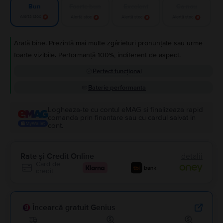
Foarte bun
Excelent
Ca nou
Bun
Alertă stoc
Alertă stoc
Alertă stoc
Alertă stoc
Arată bine. Prezintă mai multe zgârieturi pronunțate sau urme
foarte vizibile. Performanță 100%, indiferent de aspect.
Perfect funcțional
Baterie performanta
Logheaza-te cu contul eMAG si finalizeaza rapid
comanda prin finantare sau cu cardul salvat in
cont.
Rate și Credit Online
detalii
Card de
credit
Încearcă gratuit Genius