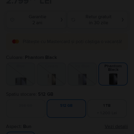
2.799
LEI
Garantie
Retur gratuit
❯
❯
2 ani
in 30 zile
Plătește cu Mastercard și poți câștiga o vacanță!
Culoare:
Phantom Black
Blue
Cream
Icy Blue
Phantom
Black
Spatiu stocare:
512 GB
256 GB
1 TB
512 GB
+ 1.200 Lei
Aspect:
Bun
Vezi detalii