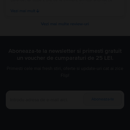
telefonul este ireparabil si voi primii toti banii inapoi. Tot
procesul de retur a durat aproximativ 9 zile din momentul
Vezi mai mult
trimiterii in garantie, pana la returul efectiv al banilor in cont.
Pe scurt, recomand cu incredere Flip.
Vezi mai multe review-uri
Aboneaza-te la newsletter si primesti gratuit
un voucher de cumparaturi de 25 LEI.
Primesti cele mai fresh stiri, oferte si update-uri cat ai zice
Flip!
Aboneaza-te