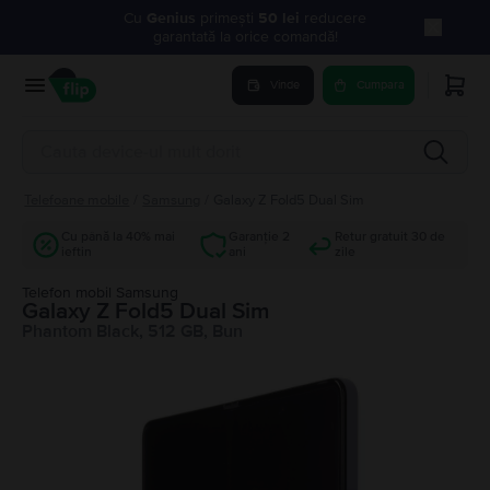
Cu
Genius
primești
50 lei
reducere
garantată la orice comandă!
Vinde
Cumpara
Telefoane mobile
/
Samsung
/
Galaxy Z Fold5 Dual Sim
Cu până la 40% mai
Garanție 2
Retur gratuit 30 de
ieftin
ani
zile
Telefon mobil Samsung
Galaxy Z Fold5 Dual Sim
Phantom Black, 512 GB, Bun