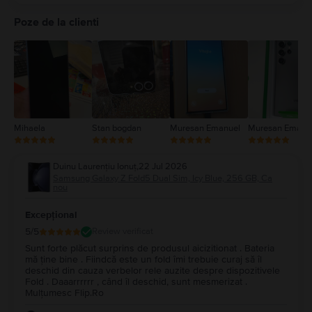
5
4
Poze de la clienti
3
2
1
Mihaela
Stan bogdan
Muresan Emanuel
Muresan Emanu
Duinu Laurențiu Ionuț
,
22 Jul 2026
Samsung Galaxy Z Fold5 Dual Sim, Icy Blue, 256 GB, Ca
nou
Excepțional
5
/5
Review verificat
Sunt forte plăcut surprins de produsul aicizitionat . Bateria
mă ține bine . Fiindcă este un fold îmi trebuie curaj să îl
deschid din cauza verbelor rele auzite despre dispozitivele
Fold . Daaarrrrrr , când îl deschid, sunt mesmerizat .
Mulțumesc Flip.Ro