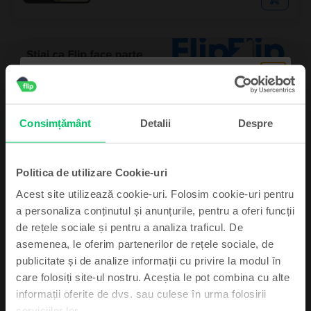
Descriere
Consimțământ
Detalii
Despre
Telefon mobil Samsung Galaxy Z Fold5 Dual Sim, Phantom Black, 512
GB, Bun
-
Politica de utilizare Cookie-uri
Vezi mai mult
Acest site utilizează cookie-uri. Folosim cookie-uri pentru
a personaliza conținutul și anunțurile, pentru a oferi funcții
Informatii conformitate produs
de rețele sociale și pentru a analiza traficul. De
asemenea, le oferim partenerilor de rețele sociale, de
Informatii siguranta produs
Specificații
Abonează-te și câștigă!
publicitate și de analize informații cu privire la modul în
care folosiți site-ul nostru. Aceștia le pot combina cu alte
Brand
Informatii producator
Device-ul mult dorit poate fi al tău cu un pic
informații oferite de dvs. sau culese în urma folosirii
Samsung
de noroc.
serviciilor lor.