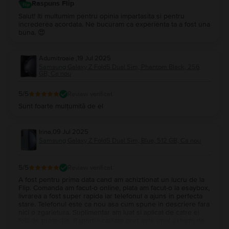
Raspuns Flip
Salut! Iti multumim pentru opinia impartasita si pentru
increderea acordata. Ne bucuram ca experienta ta a fost una
buna. 😍
Adumitroaie
,
19 Jul 2025
Samsung Galaxy Z Fold5 Dual Sim, Phantom Black, 256
GB, Ca nou
5
/5
Review verificat
Sunt foarte mulțumită de el
Irina
,
09 Jul 2025
Samsung Galaxy Z Fold5 Dual Sim, Blue, 512 GB, Ca nou
5
/5
Review verificat
A fost pentru prima data cand am achiztionat un lucru de la
Flip. Comanda am facut-o online, plata am facut-o la esaybox,
livrarea a fost super rapida iar telefonul a ajuns in perfecta
stare. Telefonul este ca nou asa cum spune in descriere fara
nici o zgarietura. Suplimentar am luat si aplicat de catre ei
folii de protecție. Raportul calitate pret este unul extrem de
corect . Recomand cu mare drag echipa Flip, sunt