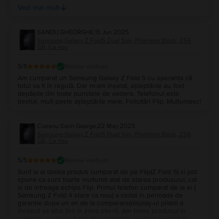
Vezi mai mult
responsabili si foarte seriosi!
SANDU GHEORGHE
,
15 Jun 2025
Samsung Galaxy Z Fold5 Dual Sim, Phantom Black, 256
GB, Ca nou
5
/5
Review verificat
Am cumparat un Samsung Galaxy Z Fold 5 cu speranța că
totul va fi în regulă. Dar m-am înșelat, așteptările au fost
depășite din toate punctele de vedere. Telefonul este
bestial, mult peste așteptările mele. Felicitări Flip. Mulțumesc!
Cioranu Sorin George
,
22 May 2025
Samsung Galaxy Z Fold5 Dual Sim, Phantom Black, 256
GB, Ca nou
5
/5
Review verificat
Sunt la al doilea produs cumparat de pe Flip(Z Fold 5) si pot
spune ca sunt foarte multumit atat de starea produsului, cat
si de intreaga echipa Flip. Primul telefon cumparat de la ei (
Samsung Z Fold 4 stare ca nou) a cedat in perioada de
garantie dupa un an de la cumparare(display-ul pliabil a
inceput sa aiba linii in zona plierii). Am trimis produsul in
garantie, iar dupa 2 zile de la trimitere am fost anuntat ca