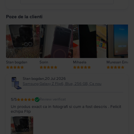
5
4
Poze de la clienti
3
2
1
Stan bogdan
Sorin
Mihaela
Muresan Emanu
Stan bogdan
,
20 Jul 2026
Samsung Galaxy Z Flip6, Blue, 256 GB, Ca nou
5
/5
Review verificat
Un produs exact ca in fotografi si cum a fost descris . Felicit
echipa Flip