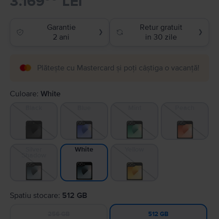
3.169
LEI
Garantie
Retur gratuit
❯
❯
2 ani
in 30 zile
Plătește cu Mastercard și poți câștiga o vacanță!
Culoare:
White
Black
Blue
Mint
Peach
Silver
Yellow
White
Shadow
Spatiu stocare:
512 GB
256 GB
512 GB