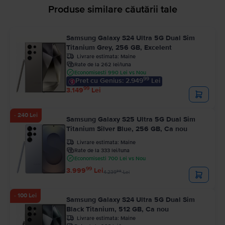
Produse similare căutării tale
Samsung Galaxy S24 Ultra 5G Dual Sim
Titanium Grey, 256 GB, Excelent
Livrare estimata:
Maine
Rate de la 262 lei/luna
Economisesti 990 Lei vs Nou
99
Pret cu Genius: 2.949
Lei
99
3.149
Lei
- 240 Lei
Samsung Galaxy S25 Ultra 5G Dual Sim
Titanium Silver Blue, 256 GB, Ca nou
Livrare estimata:
Maine
Rate de la 333 lei/luna
Economisesti 700 Lei vs Nou
99
3.999
Lei
99
4.239
Lei
- 100 Lei
Samsung Galaxy S24 Ultra 5G Dual Sim
Black Titanium, 512 GB, Ca nou
Livrare estimata:
Maine