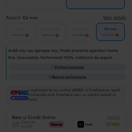
Aspect:
Ca nou
Vezi detalii
Bun
Foarte bun
Excelent
Ca nou
Alertă stoc
Alertă stoc
Alertă stoc
Alertă stoc
Arată nou sau aproape nou. Poate prezenta zgârieturi foarte
fine, insesizabile. Performanță 100%, indiferent de aspect.
Perfect funcțional
Baterie performanta
Logheaza-te cu contul eMAG si finalizeaza rapid
comanda prin finantare sau cu cardul salvat in
cont.
Rate și Credit Online
detalii
Card de
credit