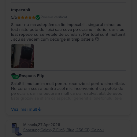
Impecabil
5
/5
Review verificat
Sincer nu ma așteptăm sa fie impecabil , singurul minus au
fost niste pete de lipici sau ceva pe ecranul interior dar s-au
luat repede cu servetele de ochelari , Per total sunt multumit
, acu sa vedem cum decurge in timp bateria 🫣
Raspuns Flip
Salut! Iti multumim mult pentru recenzie si pentru sinceritate.
Ne cerem scuze pentru acel mic inconvenient cu petele de
pe ecran, dar ne bucuram mult ca s-a rezolvat atat de usor.
Este grozav sa aflam ca aspectul general al telefonului te-a
surprins atat de placut! Daca totusi pe viitor observi orice
neregula la autonomie, nu uita ca telefonul beneficiaza de
Vezi mai mult
garantie, iar noi suntem aici pentru tine pe chatul din site
sau la contact@flip.ro. Sa il folosesti cu mare drag!💚
Mihaela
,
27 Apr 2026
Samsung Galaxy Z Flip6, Blue, 256 GB, Ca nou