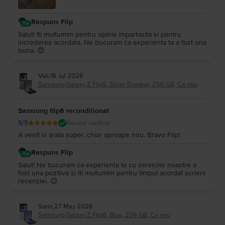
Raspuns Flip
Salut! Iti multumim pentru opinia impartasita si pentru
increderea acordata. Ne bucuram ca experienta ta a fost una
buna. 😍
Vali
,
18 Jul 2026
Samsung Galaxy Z Flip6, Silver Shadow, 256 GB, Ca nou
Samsung flip6 reconditionat
5
/5
Review verificat
A venit si arata super, chiar aproape nou. Bravo Flip!
Raspuns Flip
Salut! Ne bucuram ca experienta ta cu serviciile noastre a
fost una pozitiva si iti multumim pentru timpul acordat scrierii
recenziei. 😊
Sorin
,
27 May 2026
Samsung Galaxy Z Flip6, Blue, 256 GB, Ca nou