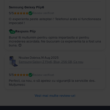
Samsung Galaxy Flip6
5
/5
Review verificat
O experienta peste asteptari ! Telefonul arata si functioneaza
impecabil !
Raspuns Flip
Buna! Iti multumim pentru opinia impartasita si pentru
increderea acordata. Ne bucuram ca experienta ta a fost una
buna. 😍
Niculae Dobrica
,
14 Aug 2025
Samsung Galaxy Z Flip6, Blue, 256 GB, Ca nou
5
/5
Review verificat
Perfect, ca nou, o să apelez cu siguranță la serviciile dvs.
Mulțumesc
Vezi mai multe review-uri