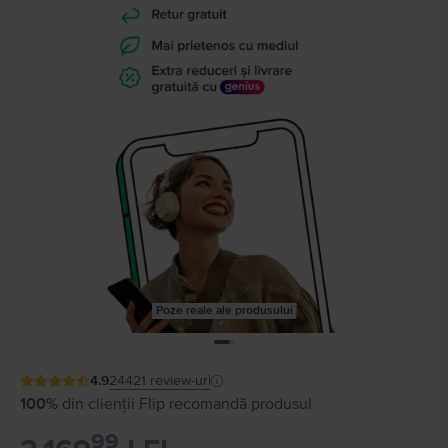
Poze reale ale produsului
4.9
24421
review-uri
100%
din clienții Flip recomandă produsul
99