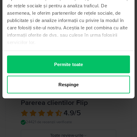
Samsung
de rețele sociale și pentru a analiza traficul. De
Model
Informatii persoana responsabila
asemenea, le oferim partenerilor de rețele sociale, de
Galaxy Z Flip6
publicitate și de analize informații cu privire la modul în
Culoare
Informatii siguranta produs
care folosiți site-ul nostru. Aceștia le pot combina cu alte
White
informații oferite de dvs. sau culese în urma folosirii
Informatii privind avertismentele de siguranta cu privire la produs.
Tip SIM
serviciilor lor.
A se citi manualul
Nano-SIM and multi eSIM
Memorie RAM
12 GB
Permite toate
Vezi toate specificațiile
Respinge
Parerea clientilor Flip
4.9
/5
24421 de recenzii verificate
Toate review-urile