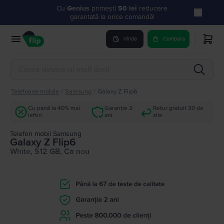
Cu
Genius
primești
50 lei
reducere
garantată la orice comandă!
Vinde
Cumpara
Telefoane mobile
/
Samsung
/
Galaxy Z Flip6
Cu până la 40% mai
Garanție 2
Retur gratuit 30 de
ieftin
ani
zile
Telefon mobil Samsung
Galaxy Z Flip6
White, 512 GB, Ca nou