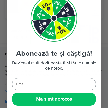
Rate de la 100 lei/luna
Economisesti 770 Lei vs Nou
99
1.199
Lei
Abonează-te și câștigă!
Descriere
Telefon mobil Samsung Galaxy S9 Plus, Blue, 256 GB, Bun
Device-ul mult dorit poate fi al tău cu un pic
Acum cu doua camere, Samsung Galaxy S9 + te aduce mai aproape de
de noroc.
realitate prin uimitoarele fotografii realizate pe timp de noapte si mai ales in
regim portret, functia care iti poate aduce pozele la un aspect comparativ
cu cel al aparatelor de fotografiat. Acest telefon impresioneaza cu
specificatiile lui, fiind unul dintre telefoanele preferate ale utilizatorilor
Samsung.
Vezi mai mult
Mă simt norocos
Informatii conformitate produs