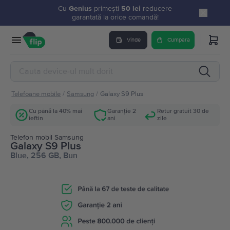
Cu
Genius
primești
50 lei
reducere
garantată la orice comandă!
Vinde
Cumpara
Telefoane mobile
/
Samsung
/
Galaxy S9 Plus
Cu până la 40% mai
Garanție 2
Retur gratuit 30 de
ieftin
ani
zile
Telefon mobil Samsung
Galaxy S9 Plus
Blue, 256 GB, Bun