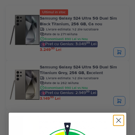
Ultimul în stoc
Samsung Galaxy S24 Ultra 5G Dual Sim
Black Titanium, 256 GB, Ca nou
Livrare estimata:
1-2 zile lucratoare
Rate de la 271 lei/luna
Economisesti 890 Lei vs Nou
99
Pret cu Genius: 3.049
Lei
99
3.249
Lei
Samsung Galaxy S24 Ultra 5G Dual Sim
Titanium Grey, 256 GB, Excelent
Livrare estimata:
1-2 zile lucratoare
Rate de la 262 lei/luna
Economisesti 990 Lei vs Nou
99
Pret cu Genius: 2.949
Lei
99
3.149
Lei
Ultimele 4 in stoc
Samsung Galaxy S22 5G Dual Sim
Phantom Black, 128 GB, Foarte bun
Livrare estimata:
1-2 zile lucratoare