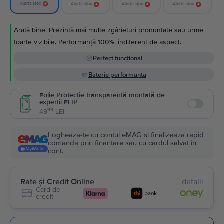
Alertă stoc
Alertă stoc
Alertă stoc
Alertă stoc
Arată bine. Prezintă mai multe zgârieturi pronunțate sau urme
foarte vizibile. Performanță 100%, indiferent de aspect.
Perfect funcțional
Baterie performanta
Folie Protecție transparentă montată de
experții FLIP
Enable
99
49
LEI
Logheaza-te cu contul eMAG si finalizeaza rapid
comanda prin finantare sau cu cardul salvat in
cont.
Rate și Credit Online
detalii
Card de
credit