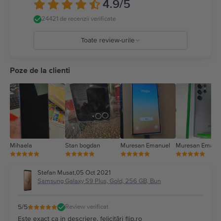
4.9
/5
24421 de recenzii verificate
Toate review-urile
5
4
Poze de la clienti
3
2
1
Mihaela
Stan bogdan
Muresan Emanuel
Muresan Emanu
Stefan Musat
,
05 Oct 2021
Samsung Galaxy S9 Plus, Gold, 256 GB, Bun
5
/5
Review verificat
Este exact ca in descriere, felicitări flip.ro