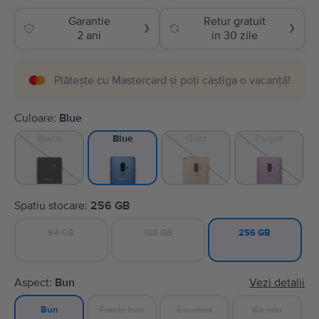
Garantie
Retur gratuit
❯
❯
2 ani
in 30 zile
Plătește cu Mastercard și poți câștiga o vacanță!
Culoare:
Blue
Black
Gold
Purple
Blue
Spatiu stocare:
256 GB
64 GB
128 GB
256 GB
Aspect:
Bun
Vezi detalii
Foarte bun
Excelent
Ca nou
Bun