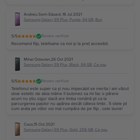
Andreiu Sorin Eduard
,
16 Jul 2021
Samsung Galaxy S9 Plus, Purple, 64 GB, Bun
5
/5
Review verificat
Recomand flip, telefoane ca noi și la preț accesibil.
Mihai Octavian
,
26 Oct 2021
Samsung Galaxy S9 Plus, Black, 64 GB, Ca nou
5
/5
Review verificat
Telefonul este super ca și nou impecabil se merita l am văzut
doar estetic de abia mâine îl butonez sa mi fac o părere
acum nu știu sigur dacă are limba română pt ca la
parcurgerea pașilor nu apărea decât câteva limbi . 5 stele pt
cum arata pe viitor voi mai cumpăra de pe flip , cele bune!
Coco
,
15 Oct 2021
Samsung Galaxy S9 Plus, Gold, 256 GB, Ca nou