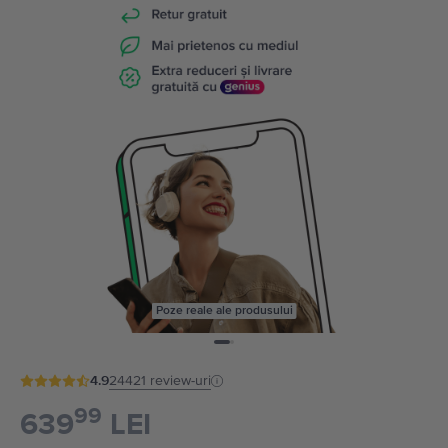
Poze reale ale produsului
4.9
24421
review-uri
99
639
LEI