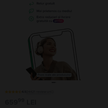
Poze reale ale produsului
4.9
24421
review-uri
99
659
LEI