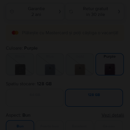
Garantie
Retur gratuit
❯
❯
2 ani
in 30 zile
Plătește cu Mastercard și poți câștiga o vacanță!
Culoare:
Purple
Black
Blue
Gold
Purple
Spatiu stocare:
128 GB
64 GB
128 GB
Aspect:
Bun
Vezi detalii
Foarte bun
Excelent
Ca nou
Bun