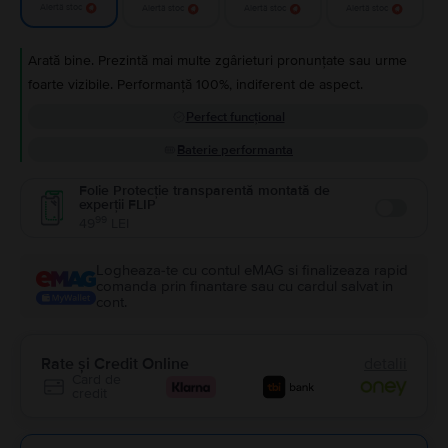
Alertă stoc
Alertă stoc
Alertă stoc
Alertă stoc
Arată bine. Prezintă mai multe zgârieturi pronunțate sau urme
foarte vizibile. Performanță 100%, indiferent de aspect.
Perfect funcțional
Baterie performanta
Folie Protecție transparentă montată de
experții FLIP
Enable
99
49
LEI
Logheaza-te cu contul eMAG si finalizeaza rapid
comanda prin finantare sau cu cardul salvat in
cont.
Rate și Credit Online
detalii
Card de
credit