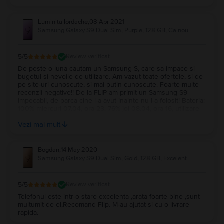
Luminita Iordache
,
08 Apr 2021
Samsung Galaxy S9 Dual Sim, Purple, 128 GB, Ca nou
5
/5
Review verificat
De peste o luna cautam un Samsung S, care sa impace si
bugetul si nevoile de utilizare. Am vazut toate ofertele, si de
pe site-uri cunoscute, si mai putin cunoscute. Foarte multe
recenzii negative!! De la FLIP am primit un Samsung S9
impecabil, de parca cine l-a avut inainte nu l-a folosit! Bateria:
100% miercuri 07.04, ora 23, 76% joi 08.04, ora 16, utilizare
normala (fara jocuri). Le doresc celor de la FLIP sa ramana
Vezi mai mult
profesionisti! Multumesc!
Bogdan
,
14 May 2020
Samsung Galaxy S9 Dual Sim, Gold, 128 GB, Excelent
5
/5
Review verificat
Telefonul este intr-o stare excelenta ,arata foarte bine ,sunt
multumit de el,Recomand Flip. M-au ajutat si cu o livrare
rapida.