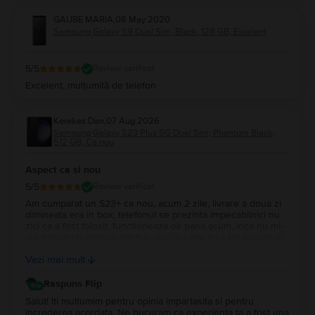
GAUBE MARIA
,
08 May 2020
Samsung Galaxy S9 Dual Sim, Black, 128 GB, Excelent
5
/5
Review verificat
Excelent, mulțumită de telefon
Kerekes Dan
,
07 Aug 2026
Samsung Galaxy S23 Plus 5G Dual Sim, Phantom Black,
512 GB, Ca nou
Aspect ca si nou
5
/5
Review verificat
Am cumparat un S23+ ca nou, acum 2 zile, livrare a doua zi
dimineata era in box, telefonul se prezinta impecabilnici nu
zici ca a fost folosit, functioneaza ok pana acum, inca nu mi-
am transferat vechiul telefon, deci nu stiu inca tot despre el,
ambalarea e impecabila si garantia 2 ani voi reveni mai tarziu
Vezi mai mult
cand voi incepe sa-l folosesc.
Raspuns Flip
Salut! Iti multumim pentru opinia impartasita si pentru
increderea acordata. Ne bucuram ca experienta ta a fost una