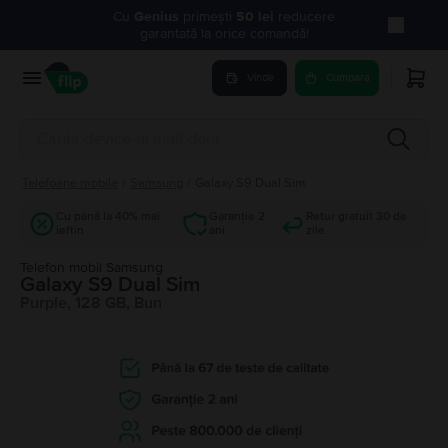
Cu
Genius
primești
50 lei
reducere
garantată la orice comandă!
Vinde
Cumpara
Telefoane mobile
/
Samsung
/
Galaxy S9 Dual Sim
Cu până la 40% mai
Garanție 2
Retur gratuit 30 de
ieftin
ani
zile
Telefon mobil Samsung
Galaxy S9 Dual Sim
Purple, 128 GB, Bun