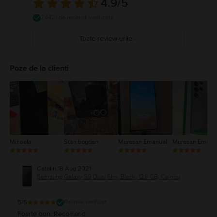
4.9
/5
24421 de recenzii verificate
Toate review-urile
5
4
Poze de la clienti
3
2
1
Mihaela
Stan bogdan
Muresan Emanuel
Muresan Emanu
Catalin
,
18 Aug 2021
Samsung Galaxy S9 Dual Sim, Black, 128 GB, Ca nou
5
/5
Review verificat
Foarte bun. Recomand