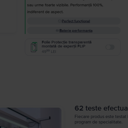
sau urme foarte vizibile. Performanță 100%,
indiferent de aspect.
Perfect funcțional
Baterie performanta
Folie Protecție transparentă
montată de experții FLIP
Enable
99
49
LEI
62 teste efectua
Fiecare produs este testat 
program de specialitate.