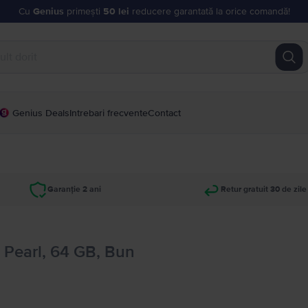
Cu
Genius
primești
50 lei
reducere garantată la orice comandă!
Genius Deals
Intrebari frecvente
Contact
Garanție 2 ani
Retur gratuit 30 de zile
 Pearl, 64 GB, Bun