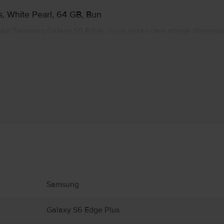
, White Pearl, 64 GB, Bun
ului Samsung Galaxy S6 Edge, cu un ecran care atinge dimensiune
elefon premium cu un design diferit, dar nu neaparat cu un S Pen 
izionari de filme, poze si apeluri cu prietenii.
Informatii producator
 produs.
Samsung
Galaxy S6 Edge Plus