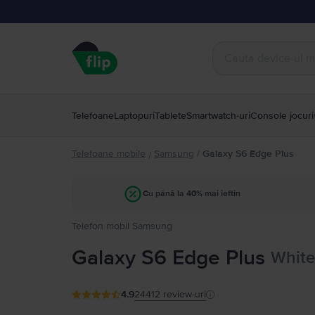
Telefoane
Laptopuri
Tablete
Smartwatch-uri
Console jocuri
Telefoane mobile
Samsung
/
Galaxy S6 Edge Plus
/
Cu până la 40% mai ieftin
Telefon mobil Samsung
Galaxy S6 Edge Plus
White
4.9
24412
review-uri