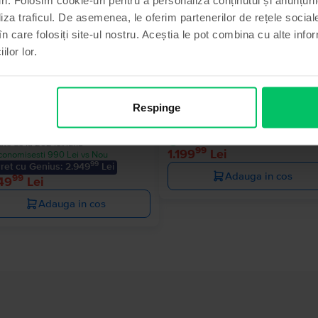
liza traficul. De asemenea, le oferim partenerilor de rețele sociale
în care folosiți site-ul nostru. Aceștia le pot combina cu alte info
ilor lor.
sung Galaxy S24 Ultra 5G Dual
Samsung Galaxy S22 5G Dual S
Phantom Black, 128 GB, Foarte 
Respinge
Livrare estimata:
1-2 zile lucratoar
anium Grey, 256 GB, Excelent
Rate de la 100 lei/luna
Livrare estimata:
1-2 zile lucratoare
Economisesti 770 Lei vs Nou
ate de la 262 lei/luna
99
1.199
Lei
conomisesti 990 Lei vs Nou
99
ret cu Genius: 2.949
Lei
Adauga in cos
99
49
Lei
Adauga in cos