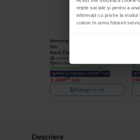
Ultimul în stoc
rețele sociale și pentru a ana
informații cu privire la modul 
culese în urma folosirii servici
Samsung Galaxy S24 Ultra 5G Dual
Sam
Sim
Sim
Black Titanium, 256 GB, Ca nou
Tit
Livrare estimata:
1-2 zile lucratoare
Rate de la 271 lei/luna
R
Economisesti 890 Lei vs Nou
E
99
Pret cu Genius: 3.049
Lei
P
99
3.249
Lei
3.1
Adauga in cos
Descriere