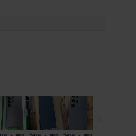
resan Emanuel
Muresan Emanuel
Muresan Emanuel
Mic Alexandru
An