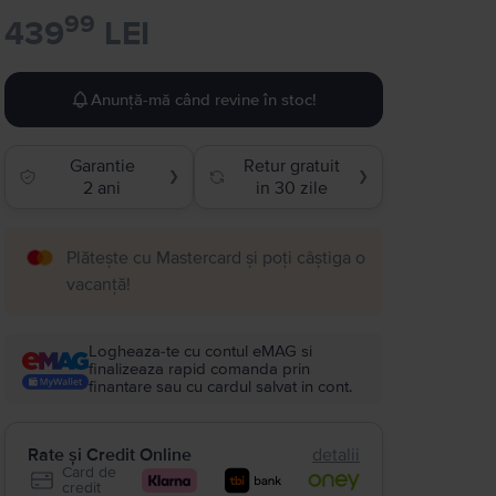
99
439
LEI
Anunță-mă când revine în stoc!
Garantie
Retur gratuit
❯
❯
2 ani
in 30 zile
Plătește cu Mastercard și poți câștiga o
vacanță!
Logheaza-te cu contul eMAG si
finalizeaza rapid comanda prin
finantare sau cu cardul salvat in cont.
Rate și Credit Online
detalii
Card de
credit