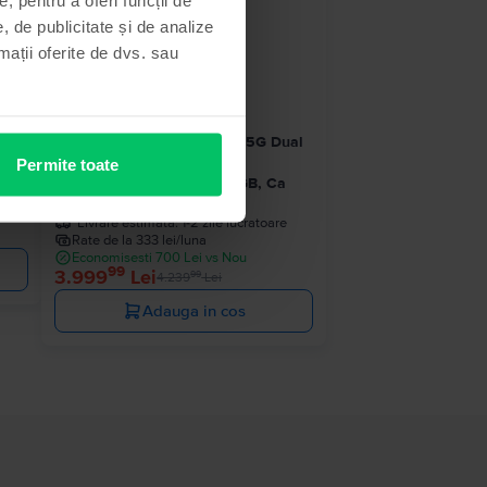
- 240 Lei
, de publicitate și de analize
rmații oferite de dvs. sau
im
Samsung Galaxy S25 Ultra 5G Dual
bun
Sim
Permite toate
e
Titanium Silver Blue, 256 GB, Ca
nou
Livrare estimata:
1-2 zile lucratoare
Rate de la 333 lei/luna
Economisesti 700 Lei vs Nou
99
3.999
Lei
99
4.239
Lei
Adauga in cos