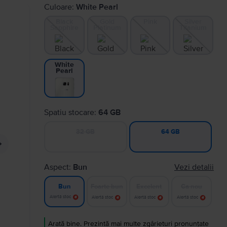
Culoare:
White Pearl
Black
Gold
Pink
Silver
Sapphire
Platinum
Titanium
White
Pearl
Spatiu stocare:
64 GB
32 GB
64 GB
Aspect:
Bun
Vezi detalii
Foarte bun
Excelent
Ca nou
Bun
Alertă stoc
Alertă stoc
Alertă stoc
Alertă stoc
Arată bine. Prezintă mai multe zgârieturi pronunțate