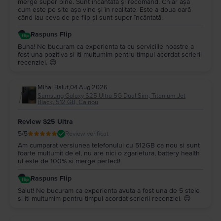
merge super bine. Sunt încântată și recomand. Chiar așa
cum este pe site așa vine și în realitate. Este a doua oară
când iau ceva de pe flip și sunt super încântată.
Raspuns Flip
Buna! Ne bucuram ca experienta ta cu serviciile noastre a
fost una pozitiva si iti multumim pentru timpul acordat scrierii
recenziei. 😊
Mihai Balut
,
04 Aug 2026
Samsung Galaxy S25 Ultra 5G Dual Sim, Titanium Jet
Black, 512 GB, Ca nou
Review S25 Ultra
5
/5
Review verificat
Am cumparat versiunea telefonului cu 512GB ca nou si sunt
foarte multumit de el, nu are nici o zgarietura, battery health
ul este de 100% si merge perfect!
Raspuns Flip
Salut! Ne bucuram ca experienta avuta a fost una de 5 stele
si iti multumim pentru timpul acordat scrierii recenziei. 😊