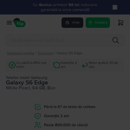
Cu
Genius
primești
50 lei
reducere
garantată la orice comandă!
Vinde
Cumpara
Telefoane mobile
/
Samsung
/
Galaxy S6 Edge
Cu până la 40% mai
Garanție 2
Retur gratuit 30 de
ieftin
ani
zile
Telefon mobil Samsung
Galaxy S6 Edge
White Pearl, 64 GB, Bun