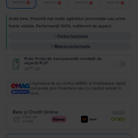
Alertă stoc
Alertă stoc
Alertă stoc
Alertă stoc
Arată bine. Prezintă mai multe zgârieturi pronunțate sau urme
foarte vizibile. Performanță 100%, indiferent de aspect.
Perfect funcțional
Baterie performanta
Folie Protecție transparentă montată de
experții FLIP
Enable
99
49
LEI
Logheaza-te cu contul eMAG si finalizeaza rapid
comanda prin finantare sau cu cardul salvat in
cont.
Rate și Credit Online
detalii
Card de
credit