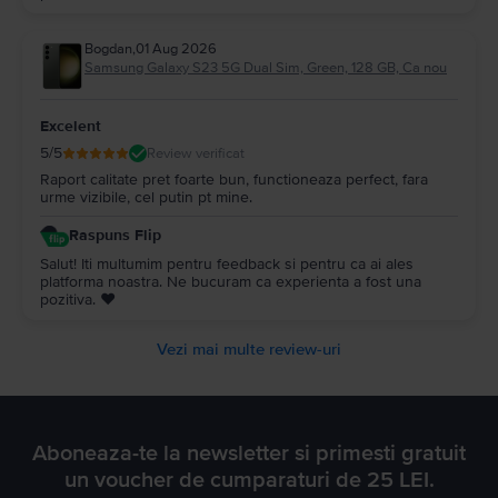
Bogdan
,
01 Aug 2026
Samsung Galaxy S23 5G Dual Sim, Green, 128 GB, Ca nou
Excelent
5
/5
Review verificat
Raport calitate pret foarte bun, functioneaza perfect, fara
urme vizibile, cel putin pt mine.
Raspuns Flip
Salut! Iti multumim pentru feedback si pentru ca ai ales
platforma noastra. Ne bucuram ca experienta a fost una
pozitiva. ❤️
Vezi mai multe review-uri
Aboneaza-te la newsletter si primesti gratuit
un voucher de cumparaturi de 25 LEI.