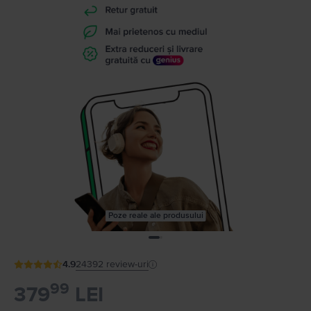
Poze reale ale produsului
4.9
24392
review-uri
99
379
LEI