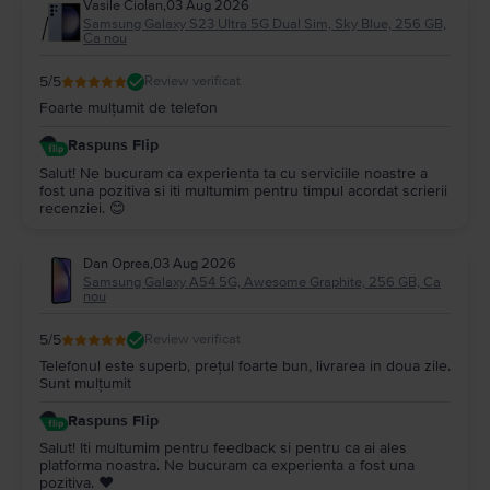
Vasile Ciolan
,
03 Aug 2026
Samsung Galaxy S23 Ultra 5G Dual Sim, Sky Blue, 256 GB,
Ca nou
5
/5
Review verificat
Foarte mulțumit de telefon
Raspuns Flip
Salut! Ne bucuram ca experienta ta cu serviciile noastre a
fost una pozitiva si iti multumim pentru timpul acordat scrierii
recenziei. 😊
Dan Oprea
,
03 Aug 2026
Samsung Galaxy A54 5G, Awesome Graphite, 256 GB, Ca
nou
5
/5
Review verificat
Telefonul este superb, prețul foarte bun, livrarea in doua zile.
Sunt mulțumit
Raspuns Flip
Salut! Iti multumim pentru feedback si pentru ca ai ales
platforma noastra. Ne bucuram ca experienta a fost una
pozitiva. ❤️