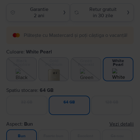
Garantie
Retur gratuit
❯
❯
2 ani
in 30 zile
Plătește cu Mastercard și poți câștiga o vacanță!
Culoare:
White Pearl
Black
Gold
Green
White
Sapphire
Platinum
Emerald
Pearl
Spatiu stocare:
64 GB
32 GB
128 GB
64 GB
Aspect:
Bun
Vezi detalii
Foarte bun
Excelent
Ca nou
Bun