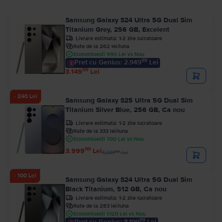
Samsung Galaxy S24 Ultra 5G Dual Sim
Titanium Grey, 256 GB, Excelent
Livrare estimata:
1-2 zile lucratoare
Rate de la 262 lei/luna
Economisesti 990 Lei vs Nou
99
Pret cu Genius: 2.949
Lei
99
3.149
Lei
- 240 Lei
Samsung Galaxy S25 Ultra 5G Dual Sim
Titanium Silver Blue, 256 GB, Ca nou
Livrare estimata:
1-2 zile lucratoare
Rate de la 333 lei/luna
Economisesti 700 Lei vs Nou
99
3.999
Lei
99
4.239
Lei
- 100 Lei
Samsung Galaxy S24 Ultra 5G Dual Sim
Black Titanium, 512 GB, Ca nou
Livrare estimata:
1-2 zile lucratoare
Rate de la 283 lei/luna
Economisesti 1.120 Lei vs Nou
99
Pret cu Genius: 3.199
Lei