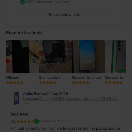
24392 de recenzii verificate
Toate review-urile
5
4
Poze de la clienti
3
2
1
Mihaela
Stan bogdan
Muresan Emanuel
Muresan Emanu
Vrabie Bianca
,
04 Aug 2026
Samsung Galaxy A54 5G, Awesome Graphite, 128 GB, Ca
nou
Încântată
5
/5
Review verificat
Am luat varianta ”ca nou” de la acest telefon și pot spune că