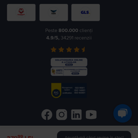
Peste
800.000
clienți
4.9
/5,
34291
recenzii
99
©
2026
Flip.ro
- All rights reserved.
Anunță-mă când revine în stoc!