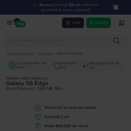
Cu
Genius
primești
50 lei
reducere
garantată la orice comandă!
Vinde
Cumpara
Telefoane mobile
/
Samsung
/
Galaxy S6 Edge
Cu până la 40% mai
Garanție 2
Retur gratuit 30 de
ieftin
ani
zile
Telefon mobil Samsung
Galaxy S6 Edge
Gold Platinum, 128 GB, Bun