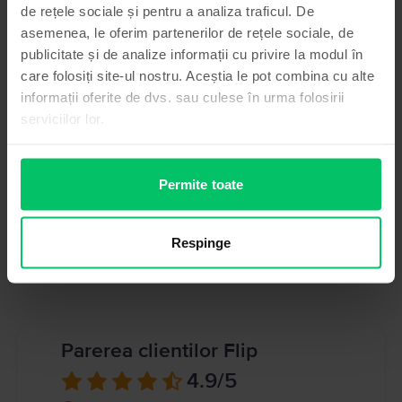
de rețele sociale și pentru a analiza traficul. De
asemenea, le oferim partenerilor de rețele sociale, de
Brand
Informatii producator
Samsung
publicitate și de analize informații cu privire la modul în
care folosiți site-ul nostru. Aceștia le pot combina cu alte
Model
Informatii persoana responsabila
Galaxy S6 Edge
informații oferite de dvs. sau culese în urma folosirii
serviciilor lor.
Culoare
Informatii siguranta produs
Gold Platinum
Informatii privind avertismentele de siguranta cu privire la produs.
Tip SIM
A se citi manualul
Permite toate
Nano-SIM
Memorie RAM
3 GB
Respinge
Vezi toate specificațiile
Parerea clientilor Flip
4.9
/5