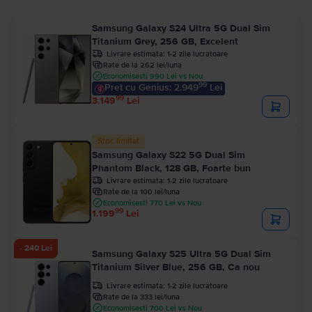
Samsung Galaxy S24 Ultra 5G Dual Sim
Titanium Grey, 256 GB, Excelent
Livrare estimata:
1-2 zile lucratoare
Rate de la 262 lei/luna
Economisesti 990 Lei vs Nou
99
Pret cu Genius: 2.949
Lei
99
3.149
Lei
Stoc limitat
Samsung Galaxy S22 5G Dual Sim
Phantom Black, 128 GB, Foarte bun
Livrare estimata:
1-2 zile lucratoare
Rate de la 100 lei/luna
Economisesti 770 Lei vs Nou
99
1.199
Lei
- 240 Lei
Samsung Galaxy S25 Ultra 5G Dual Sim
Titanium Silver Blue, 256 GB, Ca nou
Livrare estimata:
1-2 zile lucratoare
Rate de la 333 lei/luna
Economisesti 700 Lei vs Nou