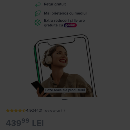
Poze reale ale produsului
4.9
24421
review-uri
99
439
LEI