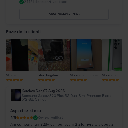
24421 de recenzii verificate
Toate review-urile
5
4
Poze de la clienti
3
2
1
Mihaela
Stan bogdan
Muresan Emanuel
Muresan Emanu
Kerekes Dan
,
07 Aug 2026
Samsung Galaxy S23 Plus 5G Dual Sim, Phantom Black,
512 GB, Ca nou
Aspect ca si nou
5
/5
Review verificat
Am cumparat un S23+ ca nou, acum 2 zile, livrare a doua zi