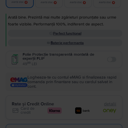
Alertă stoc
Alertă stoc
Alertă stoc
Alertă stoc
Arată bine. Prezintă mai multe zgârieturi pronunțate sau urme
foarte vizibile. Performanță 100%, indiferent de aspect.
Perfect funcțional
Baterie performanta
Folie Protecție transparentă montată de
experții FLIP
Enable
99
49
LEI
Logheaza-te cu contul eMAG si finalizeaza rapid
comanda prin finantare sau cu cardul salvat in
cont.
Rate și Credit Online
detalii
Card de
credit