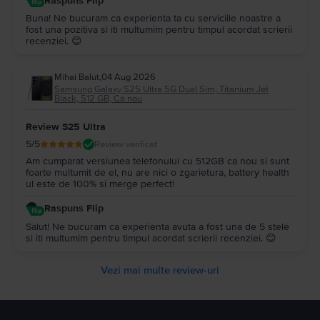
Raspuns Flip
Buna! Ne bucuram ca experienta ta cu serviciile noastre a
fost una pozitiva si iti multumim pentru timpul acordat scrierii
recenziei. 😊
Mihai Balut
,
04 Aug 2026
Samsung Galaxy S25 Ultra 5G Dual Sim, Titanium Jet
Black, 512 GB, Ca nou
Review S25 Ultra
5
/5
Review verificat
Am cumparat versiunea telefonului cu 512GB ca nou si sunt
foarte multumit de el, nu are nici o zgarietura, battery health
ul este de 100% si merge perfect!
Raspuns Flip
Salut! Ne bucuram ca experienta avuta a fost una de 5 stele
si iti multumim pentru timpul acordat scrierii recenziei. 😊
Vezi mai multe review-uri