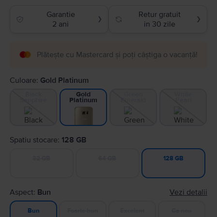
Garantie
Retur gratuit
❯
❯
2 ani
in 30 zile
Plătește cu Mastercard și poți câștiga o vacanță!
Culoare:
Gold Platinum
Black
Green
White
Gold
Sapphire
Emerald
Pearl
Platinum
Spatiu stocare:
128 GB
32 GB
64 GB
128 GB
Aspect:
Bun
Vezi detalii
Foarte bun
Excelent
Ca nou
Bun