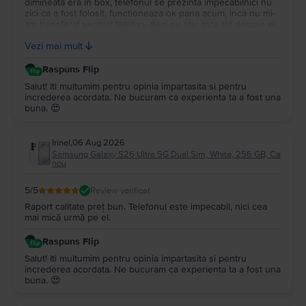
dimineata era in box, telefonul se prezinta impecabilnici nu
zici ca a fost folosit, functioneaza ok pana acum, inca nu mi-
am transferat vechiul telefon, deci nu stiu inca tot despre el,
ambalarea e impecabila si garantia 2 ani voi reveni mai tarziu
Vezi mai mult
cand voi incepe sa-l folosesc.
Raspuns Flip
Salut! Iti multumim pentru opinia impartasita si pentru
increderea acordata. Ne bucuram ca experienta ta a fost una
buna. 😍
Irinel
,
06 Aug 2026
Samsung Galaxy S26 Ultra 5G Dual Sim, White, 256 GB, Ca
nou
5
/5
Review verificat
Raport calitate preț bun. Telefonul este impecabil, nici cea
mai mică urmă pe el.
Raspuns Flip
Salut! Iti multumim pentru opinia impartasita si pentru
increderea acordata. Ne bucuram ca experienta ta a fost una
buna. 😍