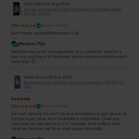
Gofita Mihai
,
06 Aug 2026
Samsung Galaxy S23 Ultra 5G Dual Sim, Phantom Black,
512 GB, Ca nou
5
/5
Review verificat
Sunt foarte mulțumit.Recomand Flip
Raspuns Flip
Salut! Ne bucuram ca experienta ta cu serviciile noastre a
fost una pozitiva si iti multumim pentru timpul acordat scrierii
recenziei. 😊
Vrabie Bianca
,
04 Aug 2026
Samsung Galaxy A54 5G, Awesome Graphite, 128 GB, Ca
nou
Încântată
5
/5
Review verificat
Am luat varianta ”ca nou” de la acest telefon și pot spune că
merge super bine. Sunt încântată și recomand. Chiar așa
cum este pe site așa vine și în realitate. Este a doua oară
când iau ceva de pe flip și sunt super încântată.