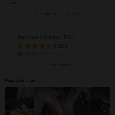
12GB
Vezi toate specificațiile
Parerea clientilor Flip
4.9
/5
24392 de recenzii verificate
Toate review-urile
5
4
Poze de la clienti
3
2
1