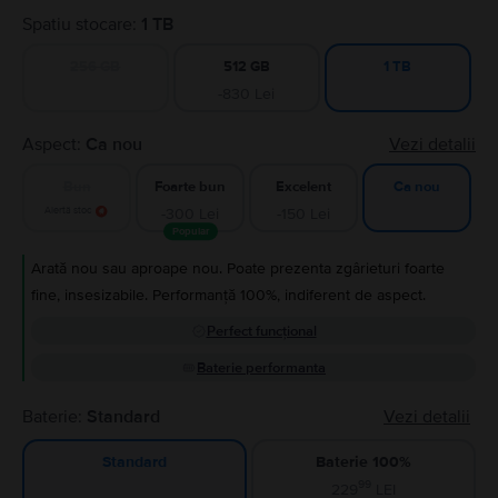
Spatiu stocare:
1 TB
256 GB
512 GB
1 TB
-830 Lei
Aspect:
Ca nou
Vezi detalii
Bun
Foarte bun
Excelent
Ca nou
Alertă stoc
-300 Lei
-150 Lei
Popular
Arată nou sau aproape nou. Poate prezenta zgârieturi foarte
fine, insesizabile. Performanță 100%, indiferent de aspect.
Perfect funcțional
Baterie performanta
Baterie:
Standard
Vezi detalii
Baterie 100%
Standard
99
229
LEI