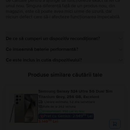
de calitate pentru a ajunge să funcționeze exact la fel ca
unul nou. Singura diferență față de un produs nou, din
magazin, este că poate avea mici urme de uzură, dar
niciun defect care să-i afecteze funcționarea impecabilă.
De ce să cumperi un dispozitiv recondiționat?
Ce înseamnă baterie performantă?
Ce este inclus în cutia dispozitivului?
Produse similare căutării tale
Samsung Galaxy S24 Ultra 5G Dual Sim
Titanium Grey, 256 GB, Excelent
Livrare estimata:
1-2 zile lucratoare
Rate de la 262 lei/luna
Economisesti 990 Lei vs Nou
99
Pret cu Genius: 2.949
Lei
99
3.149
Lei