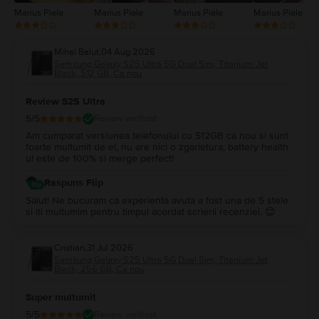
Marius Piele
Marius Piele
Marius Piele
Marius Piele
Mihai Balut
,
04 Aug 2026
Samsung Galaxy S25 Ultra 5G Dual Sim, Titanium Jet
Black, 512 GB, Ca nou
Review S25 Ultra
5
/5
Review verificat
Am cumparat versiunea telefonului cu 512GB ca nou si sunt
foarte multumit de el, nu are nici o zgarietura, battery health
ul este de 100% si merge perfect!
Raspuns Flip
Salut! Ne bucuram ca experienta avuta a fost una de 5 stele
si iti multumim pentru timpul acordat scrierii recenziei. 😊
Cristian
,
31 Jul 2026
Samsung Galaxy S25 Ultra 5G Dual Sim, Titanium Jet
Black, 256 GB, Ca nou
Super multumit
5
/5
Review verificat