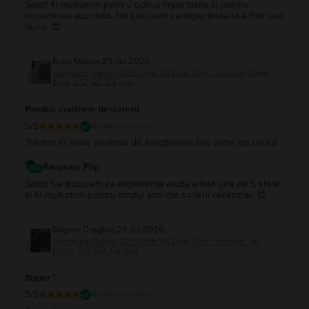
Salut! Iti multumim pentru opinia impartasita si pentru
increderea acordata. Ne bucuram ca experienta ta a fost una
buna. 😍
Rusu Marius
,
25 Jul 2026
Samsung Galaxy S25 Ultra 5G Dual Sim, Titanium Silver
Blue, 512 GB, Ca nou
Produs conform descrierii
5
/5
Review verificat
Telefon in stare perfecta de funcționare,fara urme de uzura
Raspuns Flip
Salut! Ne bucuram ca experienta avuta a fost una de 5 stele
si iti multumim pentru timpul acordat scrierii recenziei. 😊
Grigore Draghici
,
24 Jul 2026
Samsung Galaxy S25 Ultra 5G Dual Sim, Titanium Jet
Black, 512 GB, Ca nou
Super !
5
/5
Review verificat