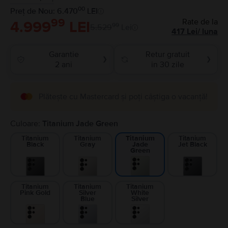
00
Preț de Nou: 6.470
LEI
99
Rate de la
4.999
LEI
99
5.529
Lei
417
Lei
/
luna
Garantie
Retur gratuit
❯
❯
2 ani
in 30 zile
Plătește cu Mastercard și poți câștiga o vacanță!
Culoare:
Titanium Jade Green
Titanium
Titanium
Titanium
Titanium
Black
Gray
Jet Black
Jade
Green
Titanium
Titanium
Titanium
Pink Gold
Silver
White
Blue
Silver