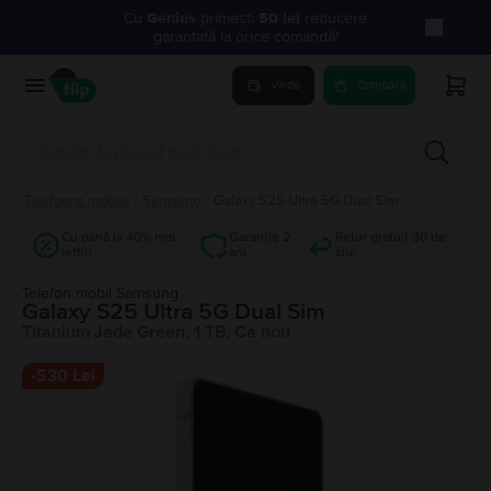
Cu
Genius
primești
50 lei
reducere
garantată la orice comandă!
Vinde
Cumpara
Telefoane mobile
/
Samsung
/
Galaxy S25 Ultra 5G Dual Sim
Cu până la 40% mai
Garanție 2
Retur gratuit 30 de
ieftin
ani
zile
Telefon mobil Samsung
Galaxy S25 Ultra 5G Dual Sim
Titanium Jade Green, 1 TB, Ca nou
-
530 Lei