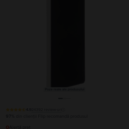
Poze reale ale produsului
4.9
24392
review-uri
97%
din clienții Flip recomandă produsul
Alertă preț