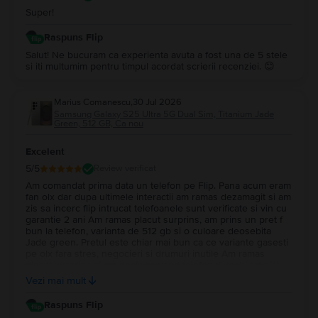
Super!
Raspuns Flip
Salut! Ne bucuram ca experienta avuta a fost una de 5 stele
si iti multumim pentru timpul acordat scrierii recenziei. 😊
Marius Comanescu
,
30 Jul 2026
Samsung Galaxy S25 Ultra 5G Dual Sim, Titanium Jade
Green, 512 GB, Ca nou
Excelent
5
/5
Review verificat
Am comandat prima data un telefon pe Flip. Pana acum eram
fan olx dar dupa ultimele interactii am ramas dezamagit si am
zis sa incerc flip intrucat telefoanele sunt verificate si vin cu
garantie 2 ani Am ramas placut surprins, am prins un pret f
bun la telefon, varianta de 512 gb si o culoare deosebita
Jade green. Pretul este chiar mai bun ca ce variante gasesti
pe olx fara stres, negocieri si drumuri inutile Am ramas
placut surprins si am decis sa vand telefonul vechi tot aici.
Daca pretul va fi cel din oferta initiala ma voi declara uimit si
Vezi mai mult
voi recomanda tuturor acest magazin.
Raspuns Flip