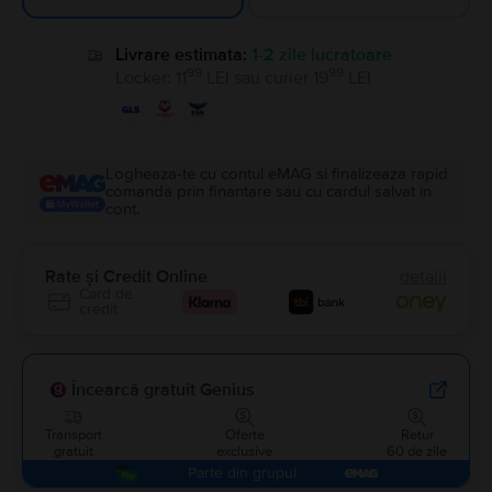
Livrare estimata:
1-2 zile lucratoare
99
99
Locker
:
11
LEI
sau
curier
19
LEI
Logheaza-te cu contul eMAG si finalizeaza rapid
comanda prin finantare sau cu cardul salvat in
cont.
Rate și Credit Online
detalii
Card de
credit
Încearcă gratuit Genius
Transport
Oferte
Retur
gratuit
exclusive
60 de zile
Parte din grupul