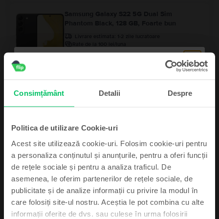
Samsung Galaxy S22 5G Dual Sim
Phantom Black, 128 GB, Foarte bun
Livrare estimata:
1-2 zile lucratoare
Rate de la 100 lei/luna
Economisesti 770 Lei vs Nou
99
1.199
Lei
- 240 Lei
Samsung Galaxy S25 Ultra 5G Dual Sim
Consimțământ
Detalii
Despre
Titanium Silver Blue, 256 GB, Ca nou
Livrare estimata:
1-2 zile lucratoare
Rate de la 333 lei/luna
Politica de utilizare Cookie-uri
Economisesti 700 Lei vs Nou
99
3.999
Lei
Acest site utilizează cookie-uri. Folosim cookie-uri pentru
99
4.239
Lei
a personaliza conținutul și anunțurile, pentru a oferi funcții
de rețele sociale și pentru a analiza traficul. De
asemenea, le oferim partenerilor de rețele sociale, de
Abonează-te și câștigă!
publicitate și de analize informații cu privire la modul în
care folosiți site-ul nostru. Aceștia le pot combina cu alte
Device-ul mult dorit poate fi al tău cu un pic
informații oferite de dvs. sau culese în urma folosirii