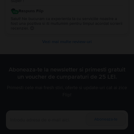
Super !
Raspuns Flip
Salut! Ne bucuram ca experienta ta cu serviciile noastre a
fost una pozitiva si iti multumim pentru timpul acordat scrierii
recenziei. 😊
Vezi mai multe review-uri
Aboneaza-te la newsletter si primesti gratuit
un voucher de cumparaturi de 25 LEI.
Primesti cele mai fresh stiri, oferte si update-uri cat ai zice
Flip!
Aboneaza-te