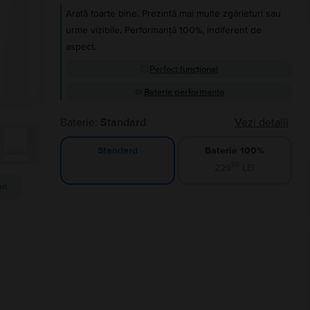
Arată foarte bine. Prezintă mai multe zgârieturi sau
urme vizibile. Performanță 100%, indiferent de
aspect.
Perfect funcțional
Baterie performanta
Baterie:
Standard
Vezi detalii
Baterie 100%
Standard
99
229
LEI
ri.