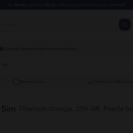
Cu
Genius
primești
50 lei
reducere garantată la orice comandă!
Genius Deals
Intrebari frecvente
Contact
l Sim
Garanție 2 ani
Retur gratuit 30 de zile
 Sim
Titanium Orange, 256 GB, Foarte b