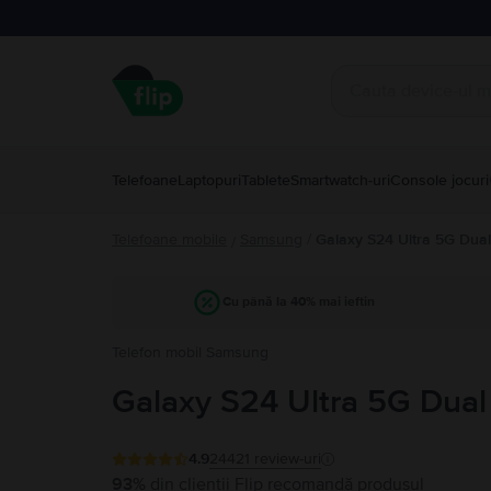
Telefoane
Laptopuri
Tablete
Smartwatch-uri
Console jocuri
Telefoane mobile
Samsung
/
Galaxy S24 Ultra 5G Dua
/
Cu până la 40% mai ieftin
Telefon mobil Samsung
Galaxy S24 Ultra 5G Dual
4.9
24421
review-uri
93%
din clienții Flip recomandă produsul