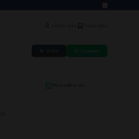
Contul meu
Cosul meu
Vinde
Cumpara
Până la 60 de rate
un