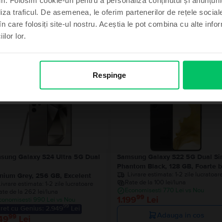
liza traficul. De asemenea, le oferim partenerilor de rețele sociale
în care folosiți site-ul nostru. Aceștia le pot combina cu alte info
ilor lor.
imt norocos
Produse similare căutării tale
, mulțumesc
Respinge
sung Galaxy S24 Ultra 5G Dual
Samsung Galaxy S22 5G Dual S
Phantom Black, 128 GB, Foarte 
Livrare estimata:
1-2 zile lucratoar
anium Grey, 256 GB, Excelent
Rate de la 100 lei/luna
Livrare estimata:
1-2 zile lucratoare
Economisesti 770 Lei vs Nou
ate de la 262 lei/luna
99
1.199
Lei
conomisesti 990 Lei vs Nou
99
ret cu Genius: 2.949
Lei
Adauga in cos
99
49
Lei