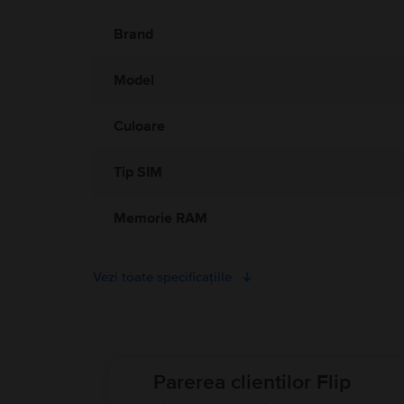
Informatii privind avertismentele de siguranta cu privire la
A se citi manualul
Brand
Model
Culoare
Tip SIM
Memorie RAM
Vezi toate specificațiile
Parerea clientilor Flip