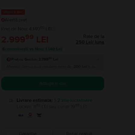
Ultimul în stoc
Alertă preț
00
Preț de Nou: 4.140
LEI
99
Rate de la
2.999
LEI
250
Lei
/
luna
Economisești vs Nou
:
1.140 Lei
99
Preț cu Genius: 2.799
Lei
Abonații Genius au o reducere extra de
-200 Lei
la acest produs si plătesc
2.
Adauga in cos
Livrare estimata:
1-2 zile lucratoare
99
99
Locker
:
11
LEI
sau
curier
19
LEI
Garantie
Retur gratuit