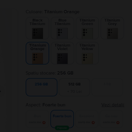
Culoare:
Titanium Orange
Black
Blue
Titanium
Titanium
Titanium
Titanium
Green
Grey
Titanium
Titanium
Titanium
Violet
Yellow
Orange
Spatiu stocare:
256 GB
512 GB
1 TB
256 GB
+ 70 Lei
Aspect:
Foarte bun
Vezi detalii
Bun
Excelent
Ca nou
Foarte bun
Alertă stoc
Alertă stoc
Alertă stoc
Popular