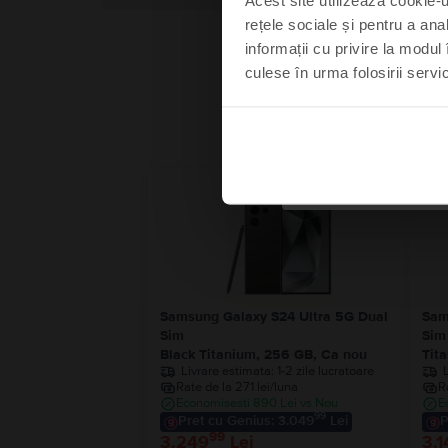
rețele sociale și pentru a ana
informații cu privire la modul 
culese în urma folosirii servici
Mă s
Nu
Stoc limitat
Samsung Galaxy S24 Ultra 5G Dual
Sam
Sim
Sim
Black Titanium, 256 GB, Ca nou
Tit
Livrare estimata:
1-2 zile lucratoare
Rate de la 271 lei/luna
R
Economisesti 890 Lei vs Nou
E
99
Pret cu Genius: 3.049
Lei
P
99
3.249
Lei
3.1