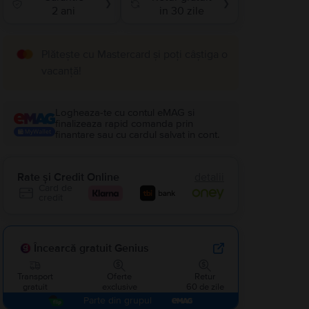
❯
❯
2 ani
in 30 zile
Plătește cu Mastercard și poți câștiga o
vacanță!
Logheaza-te cu contul eMAG si
finalizeaza rapid comanda prin
finantare sau cu cardul salvat in cont.
Rate și Credit Online
detalii
Card de
credit
Încearcă gratuit Genius
Transport
Oferte
Retur
gratuit
exclusive
60 de zile
Parte din grupul