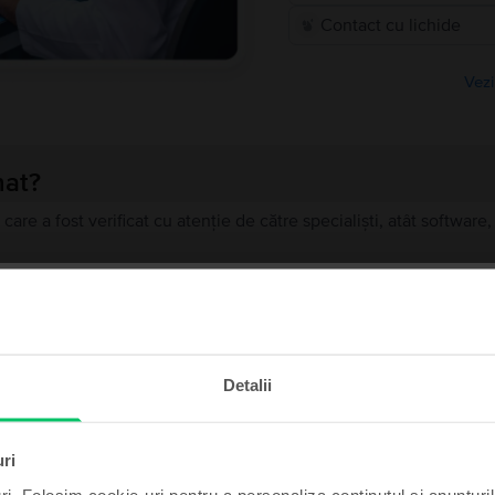
Contact cu lichide
Vezi
nat?
 care a fost verificat cu atenție de către specialiști, atât softwar
de teste de calitate pentru a ajunge să funcționeze exact la fel c
 uzură, dar niciun defect care să-i afecteze funcționarea impeca
te și câștigă!
recondiționat?
Detalii
t poate fi al tău cu un pic
ă?
de noroc.
uri
ului?
ri. Folosim cookie-uri pentru a personaliza conținutul și anunțurile