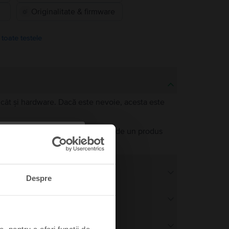
Originalitate & firmware
 toate testele
e, cât și hardware. Dacă este nevoie, acesta este
a unul nou. Singura diferență față de un produs
bilă.
Despre
, pentru a oferi funcții de