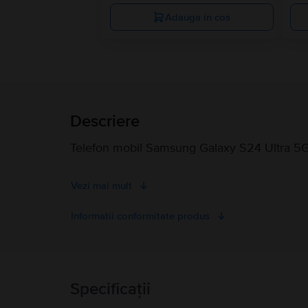
Adauga in cos
Descriere
Telefon mobil Samsung Galaxy S24 Ultra 5G
Vezi mai mult
Informatii conformitate produs
Informatii siguranta produs
Specificații
Informatii siguranta produs