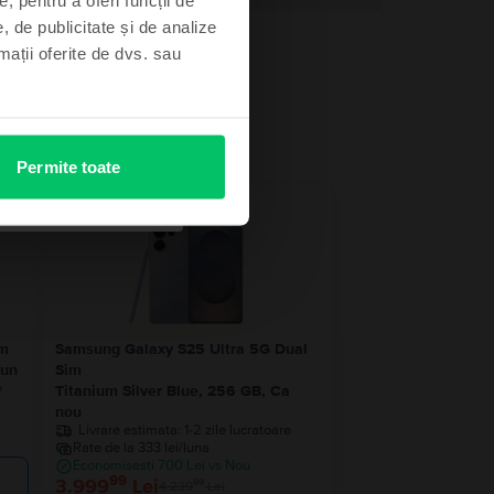
, de publicitate și de analize
rmații oferite de dvs. sau
Permite toate
- 240 Lei
im
Samsung Galaxy S25 Ultra 5G Dual
bun
Sim
e
Titanium Silver Blue, 256 GB, Ca
nou
Livrare estimata:
1-2 zile lucratoare
Rate de la 333 lei/luna
Economisesti 700 Lei vs Nou
99
3.999
Lei
99
4.239
Lei