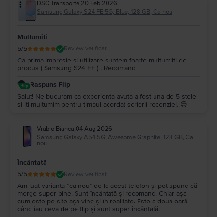
DSC Transporte
,
20 Feb 2026
Samsung Galaxy S24 FE 5G, Blue, 128 GB, Ca nou
Multumiti
5
/5
Review verificat
Ca prima impresie si utilizare suntem foarte multumiiti de
produs ( Samsung S24 FE ) . Recomand
Raspuns Flip
Salut! Ne bucuram ca experienta avuta a fost una de 5 stele
si iti multumim pentru timpul acordat scrierii recenziei. 😊
Vrabie Bianca
,
04 Aug 2026
Samsung Galaxy A54 5G, Awesome Graphite, 128 GB, Ca
nou
Încântată
5
/5
Review verificat
Am luat varianta ”ca nou” de la acest telefon și pot spune că
merge super bine. Sunt încântată și recomand. Chiar așa
cum este pe site așa vine și în realitate. Este a doua oară
când iau ceva de pe flip și sunt super încântată.