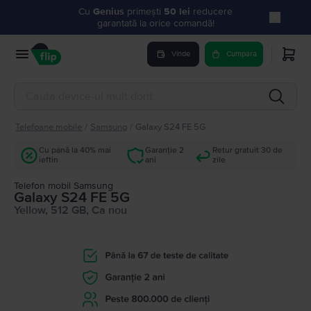
Cu
Genius
primești
50 lei
reducere
garantată la orice comandă!
Vinde
Cumpara
Telefoane mobile
/
Samsung
/
Galaxy S24 FE 5G
Cu până la 40% mai
Garanție 2
Retur gratuit 30 de
ieftin
ani
zile
Telefon mobil Samsung
Galaxy S24 FE 5G
Yellow, 512 GB, Ca nou