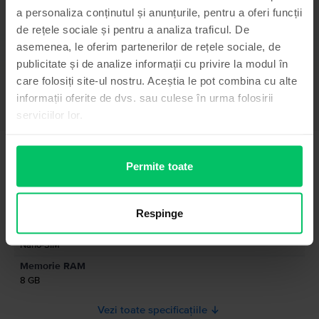
Telefon mobil Samsung Galaxy S24 FE 5G, Yellow, 512 GB, Ca nou
a personaliza conținutul și anunțurile, pentru a oferi funcții
Vezi mai mult
de rețele sociale și pentru a analiza traficul. De
asemenea, le oferim partenerilor de rețele sociale, de
Informatii conformitate produs
publicitate și de analize informații cu privire la modul în
care folosiți site-ul nostru. Aceștia le pot combina cu alte
Informatii siguranta produs
Specificații
informații oferite de dvs. sau culese în urma folosirii
serviciilor lor.
Brand
Informatii producator
Samsung
Model
Informatii persoana responsabila
Permite toate
Galaxy S24 FE 5G
Culoare
Informatii siguranta produs
Yellow
Respinge
Informatii privind avertismentele de siguranta cu privire la produs.
Tip SIM
A se citi manualul
Nano-SIM
Memorie RAM
8 GB
Vezi toate specificațiile