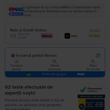
Logheaza-te cu contul eMAG si finalizeaza rapid
comanda prin finantare sau cu cardul salvat in
cont.
Rate și Credit Online
detalii
Card de
credit
Încearcă gratuit Genius
Transport
Oferte
Retur
gratuit
exclusive
60 de zile
Parte din grupul
62 teste efectuate de
experții noștri
Fiecare produs este testat în 62 de
puncte, cu ajutorul unui program
de specialitate.