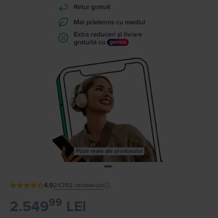
Poze reale ale produsului
4.9
24392
review-uri
99
2.549
LEI