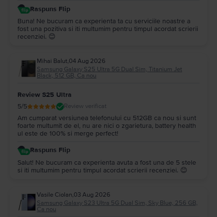
Raspuns Flip
Buna! Ne bucuram ca experienta ta cu serviciile noastre a
fost una pozitiva si iti multumim pentru timpul acordat scrierii
recenziei. 😊
Mihai Balut
,
04 Aug 2026
Samsung Galaxy S25 Ultra 5G Dual Sim, Titanium Jet
Black, 512 GB, Ca nou
Review S25 Ultra
5
/5
Review verificat
Am cumparat versiunea telefonului cu 512GB ca nou si sunt
foarte multumit de el, nu are nici o zgarietura, battery health
ul este de 100% si merge perfect!
Raspuns Flip
Salut! Ne bucuram ca experienta avuta a fost una de 5 stele
si iti multumim pentru timpul acordat scrierii recenziei. 😊
Vasile Ciolan
,
03 Aug 2026
Samsung Galaxy S23 Ultra 5G Dual Sim, Sky Blue, 256 GB,
Ca nou