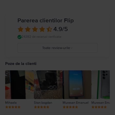
Parerea clientilor Flip
4.9
/5
24392 de recenzii verificate
Toate review-urile
5
4
Poze de la clienti
3
2
1
Mihaela
Stan bogdan
Muresan Emanuel
Muresan Emanu