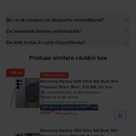
De ce să cumperi un dispozitiv recondiționat?
Ce înseamnă baterie performantă?
Ce este inclus în cutia dispozitivului?
Produse similare căutării tale
- 130 Lei
Ultimul în stoc
Samsung Galaxy S25 Ultra 5G Dual Sim
Titanium Silver Blue, 512 GB, Ca nou
Livrare estimata:
1-2 zile lucratoare
Rate de la 347 lei/luna
Economisesti 970 Lei vs Nou
99
Pret cu Genius: 3.869
Lei
99
4.169
Lei
99
4.299
Lei
Samsung Galaxy S24 Ultra 5G Dual Sim