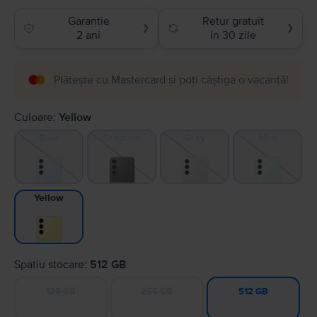
Garantie
Retur gratuit
❯
❯
2 ani
in 30 zile
Plătește cu Mastercard și poți câștiga o vacanță!
Culoare:
Yellow
Blue
Graphite
Gray
Mint
Yellow
Spatiu stocare:
512 GB
128 GB
256 GB
512 GB