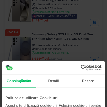
Titanium Grey, 256 GB, Excelent
Livrare estimata:
1-2 zile lucratoare
Rate de la 262 lei/luna
Economisesti 990 Lei vs Nou
99
Pret cu Genius: 2.949
Lei
99
3.149
Lei
- 240 Lei
Samsung Galaxy S25 Ultra 5G Dual Sim
Titanium Silver Blue, 256 GB, Ca nou
Livrare estimata:
1-2 zile lucratoare
Rate de la 333 lei/luna
Economisesti 700 Lei vs Nou
99
3.999
Lei
99
4.239
Lei
Consimțământ
Detalii
Despre
Politica de utilizare Cookie-uri
Descriere
Acest site utilizează cookie-uri. Folosim cookie-uri pentru