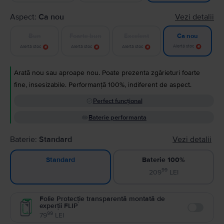
Aspect:
Ca nou
Vezi detalii
Bun
Foarte bun
Excelent
Ca nou
Alertă stoc
Alertă stoc
Alertă stoc
Alertă stoc
Arată nou sau aproape nou. Poate prezenta zgârieturi foarte
fine, insesizabile. Performanță 100%, indiferent de aspect.
Perfect funcțional
Baterie performanta
Baterie:
Standard
Vezi detalii
Baterie 100%
Standard
99
209
LEI
Folie Protecție transparentă montată de
experții FLIP
Enable
99
79
LEI