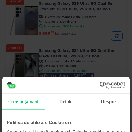
- 240 Lei
Samsung Galaxy S25 Ultra 5G Dual Sim
Titanium Silver Blue, 256 GB, Ca nou
Livrare estimata:
1-2 zile lucratoare
Rate de la 333 lei/luna
Economisesti 700 Lei vs Nou
99
3.999
Lei
99
4.239
Lei
- 100 Lei
Samsung Galaxy S24 Ultra 5G Dual Sim
Black Titanium, 512 GB, Ca nou
Livrare estimata:
1-2 zile lucratoare
Rate de la 283 lei/luna
Economisesti 1.120 Lei vs Nou
99
Pret cu Genius: 3.199
Lei
99
3.399
Lei
99
3.499
Lei
Consimțământ
Detalii
Despre
Politica de utilizare Cookie-uri
Acest site utilizează cookie-uri. Folosim cookie-uri pentru