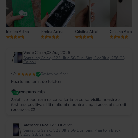
1
Irimiea Adina
Irimiea Adina
Cristina Ablai
Cristina Ablai
Vasile Ciolan
,
03 Aug 2026
Samsung Galaxy S23 Ultra 5G Dual Sim, Sky Blue, 256 GB,
Ca nou
5
/5
Review verificat
Foarte mulțumit de telefon
Raspuns Flip
Salut! Ne bucuram ca experienta ta cu serviciile noastre a
fost una pozitiva si iti multumim pentru timpul acordat scrierii
recenziei. 😊
Alexandru Rosu
,
27 Jul 2026
Samsung Galaxy S23 Ultra 5G Dual Sim, Phantom Black,
256 GB, Ca nou