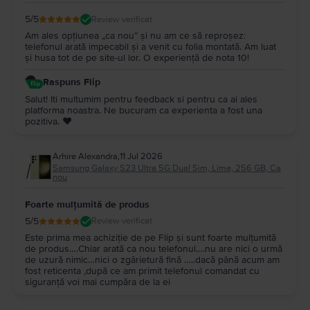
5
/5
Review verificat
Am ales opțiunea „ca nou” și nu am ce să reproșez:
telefonul arată impecabil și a venit cu folia montată. Am luat
și husa tot de pe site-ul lor. O experiență de nota 10!
Raspuns Flip
Salut! Iti multumim pentru feedback si pentru ca ai ales
platforma noastra. Ne bucuram ca experienta a fost una
pozitiva. ❤️
Arhire Alexandra
,
11 Jul 2026
Samsung Galaxy S23 Ultra 5G Dual Sim, Lime, 256 GB, Ca
nou
Foarte mulțumită de produs
5
/5
Review verificat
Este prima mea achiziție de pe Flip și sunt foarte mulțumită
de produs….Chiar arată ca nou telefonul….nu are nici o urmă
de uzură nimic…nici o zgârietură fină …..dacă până acum am
fost reticenta ,după ce am primit telefonul comandat cu
siguranță voi mai cumpăra de la ei