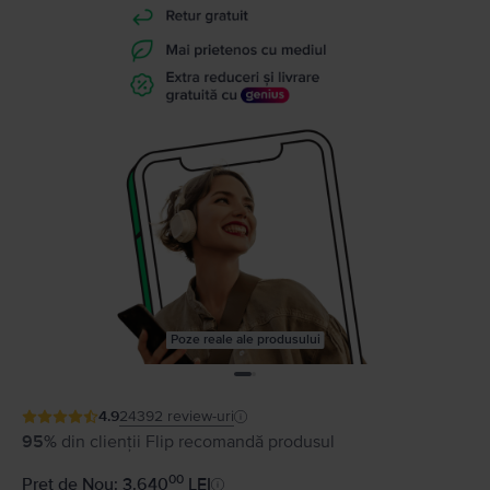
Poze reale ale produsului
4.9
24392
review-uri
95%
din clienții Flip recomandă produsul
00
Preț de Nou: 3.640
LEI