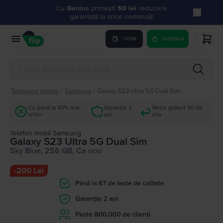
Cu
Genius
primești
50 lei
reducere
garantată la orice comandă!
Vinde
Cumpara
Telefoane mobile
/
Samsung
/
Galaxy S23 Ultra 5G Dual Sim
Cu până la 40% mai
Garanție 2
Retur gratuit 30 de
ieftin
ani
zile
Telefon mobil Samsung
Galaxy S23 Ultra 5G Dual Sim
Sky Blue, 256 GB, Ca nou
-
200 Lei