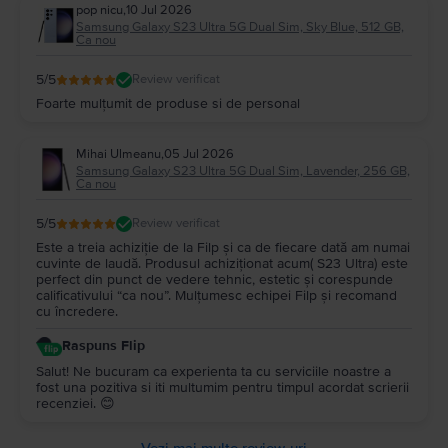
pop nicu
,
10 Jul 2026
Samsung Galaxy S23 Ultra 5G Dual Sim, Sky Blue, 512 GB,
Ca nou
5
/5
Review verificat
Foarte mulțumit de produse si de personal
Mihai Ulmeanu
,
05 Jul 2026
Samsung Galaxy S23 Ultra 5G Dual Sim, Lavender, 256 GB,
Ca nou
5
/5
Review verificat
Este a treia achiziție de la Filp și ca de fiecare dată am numai
cuvinte de laudă. Produsul achiziționat acum( S23 Ultra) este
perfect din punct de vedere tehnic, estetic și corespunde
calificativului “ca nou”. Mulțumesc echipei Filp și recomand
cu încredere.
Raspuns Flip
Salut! Ne bucuram ca experienta ta cu serviciile noastre a
fost una pozitiva si iti multumim pentru timpul acordat scrierii
recenziei. 😊
Vezi mai multe review-uri