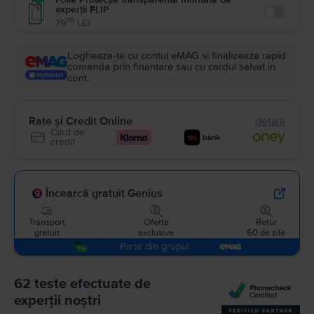
experții FLIP
Enable
99
79
LEI
Logheaza-te cu contul eMAG si finalizeaza rapid
comanda prin finantare sau cu cardul salvat in
cont.
Rate și Credit Online
detalii
Card de
credit
Încearcă gratuit Genius
Transport
Oferte
Retur
gratuit
exclusive
60 de zile
Parte din grupul
62 teste efectuate de
experții noștri