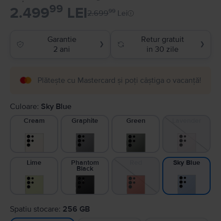
99
2.499
LEI
99
2.699
Lei
Garantie
Retur gratuit
❯
❯
2 ani
in 30 zile
Plătește cu Mastercard și poți câștiga o vacanță!
Culoare:
Sky Blue
Cream
Graphite
Green
Lavender
Lime
Phantom
Red
Sky Blue
Black
Spatiu stocare:
256 GB