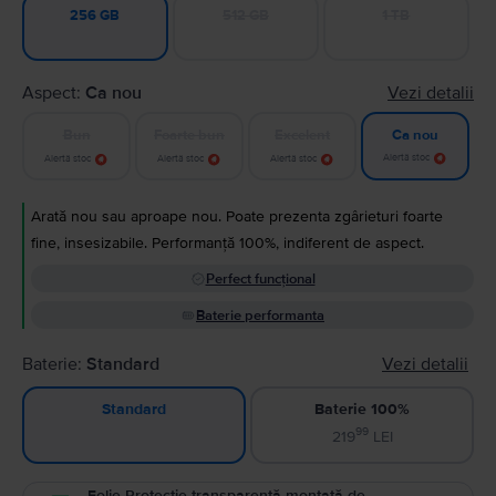
512 GB
1 TB
256 GB
Aspect:
Ca nou
Vezi detalii
Bun
Foarte bun
Excelent
Ca nou
Alertă stoc
Alertă stoc
Alertă stoc
Alertă stoc
Arată nou sau aproape nou. Poate prezenta zgârieturi foarte
fine, insesizabile. Performanță 100%, indiferent de aspect.
Perfect funcțional
Baterie performanta
Baterie:
Standard
Vezi detalii
Baterie 100%
Standard
99
219
LEI
Folie Protecție transparentă montată de