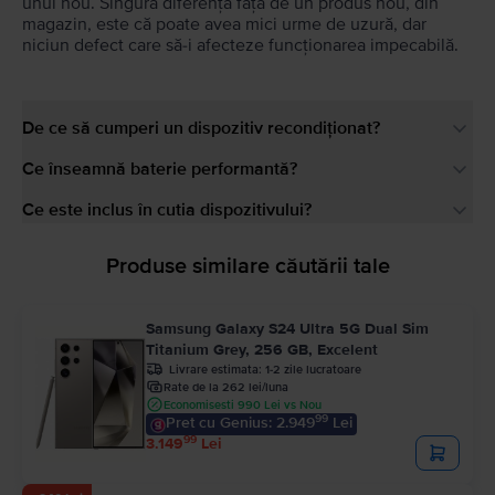
unul nou. Singura diferență față de un produs nou, din
magazin, este că poate avea mici urme de uzură, dar
niciun defect care să-i afecteze funcționarea impecabilă.
De ce să cumperi un dispozitiv recondiționat?
Ce înseamnă baterie performantă?
Ce este inclus în cutia dispozitivului?
Produse similare căutării tale
Samsung Galaxy S24 Ultra 5G Dual Sim
Titanium Grey, 256 GB, Excelent
Livrare estimata:
1-2 zile lucratoare
Rate de la 262 lei/luna
Economisesti 990 Lei vs Nou
99
Pret cu Genius: 2.949
Lei
99
3.149
Lei