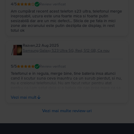
4
/5
Review verificat
Am cumpărat recent acest telefon s23 ultra, telefonul merge
ireproșabil, uzura este una foarte mica si foarte putin
sesizabilă dar are un mic defect... Sticla de pe fata in mici
zone ale ecranului este putin dezlipita de display, in rest
totul ok
Razvan
,
22 Aug 2025
Samsung Galaxy S23 Ultra 5G, Red, 512 GB, Ca nou
5
/5
Review verificat
Telefonul e in regula, merge bine, tine bateria insa atunci
cand il scutur suna ceva inauntru ca un surub pierdut, si nu,
nu e creionul telefonului. Nu am facut retur pentru atat
pentru ca l-am setat deja si e bataia de cap prea mare ca sa
il trimit inapoi sau in service pentru atat. Sper sa nu fie nimic
Vezi mai mult
grav.
Vezi mai multe review-uri