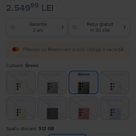
99
2.549
LEI
Garantie
Retur gratuit
❯
❯
2 ani
in 30 zile
Plătește cu Mastercard și poți câștiga o vacanță!
Culoare:
Green
Cream
Graphite
Lavender
Green
Lime
Phantom
Red
Sky Blue
Black
Spatiu stocare:
512 GB