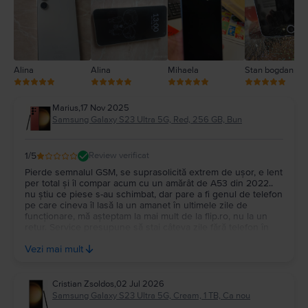
1
Alina
Alina
Mihaela
Stan bogdan
Marius
,
17 Nov 2025
Samsung Galaxy S23 Ultra 5G, Red, 256 GB, Bun
1
/5
Review verificat
Pierde semnalul GSM, se suprasolicită extrem de ușor, e lent
per total și îl compar acum cu un amărât de A53 din 2022..
nu știu ce piese s-au schimbat, dar pare a fi genul de telefon
pe care cineva îl lasă la un amanet în ultimele zile de
funcționare, mă așteptam la mai mult de la flip.ro, nu la un
retur. Service presupune să stai câteva zile fără telefon în
2025.. nu reparat pe loc ca într-un service Samsung.
Vezi mai mult
Recomand precauție la astfel de achiziții
Cristian Zsoldos
,
02 Jul 2026
Samsung Galaxy S23 Ultra 5G, Cream, 1 TB, Ca nou