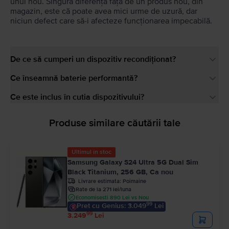
unul nou. Singura diferență față de un produs nou, din
magazin, este că poate avea mici urme de uzură, dar
niciun defect care să-i afecteze funcționarea impecabilă.
De ce să cumperi un dispozitiv recondiționat?
Ce înseamnă baterie performantă?
Ce este inclus în cutia dispozitivului?
Produse similare căutării tale
Ultimul în stoc
Samsung Galaxy S24 Ultra 5G Dual Sim
Black Titanium, 256 GB, Ca nou
Livrare estimata:
Poimaine
Rate de la 271 lei/luna
Economisesti 890 Lei vs Nou
99
Pret cu Genius: 3.049
Lei
99
3.249
Lei