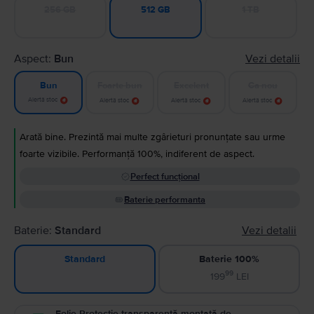
256 GB
1 TB
512 GB
Aspect:
Bun
Vezi detalii
Foarte bun
Excelent
Ca nou
Bun
Alertă stoc
Alertă stoc
Alertă stoc
Alertă stoc
Arată bine. Prezintă mai multe zgârieturi pronunțate sau urme
foarte vizibile. Performanță 100%, indiferent de aspect.
Perfect funcțional
Baterie performanta
Baterie:
Standard
Vezi detalii
Baterie 100%
Standard
99
199
LEI
Folie Protecție transparentă montată de