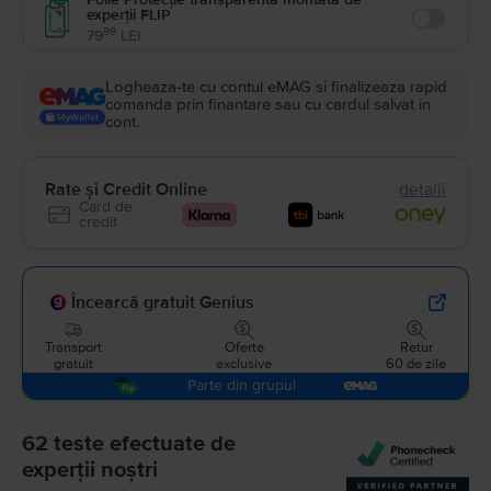
experții FLIP
Enable
99
79
LEI
Logheaza-te cu contul eMAG si finalizeaza rapid
comanda prin finantare sau cu cardul salvat in
cont.
Rate și Credit Online
detalii
Card de
credit
Încearcă gratuit Genius
Transport
Oferte
Retur
gratuit
exclusive
60 de zile
Parte din grupul
62 teste efectuate de
experții noștri