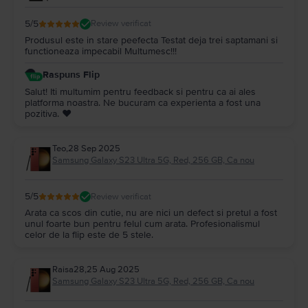
5
/5
Review verificat
Produsul este in stare peefecta Testat deja trei saptamani si
functioneaza impecabil Multumesc!!!
Raspuns Flip
Salut! Iti multumim pentru feedback si pentru ca ai ales
platforma noastra. Ne bucuram ca experienta a fost una
pozitiva. ❤️
Teo
,
28 Sep 2025
Samsung Galaxy S23 Ultra 5G, Red, 256 GB, Ca nou
5
/5
Review verificat
Arata ca scos din cutie, nu are nici un defect si pretul a fost
unul foarte bun pentru felul cum arata. Profesionalismul
celor de la flip este de 5 stele.
Raisa28
,
25 Aug 2025
Samsung Galaxy S23 Ultra 5G, Red, 256 GB, Ca nou