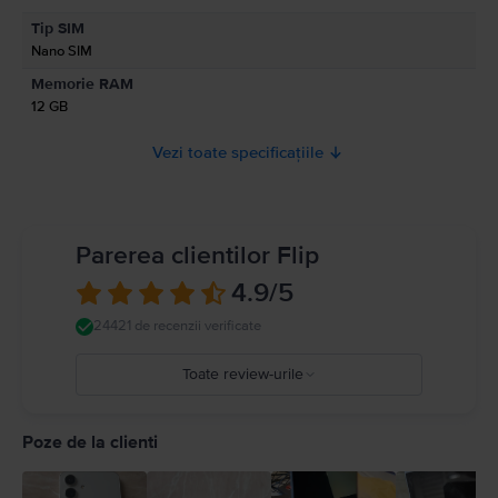
combină tehnologia de ultimă generație cu un design distins. Îl poți
Informatii privind avertismentele de siguranta cu privire la produs.
Tip SIM
cumpăra de la Flip la un preț mai mic, dar cu aceleași beneficii pe care le
A se citi manualul
Nano SIM
iubești, adică garanție, retur gratuit și posibilitatea de a-l achita în rate.
Memorie RAM
12 GB
Vezi toate specificațiile
Parerea clientilor Flip
4.9
/5
24421 de recenzii verificate
Toate review-urile
5
4
Poze de la clienti
3
2