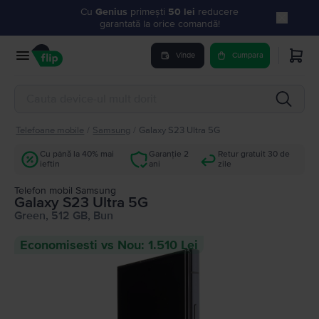
Cu
Genius
primești
50 lei
reducere
garantată la orice comandă!
Vinde
Cumpara
Telefoane mobile
/
Samsung
/
Galaxy S23 Ultra 5G
Cu până la 40% mai
Garanție 2
Retur gratuit 30 de
ieftin
ani
zile
Telefon mobil Samsung
Galaxy S23 Ultra 5G
Green, 512 GB, Bun
Economisesti vs Nou: 1.510 Lei