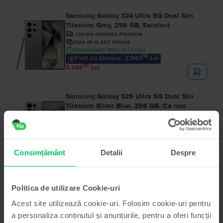
Samsung Galaxy S24 Ultra 5G Dual Sim
Titanium Grey, 256 GB, Excelent
Livrare estimata:
Poimaine
Rate de la 262 lei/luna
Economisesti 990 Lei vs Nou
99
Pret cu Genius: 2.949
Lei
99
3.149
Lei
Samsung Galaxy S25 Ultra 5G Dual Sim
Titanium Silver Blue, 256 GB, Ca nou
Livrare estimata:
Poimaine
Rate de la 333 lei/luna
Economisesti 700 Lei vs Nou
99
3.999
Lei
Consimțământ
Detalii
Despre
Politica de utilizare Cookie-uri
Acest site utilizează cookie-uri. Folosim cookie-uri pentru
a personaliza conținutul și anunțurile, pentru a oferi funcții